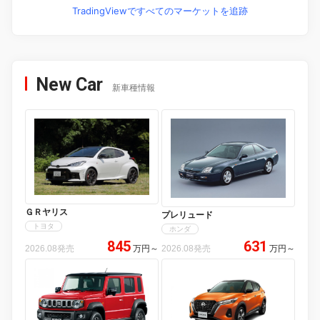
TradingViewですべてのマーケットを追跡
New Car
新車種情報
ＧＲヤリス
プレリュード
トヨタ
ホンダ
845
631
2026.08発売
万円
～
2026.08発売
万円
～