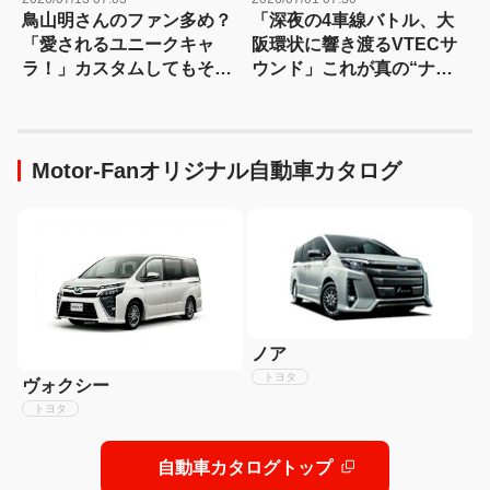
鳥山明さんのファン多め？
「深夜の4車線バトル、大
「愛されるユニークキャ
阪環状に響き渡るVTECサ
ラ！」カスタムしてもその
ウンド」これが真の“ナニ
愛嬌は変わらないハスラ
ワトモアレ”だ！
ー！
Motor-Fanオリジナル自動車カタログ
ノア
トヨタ
ヴォクシー
トヨタ
自動車カタログトップ