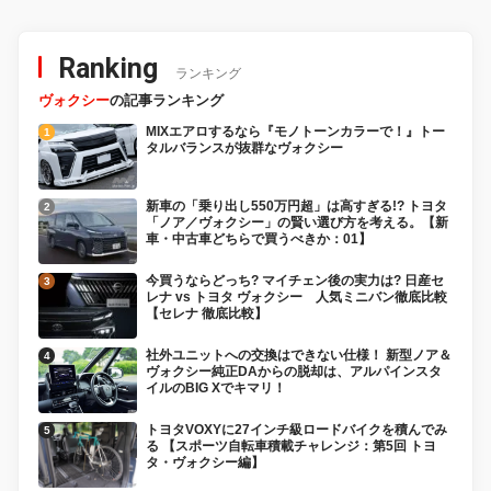
Ranking
ランキング
ヴォクシー
の記事ランキング
MIXエアロするなら『モノトーンカラーで！』トー
タルバランスが抜群なヴォクシー
新車の「乗り出し550万円超」は高すぎる!? トヨタ
「ノア／ヴォクシー」の賢い選び方を考える。【新
車・中古車どちらで買うべきか：01】
今買うならどっち? マイチェン後の実力は? 日産セ
レナ vs トヨタ ヴォクシー 人気ミニバン徹底比較
【セレナ 徹底比較】
社外ユニットへの交換はできない仕様！ 新型ノア＆
ヴォクシー純正DAからの脱却は、アルパインスタ
イルのBIG Xでキマリ！
トヨタVOXYに27インチ級ロードバイクを積んでみ
る 【スポーツ自転車積載チャレンジ：第5回 トヨ
タ・ヴォクシー編】