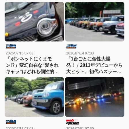
催
る！
2026/07/16 07:03
2026/07/14 07:03
「ボンネットにくまモ
「1台ごとに個性大爆
ン!?」変幻自在な“愛され
発！」2013年デビューから
キャラ”はどれも個性的！
大ヒット、初代ハスラーの
【ハスラーカスタム】
魅力が詰まった熱いカスタ
ムミーティング
2026/07/13 07:03
2026/07/01 07:30