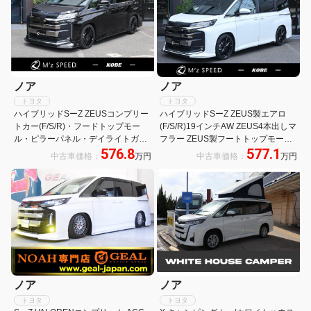
ノア
ノア
トヨタ
トヨタ
ハイブリッドSーZ ZEUSコンプリー
ハイブリッドSーZ ZEUS製エアロ
トカー(F/S/R)・フードトップモー
(F/S/R)19インチAW ZEUS4本出しマ
ル・ピラーパネル・デイライトガー
フラー ZEUS製フートトップモール
576.8
577.1
ニッシュ・19インチAW・ダウンサ
ダウンサス 快適パッケージ(HI)+パワ
中古車価格：
万円
中古車価格：
万円
ス・4本出マフラー・DAプラス・快
ーバックドア LEDヘッドランプ(オ
適パッケージ(Hi)・LEDヘッド・
ートレベリング)
BSM
ノア
ノア
トヨタ
トヨタ