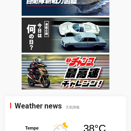
Weather news
天気情報
38°C
Tempe