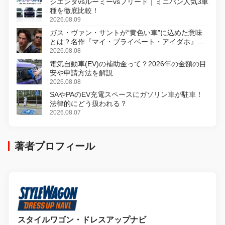
シエンタvsルーミーvsフリード｜ミニバン人気3車
種を徹底比較！
2026.08.09
ガス・ヴァン・サントが“黄色い車”に込めた意味
とは？名作『マイ・プライベート・アイダホ』が
初のデジタルリマスター版で復活
2026.08.08
電気自動車(EV)の補助金って？2026年の金額の目
安や申請方法を解説
2026.08.08
SAやPAのEV充電スペースにガソリン車が駐車！
法律的にどう扱われる？
2026.08.07
著者プロフィール
スタイルワゴン・ドレスアップナビ