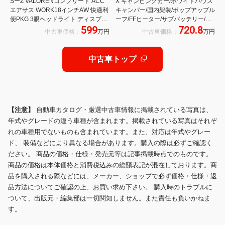
SーZ VALORENコンプリート ACC
X キャンピングカー/ホワイトハウス
エアサス WORK18インチAW 快適利
キャンパー/国内架装/ポップアップル
便PKG 3眼ヘッドライト ディスプレ
ーフ/FFヒーター/サブバッテリー/室
599
720.8
イオーディオPlus 後席モニター
内照明/レンジ/冷蔵庫/フロント回転
中古車価格：
万円
中古車価格：
万円
シート/サイドテーブル/スライド&リ
ヤゲートネット
中古車トップ
【注意】
自動車カタログ・厳選中古車情報に掲載されている写真は、
年式やグレードの違う車種が含まれます。掲載されている写真はそれぞ
れの車種用でないものも含まれています。また、対応は年式やグレー
ド、 装備などにより異なる場合があります。購入の際は必ずご確認く
ださい。 商品の価格・仕様・発売元等は記事掲載時点でのものです。
商品の価格は本体価格と消費税込みの総額表記が混在しております。商
品を購入される際などには、メーカー、ショップで必ず価格・仕様・返
品方法についてご確認の上、お買い求め下さい。 購入時のトラブルに
ついて、出版元・編集部は一切関知しません。また責任も負いかねま
す。