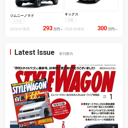
キックス
ジムニーノマド
日産
スズキ
293
300
2026.07発売
万円
～
2026.06発売
万円
～
Latest Issue
新刊案内