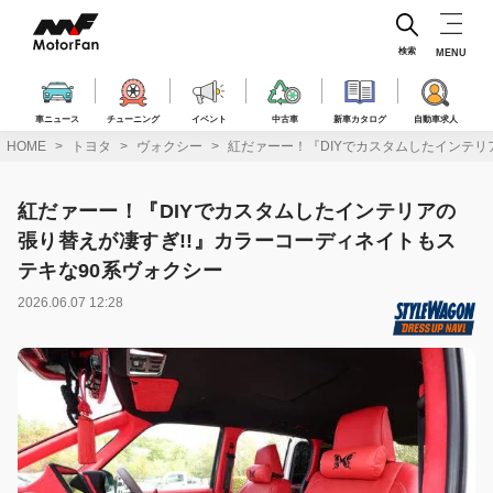
コ
ン
テ
検索
MENU
ン
ツ
へ
車ニュース
チューニング
イベント
中古車
新車カタログ
自動車求人
ス
HOME
トヨタ
ヴォクシー
紅だァーー！『DIYでカスタムしたインテリ
キ
ッ
プ
紅だァーー！『DIYでカスタムしたインテリアの
張り替えが凄すぎ!!』カラーコーディネイトもス
テキな90系ヴォクシー
2026.06.07 12:28