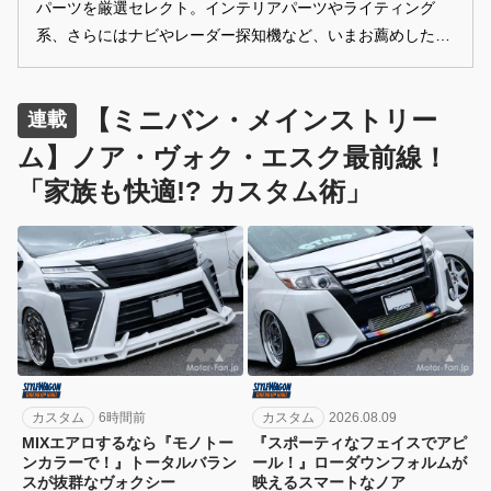
パーツを厳選セレクト。インテリアパーツやライティング
系、さらにはナビやレーダー探知機など、いまお薦めしたい
注目アイテムをお届けします！
【ミニバン・メインストリー
連載
ム】ノア・ヴォク・エスク最前線！
「家族も快適!? カスタム術」
カスタム
6時間前
カスタム
2026.08.09
MIXエアロするなら『モノトー
『スポーティなフェイスでアピ
ンカラーで！』トータルバラン
ール！』ローダウンフォルムが
スが抜群なヴォクシー
映えるスマートなノア