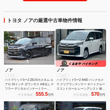
トヨタ ノアの厳選中古車物件情報
ノア
ノア
トヨタ
トヨタ
ハイブリッドSーZ ZEUSカスタム エ
ハイブリッドSーZ 4WD バックカメ
アロ 19インチ ダウンサス 4本出しマ
ラ クリアランスソナー オートクルー
フラー デジタルインナーミラー
ズコントロール レーンアシスト 衝突
555.5
570
PVM LEDヘッドライト 快適利便
被害軽減システム 両側パワースライ
中古車価格：
万円
中古車価格：
万円
PKG シートヒーター ETC2.0 BSM
ドドア LEDヘッドランプ スマートキ
ユニバーサルステップ
ー 3列シート CVT 純正アルミ