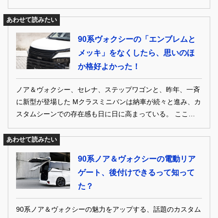
年に一度開催されている近江ミーティングだ。3回目の開催
となった会場には、関西だけでなく遠方からも多数の車両が
あわせて読みたい
駆けつけて交流を深め、ドレコンやじゃんけん大会で盛り上
90系ヴォクシーの「エンブレムと
がっていた。ここでは、そんなオフ会で注目を集めていたユ
メッキ」をなくしたら、思いのほ
ーザーカーをピックアップして紹介していこう。
か格好よかった！
ノア＆ヴォクシー、セレナ、ステップワゴンと、昨年、一斉
に新型が登場した Mクラスミニバンは納車が続々と進み、カ
スタムシーンでの存在感も日に日に高まっている。 ここでは
90系ノア＆ヴォクシーを中心に、ボディキットから専用アイ
テムなど、 気になる最旬トピックをお届け。愛車のカスタム
あわせて読みたい
の参考に、ぜひ！
90系ノア＆ヴォクシーの電動リア
ゲート、後付けできるって知って
た？
90系ノア＆ヴォクシーの魅力をアップする、話題のカスタム