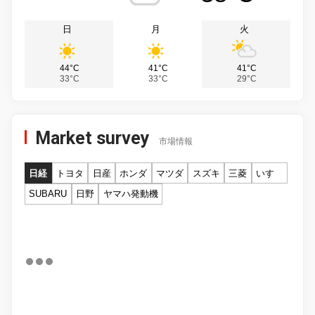
日
月
火
44°C
41°C
41°C
33°C
33°C
29°C
Market survey
市場情報
日経
トヨタ
日産
ホンダ
マツダ
スズキ
三菱
いすゞ
SUBARU
日野
ヤマハ発動機