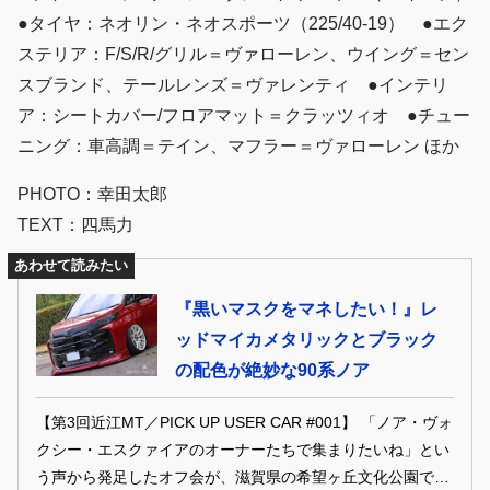
●タイヤ：ネオリン・ネオスポーツ（225/40-19） ●エク
ステリア：F/S/R/グリル＝ヴァローレン、ウイング＝セン
スブランド、テールレンズ＝ヴァレンティ ●インテリ
ア：シートカバー/フロアマット＝クラッツィオ ●チュー
ニング：車高調＝テイン、マフラー＝ヴァローレン ほか
PHOTO：幸田太郎
TEXT：四馬力
あわせて読みたい
『黒いマスクをマネしたい！』レ
ッドマイカメタリックとブラック
の配色が絶妙な90系ノア
【第3回近江MT／PICK UP USER CAR #001】 「ノア・ヴォ
クシー・エスクァイアのオーナーたちで集まりたいね」とい
う声から発足したオフ会が、滋賀県の希望ヶ丘文化公園で半