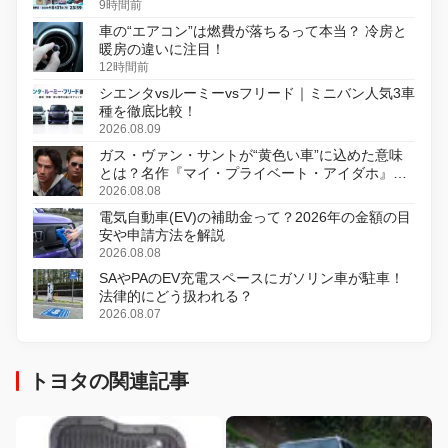
9時間前
車の“エアコン”は燃費が落ちるって本当？ 冷房と
暖房の違いに注目！
12時間前
シエンタvsルーミーvsフリード｜ミニバン人気3車
種を徹底比較！
2026.08.09
ガス・ヴァン・サントが“黄色い車”に込めた意味
とは？名作『マイ・プライベート・アイダホ』が
初のデジタルリマスター版で復活
2026.08.08
電気自動車(EV)の補助金って？2026年の金額の目
安や申請方法を解説
2026.08.08
SAやPAのEV充電スペースにガソリン車が駐車！
法律的にどう扱われる？
2026.08.07
トヨタの関連記事