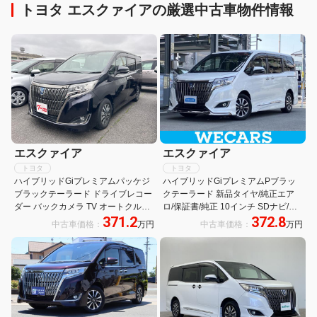
トヨタ エスクァイアの厳選中古車物件情報
エスクァイア
エスクァイア
トヨタ
トヨタ
ハイブリッドGiプレミアムパッケジ
ハイブリッドGiプレミアムPブラッ
ブラックテーラード ドライブレコー
クテーラード 新品タイヤ/純正エア
ダー バックカメラ TV オートクルー
ロ/保証書/純正 10インチ SDナビ/衝
371.2
372.8
ズコントロール レーンアシスト 衝突
突安全装置/両側電動スライドドア/シ
中古車価格：
万円
中古車価格：
万円
被害軽減システム 両側電動スライド
ートヒーター/車線逸脱防止支援シス
ドア オートマチックハイビーム オー
テム/シート ハーフレザー/ヘッドラ
トライト
ンプ LED