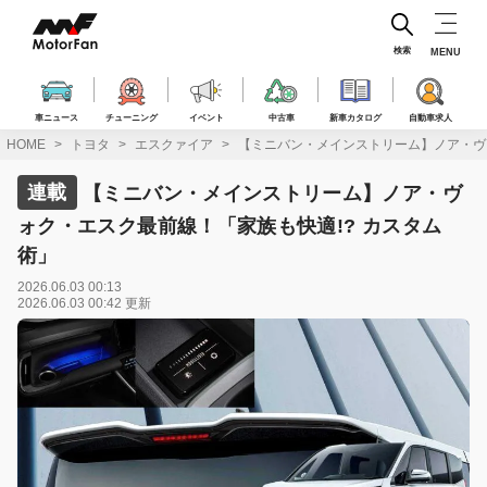
コ
ン
テ
検索
MENU
ン
ツ
へ
車ニュース
チューニング
イベント
中古車
新車カタログ
自動車求人
ス
HOME
トヨタ
エスクァイア
【ミニバン・メインストリーム】ノア・ヴ
キ
ッ
連載
【ミニバン・メインストリーム】ノア・ヴ
プ
ォク・エスク最前線！「家族も快適!? カスタム
術」
2026.06.03 00:13
2026.06.03 00:42 更新