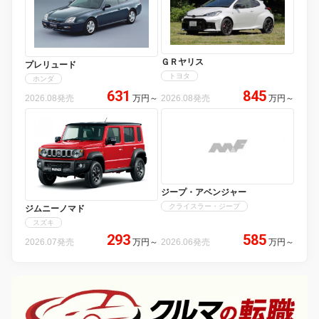
ＧＲヤリス
プレリュード
トヨタ
ホンダ
631
845
2026.08発売
万円
～
2026.08発売
万円
～
ジープ・アベンジャー
クライスラー・ジープ
ジムニーノマド
スズキ
293
585
2026.07発売
万円
～
2026.06発売
万円
～