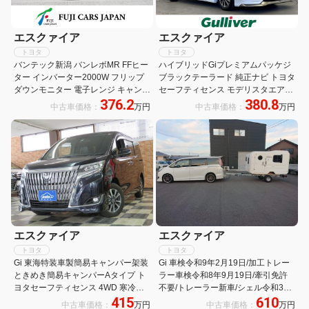
エスクァイア
エスクァイア
トヨタ
トヨタ
バンテック新潟 バンレボMR FFヒー
ハイブリッドGiプレミアムパッケジ
ター インバーター2000W フリップ
ブラックテーラード 純正ナビ トヨタ
ダウンモニター 電子レンジ キャンピ
セーフティセンス モデリスタエアロ
376.2
380.8
ングカー
クルーズコントロール バックカメラ
中古車価格：
万円
中古車価格：
万円
ビルトインETC 前後ドライブレコー
ダー 純正フロアマット ハーフレザー
シート 前席シートヒーター 両側パワ
スラ
エスクァイア
エスクァイア
トヨタ
トヨタ
Gi 東海特装車製簡易キャンパー架装
Gi 車検令和9年2月19日/加工トレー
ときめき簡易キャンパーAタイプ ト
ラー車検令和8年9月19日/牽引免許
ヨタセーフティセンス 4WD 寒冷地
不要/トレーラー新車/シェル令和3年
415
610
仕様 シンク インバーター容量アップ
製造/令和6年式/車両総重量670kg/長
中古車価格：
万円
中古車価格：
万円