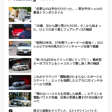
「必要なのは半分だけだった。」荷台半分シェルの
最強トランポスタイル
「18歳、父から譲り受けたS130」そこから始まっ
た、ひとりの走り屋とフェアレディZの物語
「昭和63年式、37年間ワンオーナーの意地！」S13
シルビアが400馬力のツインチャージ仕様で覚醒
「気づけば430セドリック沼にドップリ！」最終型
ターボブロアムをシャコタンで愛し抜く男の物語
これがクラウン!?「躍動感がたまらないスポーツエ
ステート！」エッジを強調したエアロに22インチホ
イールで武装
「壊れないハコスカを目指した結果…」エアコン＆
電動パワステ完備、旧車の常識を覆すGT-R仕様のす
べて
排ガス規制をクリアした、2ストVツインバイク、