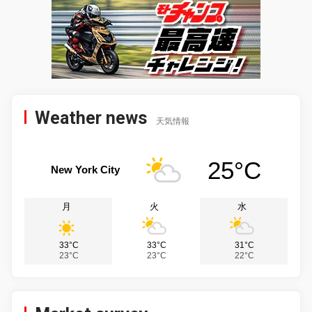
Weather news
天気情報
25°C
New York City
月
火
水
33°C
33°C
31°C
23°C
23°C
22°C