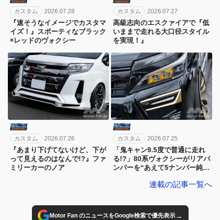
カスタム
2026.07.28
カスタム
2026.07.27
『速そうなイメージでカスタマ
高級志向のエスクァイアで『低
イズ！』スポーティなブラック
いままで走れる大口径スタイル
×レッドのヴォクシー
を実現！』
カスタム
2026.07.26
カスタム
2026.07.25
『あまり下げてないけど、下が
「鬼キャン9.5度で普通に走れ
って見えるのはなんで!?』ファ
る!?」80系ヴォクシーがリアバ
ミリーカーのノア
ンパーを“あえて5ナンバー純
正”に交換した理由
連載の記事一覧へ
→
Motor Fan のニュースをGoogle検索で優先表示