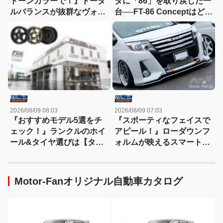
トーンカラーで！』トータ
タに「86」を取り戻した一
ルバランスが抜群なヴォク
台──FT-86 Conceptはどう
シー
なった？
2026/08/09 08:03
2026/08/09 07:03
『おすすめモデル5選をチ
『スポーティなフェイスで
ェック！』ランクルのホイ
アピール！』ローダウンフ
ール&タイヤ選びは【タイ
ォルムが映えるスマートな
ヤ&ホイール館フジ】にお
ノア
まかせ
Motor-Fanオリジナル自動車カタログ