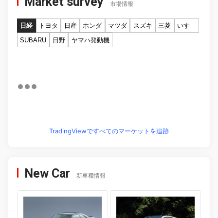
Market survey
市場情報
日経
トヨタ
日産
ホンダ
マツダ
スズキ
三菱
いすゞ
SUBARU
日野
ヤマハ発動機
TradingViewですべてのマーケットを追跡
New Car
新車種情報