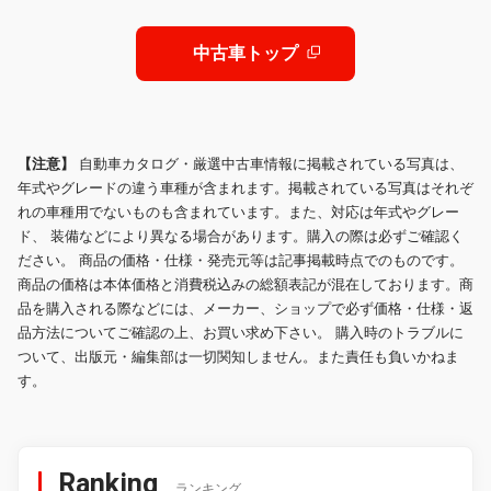
AC100V1500W LED照明 修復歴無
さ453cm/幅169cm/高さ223cm/
し 禁煙車
中古車トップ
【注意】
自動車カタログ・厳選中古車情報に掲載されている写真は、
年式やグレードの違う車種が含まれます。掲載されている写真はそれぞ
れの車種用でないものも含まれています。また、対応は年式やグレー
ド、 装備などにより異なる場合があります。購入の際は必ずご確認く
ださい。 商品の価格・仕様・発売元等は記事掲載時点でのものです。
商品の価格は本体価格と消費税込みの総額表記が混在しております。商
品を購入される際などには、メーカー、ショップで必ず価格・仕様・返
品方法についてご確認の上、お買い求め下さい。 購入時のトラブルに
ついて、出版元・編集部は一切関知しません。また責任も負いかねま
す。
Ranking
ランキング