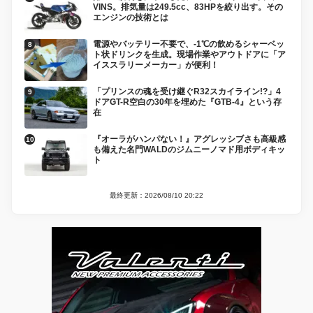
VINS。排気量は249.5cc、83HPを絞り出す。その
エンジンの技術とは
電源やバッテリー不要で、-1℃の飲めるシャーベッ
ト状ドリンクを生成。現場作業やアウトドアに「ア
イススラリーメーカー」が便利！
「プリンスの魂を受け継ぐR32スカイライン!?」4
ドアGT-R空白の30年を埋めた『GTB-4』という存
在
『オーラがハンパない！』アグレッシブさも高級感
も備えた名門WALDのジムニーノマド用ボディキッ
ト
最終更新：2026/08/10 20:22