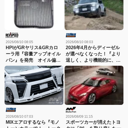
2026/08/10 08:05
2026/08/10 08:03
HPIがGRヤリス&GRカロ
2026年4月からディーゼル
ーラ用『容量アップオイル
が選べなくなった！『より
パン』を発売 オイル偏り
逞しく、より機能的に、よ
対策の内部隔壁も付属
り泥臭く』カスタム人気も
高いランクル250ってどん
なクルマ？【トヨタ・ラン
ドクルーザーガイド】
2026/08/10 07:03
2026/08/09 11:15
MIXエアロするなら『モノ
スポーツカーが消えたトヨ