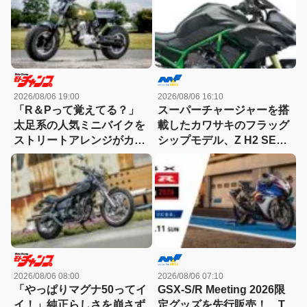
2026/08/06 19:00
2026/08/06 16:10
「R＆Pって覚えてる？」
スーパーチャージャーを搭
太足系の人気ミニバイクを
載したカワサキのフラッグ
ストリートアレンジがカッ
シップモデル、Z H2 SE発
コ良すぎる！
売。価格は247万円
2026/08/06 08:00
2026/08/06 07:10
「やっぱりマグナ50ってイ
GSX-S/R Meeting 2026限
イ！」純正らしさを崩さず
定グッズを先行販売！ T