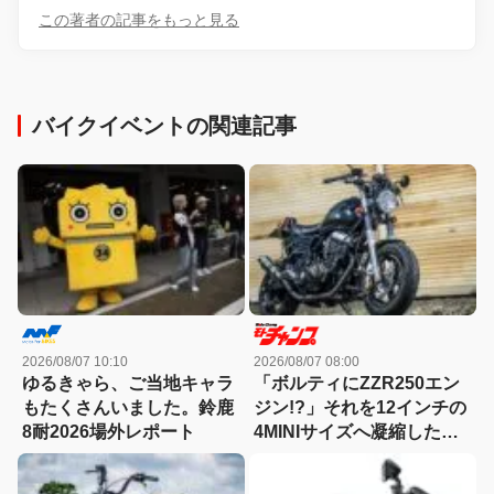
この著者の記事をもっと見る
バイクイベントの関連記事
2026/08/07 10:10
2026/08/07 08:00
ゆるきゃら、ご当地キャラ
「ボルティにZZR250エン
もたくさんいました。鈴鹿
ジン!?」それを12インチの
8耐2026場外レポート
4MINIサイズへ凝縮した異
端カスタム