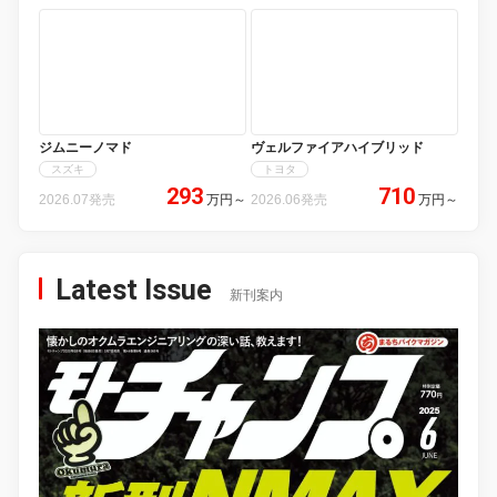
845
631
2026.08発売
万円
～
2026.08発売
万円
～
ヴェルファイアハイブリッド
ジムニーノマド
トヨタ
スズキ
293
710
2026.07発売
万円
～
2026.06発売
万円
～
Latest Issue
新刊案内