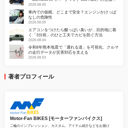
変更し、8月18日に発売
2026.08.05
車内での仮眠、どこまで安全？エンジンかけっぱ
なしの危険性
2026.08.05
エアコンをつけたら酸っぱい臭いが…目的地に着
く「3分前」のひと工夫でカビを防ぐ方法
2026.08.04
令和8年熊本地震で「通れる道」を可視化、クルマ
の走行データが災害対応を支える
2026.08.03
著者プロフィール
Motor-Fan BIKES [モーターファンバイクス]
二輪のインプレッション、カスタム、アイテム紹介などをお届け