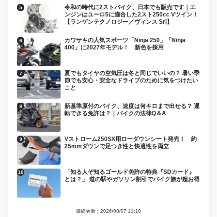
令和の時代に2ストバイク、日本でも販売です｜エ
ンジンはユーロ5に適合した2スト250cc Vツイン！
【ランゲンテクノロジー／ヴィンス Srl】
カワサキの人気スポーツ「Ninja 250」「Ninja
400」に2027年モデル！ 新色を採用
夏でもタイヤの空気圧は冬と同じでいいの？ 暑い季
節でも安心・安全なドライブのために気をつけたい
こと
新基準原付のバイク、速度は何キロまで出せる？ 運
転できる免許は？｜バイクの法律Q＆A
Vストローム250SX用ローダウンシート発売！ 約
25mmダウンで足つき性と快適性を両立
「知る人ぞ知るゴールド免許の特典『SDカード』
とは？」 道の駅やガソリン割引でバイク旅が超お得
最終更新：2026/08/07 11:10