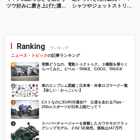
ツウ好みに磨き上げた濃密
シャツやジェットストリー
カスタム
ムなど4アイテムが登場
Ranking
ランキング
ニュース・トピック
の記事ランキング
実際どうなの、電動トゥクトゥク。３種類を乗りく
らべてみた。ビベル・TRIKE、COCO、TRUCK
車のエンブレム図鑑｜日本車・外車ロゴマーク一覧
【珍しい・かっこいい】
2ストなのにEURO5適合!? 公道を走れる75ps・
250ccスポーツが日本上陸だって？
スーパーチャージャーを搭載したカワサキのフラッ
グシップモデル、Z H2 SE発売。価格は247万円