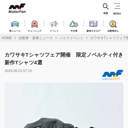
コ
ン
テ
検索
MENU
ン
ツ
へ
車ニュース
チューニング
イベント
中古車
新車カタログ
自動車求人
ス
HOME
自動車・新車ニュース
バイクイベント
カワサキTシャツフェア
キ
ッ
プ
カワサキTシャツフェア開催 限定ノベルティ付き
新作Tシャツ4選
2026.06.03 07:10