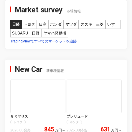
Market survey
市場情報
日経
トヨタ
日産
ホンダ
マツダ
スズキ
三菱
いすゞ
SUBARU
日野
ヤマハ発動機
TradingViewですべてのマーケットを追跡
New Car
新車種情報
ＧＲヤリス
トヨタ
プレリュード
ホンダ