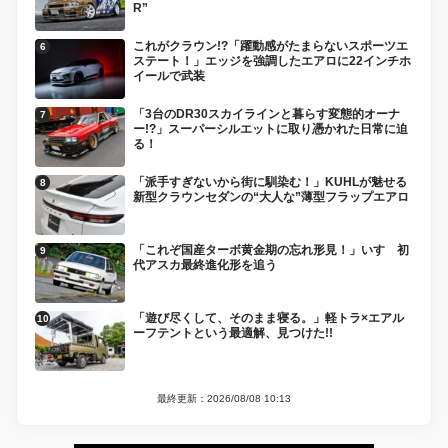
R”
これがクラウン!?「躍動感がたまらないスポーツエ
ステート！」エッジを強調したエアロに22インチホ
イールで武装
「3台のDR30スカイラインと暮らす変態的オーナ
ー!?」スーパーシルエットに取り憑かれた日常に迫
る！
「派手すぎないから街に馴染む！」KUHLが魅せる
新型クラウンセダンの“大人な”薄型フラップエアロ
「これぞ国産ターボ黄金期の忘れ形見！」いすゞ初
代アスカ最終進化形を追う
「遊び尽くして、そのまま寝る。」軽トラ×エアル
ーフテントという最適解、見つけた!!
最終更新：2026/08/08 10:13