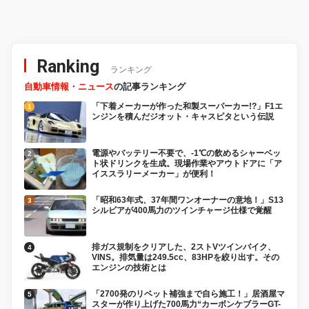
「KTM 990RC R 試乗記」
Ranking
ランキング
自動車情報・ニュース
の記事ランキング
「下着メーカーが作った和製スーパーカー!?」F1エ
ンジンを積んだジオット・キャスピタという伝説
電源やバッテリー不要で、-1℃の飲めるシャーベッ
ト状ドリンクを生成。現場作業やアウトドアに「ア
イススラリーメーカー」が便利！
「昭和63年式、37年間ワンオーナーの意地！」S13
シルビアが400馬力のツインチャージ仕様で覚醒
排ガス規制をクリアした、2ストVツインバイク、
VINS。排気量は249.5cc、83HPを絞り出す。その
エンジンの技術とは
「2700発のリベット補強まで自ら施工！」居酒屋マ
スターが作り上げた700馬力“カーボンケブラーGT-