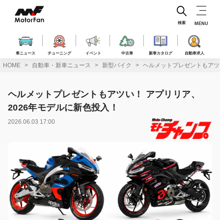
コ
ン
テ
検索
MENU
ン
ツ
へ
車ニュース
チューニング
イベント
中古車
新車カタログ
自動車求人
ス
HOME
自動車・新車ニュース
新型バイク
ヘルメットプレゼントもアツい
キ
ッ
プ
ヘルメットプレゼントもアツい！ アプリリア、
2026年モデルに新色投入！
2026.06.03 17:00