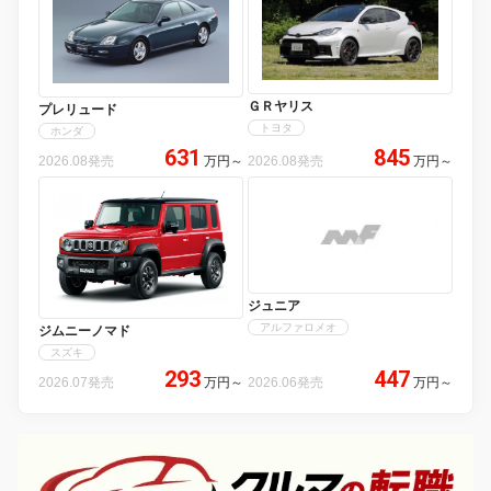
ＧＲヤリス
プレリュード
トヨタ
ホンダ
631
845
2026.08発売
万円
～
2026.08発売
万円
～
ジュニア
アルファロメオ
ジムニーノマド
スズキ
293
447
2026.07発売
万円
～
2026.06発売
万円
～