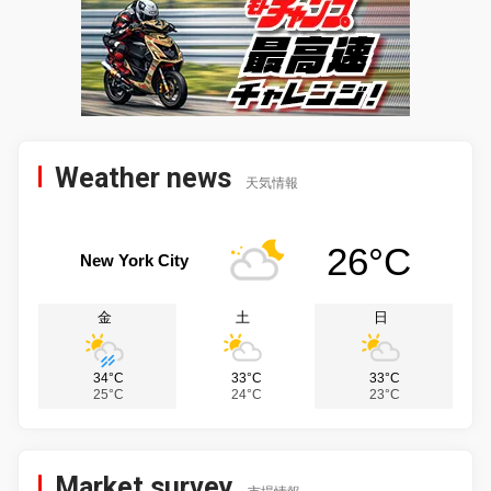
Weather news
天気情報
26°C
New York City
金
土
日
34°C
33°C
33°C
25°C
24°C
23°C
Market survey