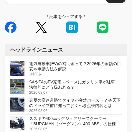
\
記事をシェアする
/
ヘッドラインニュース
電気自動車(EV)の補助金って？2026年の金額の目
安や申請方法を解説
1時間前
SAやPAのEV充電スペースにガソリン車が駐車！
法律的にどう扱われる？
2026.08.07
真夏の高速道路でタイヤが突然バースト!? 炎天下
のドライブ前に知っておくべき点検内容とは
2026.08.06
スズキの400ccラグジュアリースクーター
「BURGMAN（バーグマン）400 ABS」の仕様を
変更し、8月18日に発売
2026.08.05