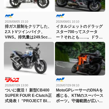
2026/08/05 15:10
2026/08/01 10:10
排ガス規制をクリアした、
イタルジェットのドラッグ
2ストVツインバイク、
スター700ってスクータ
VINS。排気量は249.5cc、
ー？それとも……。ドラッ
83HPを絞り出す。そのエ
グスター700ツイン・リミ
ンジンの技術とは
テッドエディション試乗記
2026/07/29 13:00
2026/07/29 09:10
ついに復活！ 新型CB400
MotoGPレーサーのDNAを
SUPER FOUR E-Clutch正
感じる、KTMのスーパース
式発表！ “PROJECT BIG-
ポーツ。守備範囲が広い史
1″の伝説が帰ってきた
上最高のパラレルツイン