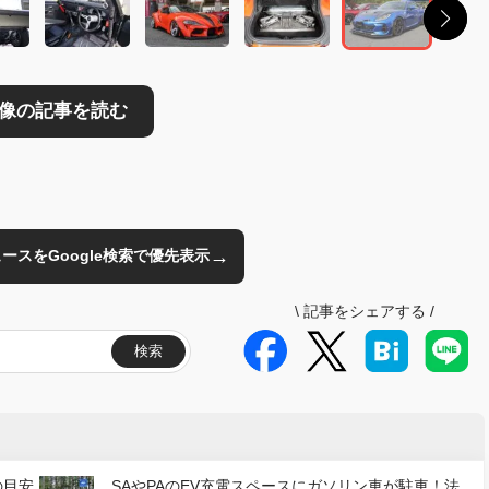
→
のニュースをGoogle検索で優先表示
\
記事をシェアする
/
検索
の目安
SAやPAのEV充電スペースにガソリン車が駐車！法