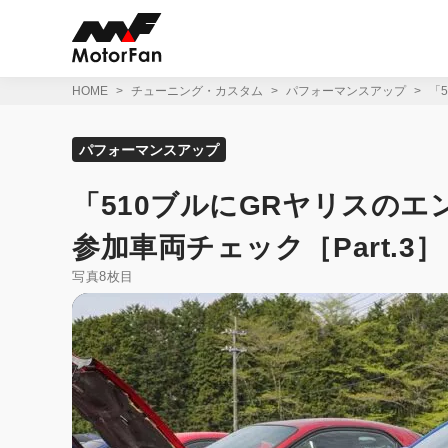
コ
ン
テ
ン
ツ
HOME
チューニング・カスタム
パフォーマンスアップ
「
へ
ス
キ
パフォーマンスアップ
ッ
プ
「510ブルにGRヤリスのエ
参加車両チェック［Part.3］
写真8枚目