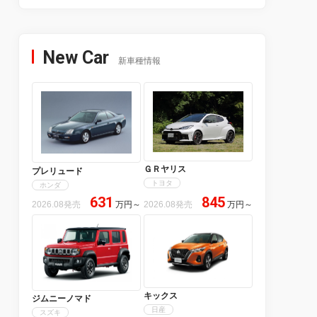
New Car
新車種情報
ＧＲヤリス
プレリュード
トヨタ
ホンダ
631
845
2026.08発売
万円
～
2026.08発売
万円
～
キックス
ジムニーノマド
日産
スズキ