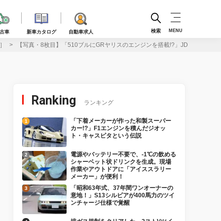
検索
MENU
古車
新車カタログ
自動車求人
3］
【写真・8枚目】「510ブルにGRヤリスのエンジンを搭載!?」JDMクロニクル参
Ranking
ランキング
「下着メーカーが作った和製スーパー
カー!?」F1エンジンを積んだジオッ
ト・キャスピタという伝説
電源やバッテリー不要で、-1℃の飲める
シャーベット状ドリンクを生成。現場
作業やアウトドアに「アイススラリー
メーカー」が便利！
「昭和63年式、37年間ワンオーナーの
意地！」S13シルビアが400馬力のツイ
ンチャージ仕様で覚醒