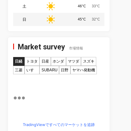
土
46°C
33°C
日
45°C
32°C
Market survey
市場情報
日経
トヨタ
日産
ホンダ
マツダ
スズキ
三菱
いすゞ
SUBARU
日野
ヤマハ発動機
TradingViewですべてのマーケットを追跡