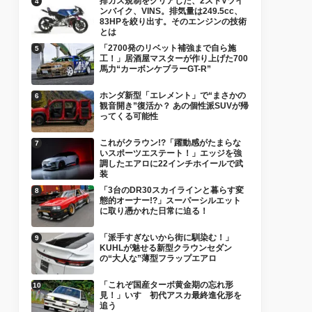
排ガス規制をクリアした、2ストVツイ
ンバイク、VINS。排気量は249.5cc、
83HPを絞り出す。そのエンジンの技術
とは
「2700発のリベット補強まで自ら施
工！」居酒屋マスターが作り上げた700
馬力“カーボンケブラーGT-R”
ホンダ新型「エレメント」で“まさかの
観音開き”復活か？ あの個性派SUVが帰
ってくる可能性
これがクラウン!?「躍動感がたまらな
いスポーツエステート！」エッジを強
調したエアロに22インチホイールで武
装
「3台のDR30スカイラインと暮らす変
態的オーナー!?」スーパーシルエット
に取り憑かれた日常に迫る！
「派手すぎないから街に馴染む！」
KUHLが魅せる新型クラウンセダン
の“大人な”薄型フラップエアロ
「これぞ国産ターボ黄金期の忘れ形
見！」いすゞ初代アスカ最終進化形を
追う