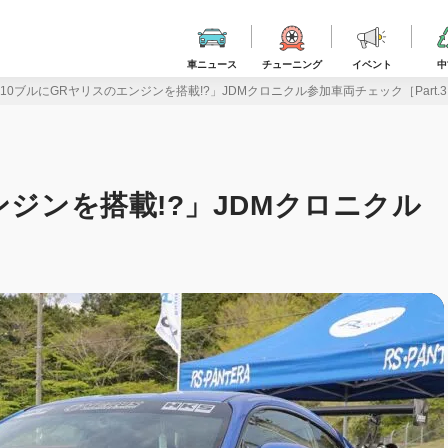
車ニュース
チューニング
イベント
中
510ブルにGRヤリスのエンジンを搭載!?」JDMクロニクル参加車両チェック［Part.
ンジンを搭載!?」JDMクロニクル