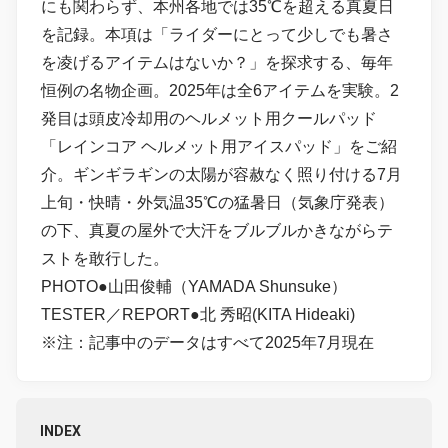
にも関わらず、本州各地では35℃を超える真夏日
を記録。本項は「ライダーにとって少しでも暑さ
を凌げるアイテムはないか？」を探求する、毎年
恒例の名物企画。2025年は全6アイテムを実験。2
発目は頭皮冷却用のヘルメット用クールパッド
「レインコア ヘルメット用アイスパッド」をご紹
介。ギンギラギンの太陽が容赦なく照り付ける7月
上旬・快晴・外気温35℃の猛暑日（気象庁発表）
の下、真夏の屋外で大汗をブルブルかきながらテ
ストを敢行した。
PHOTO●山田俊輔（YAMADA Shunsuke）
TESTER／REPORT●北 秀昭(KITA Hideaki)
※注：記事中のデータはすべて2025年7月現在
INDEX