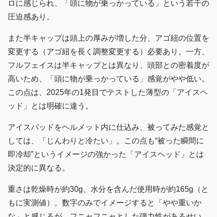
ロに感じられ、「頭に物が乗っかっている」という若干の
圧迫感あり。
また半キャップは頭上の厚みが増した分、アゴ紐の位置を
変更する（アゴ紐を長く調整変更する）必要あり。一方、
フルフェイスは半キャップとは異なり、頭部との密着度が
高いため、「頭に物が乗っかっている」感覚がやや低い。
この点は、2025年の1発目でテストした薄型の「アイスヘ
ッド」とは明確に違う。
アイスパッドをヘルメット内に仕込み、被ってみた感覚と
しては、「じんわりと冷たい」。この点も“被った瞬間に
即冷却”というイメージの強かった「アイスヘッド」とは
決定的に異なる。
重さは乾燥時が約30g、水分を含んだ使用時が約165g（と
もに実測値）。数字のみでイメージすると「やや重いか
な」と感じるが、フニャフニャとした弾力性があるせい