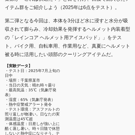
イテム群をご紹介しよう（2025年は6点をテスト）。
第二弾となる今回は、本体を3分ほど水に浸すと水分が吸
収されて膨らみ、冷却効果を発揮するヘルメット内装着型
の「レインコア ヘルメット用アイスパッド」」をテス
ト。バイク用、自転車用、作業用など、真夏にヘルメット
被る時に活用したい頭部のクーリングアイテムだ。
【実験データ】
・テスト日：2025年7月上旬の
日中
・場所：千葉県某市
・当日の天気：晴れ時々曇り
・最高気温：35℃（気象庁発
表）
・湿度：65%（気象庁発表）
・熱中症警戒アラート発令
・テスト環境：アスファルトの
照り返しが物凄い。日なたの実
測温度は45℃超
・体感温度：日差しが強い上に
酷く蒸し暑い。時々日陰で休憩
しないと熱中症になりそう。テ