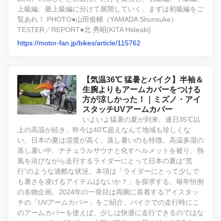
上級編、最上級編に分けて展開していく。まずは初級編をご
覧あれ！ PHOTO●山田俊輔（YAMADA Shunsuke）
TESTER／REPORT●北 秀昭(KITA Hideaki)
https://motor-fan.jp/bikes/article/115762
【気温36℃ 猛暑とバイク】半袖＆
生腕よりもアームカバーをつける
方が涼しかった！｜ミズノ・アイ
スタッチUVアームカバー
いよいよ猛暑の夏が到来。連日35℃以
上の高温が続き、昨今は40℃超えなんて地域も珍しくな
い。日本の夏は湿度が高く、蒸し暑いのも特徴。高温多湿の
蒸し暑い中、ナチュラルサウナと化すヘルメットを被り、熱
風を浴びながら走行するライダーにとって日本の夏は“荒
行”のような過酷な状況。本項は「ライダーにとって少しで
も暑さを凌げるアイテムはないか？」を探求する、毎年恒例
の名物企画。2024年の一発目は両腕に装着するアイスタッ
チの「UVアームカバー」をご紹介。バイクでの走行時にこ
のアームカバーを使えば、少しは快適に走行できるのではな