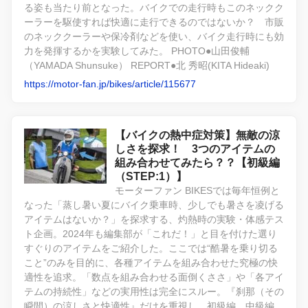
る姿も当たり前となった。バイクでの走行時もこのネックク
ーラーを駆使すれば快適に走行できるのではないか？ 市販
のネッククーラーや保冷剤などを使い、バイク走行時にも効
力を発揮するかを実験してみた。 PHOTO●山田俊輔
（YAMADA Shunsuke） REPORT●北 秀昭(KITA Hideaki)
https://motor-fan.jp/bikes/article/115677
【バイクの熱中症対策】無敵の涼
しさを探求！ 3つのアイテムの
組み合わせてみたら？？【初級編
（STEP:1）】
モーターファン BIKESでは毎年恒例と
なった「蒸し暑い夏にバイク乗車時、少しでも暑さを凌げる
アイテムはないか？」を探求する、灼熱時の実験・体感テス
ト企画。2024年も編集部が「これだ！」と目を付けた選り
すぐりのアイテムをご紹介した。ここでは“酷暑を乗り切る
こと”のみを目的に、各種アイテムを組み合わせた究極の快
適性を追求。「数点を組み合わせる面倒くささ」や「各アイ
テムの持続性」などの実用性は完全にスルー。『刹那（その
瞬間）の涼しさと快適性』だけを重視し、初級編、中級編、