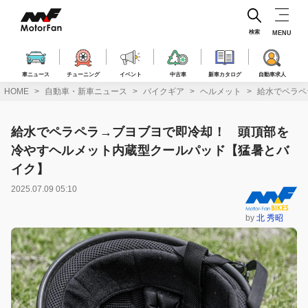
コ
ン
テ
検索
MENU
ン
ツ
へ
車ニュース
チューニング
イベント
中古車
新車カタログ
自動車求人
ス
HOME
自動車・新車ニュース
バイクギア
ヘルメット
給水でペラペ
キ
ッ
プ
給水でペラペラ→ブヨブヨで即冷却！ 頭頂部を
冷やすヘルメット内蔵型クールパッド【猛暑とバ
イク】
2025.07.09 05:10
by
北 秀昭