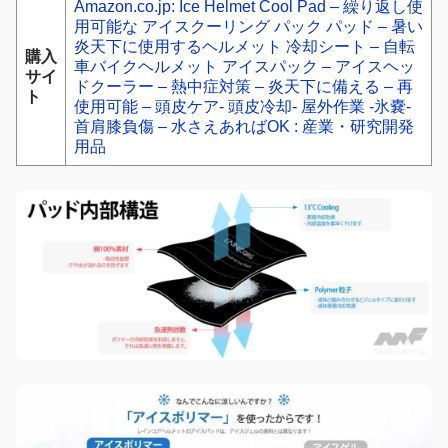
Amazon.co.jp: Ice Helmet Cool Pad – 繰り返し使
用可能な アイスクーリング パック パッド – 暑い
炎天下に使用するヘルメット 冷却シート – 自転
購入
車バイクヘルメット アイスパック – アイスヘッ
サイ
ドクーラー – 熱中症対策 – 炎天下に備える – 再
ト
使用可能 – 頭皮ケア- 頭皮冷却- 屋外作業 -氷嚢-
首肩膝負傷 – 水さえあればOK : 産業・研究開発
用品