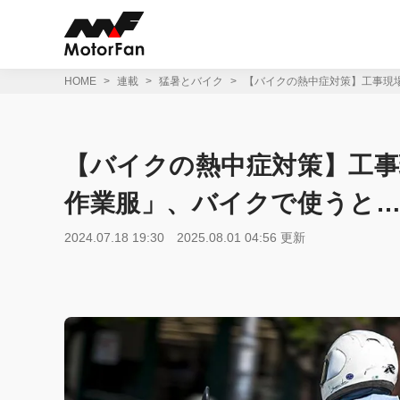
コ
ン
テ
ン
ツ
HOME
連載
猛暑とバイク
【バイクの熱中症対策】工事現
へ
ス
キ
ッ
【バイクの熱中症対策】工
プ
作業服」、バイクで使うと
2024.07.18 19:30
2025.08.01 04:56 更新