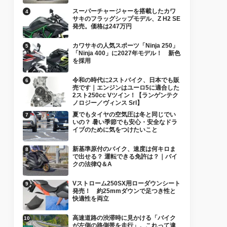
スーパーチャージャーを搭載したカワ
サキのフラッグシップモデル、Z H2 SE
発売。価格は247万円
カワサキの人気スポーツ「Ninja 250」
「Ninja 400」に2027年モデル！ 新色
を採用
令和の時代に2ストバイク、日本でも販
売です｜エンジンはユーロ5に適合した
2スト250cc Vツイン！【ランゲンテク
ノロジー／ヴィンス Srl】
夏でもタイヤの空気圧は冬と同じでい
いの？ 暑い季節でも安心・安全なドラ
イブのために気をつけたいこと
新基準原付のバイク、速度は何キロま
で出せる？ 運転できる免許は？｜バイ
クの法律Q＆A
Vストローム250SX用ローダウンシート
発売！ 約25mmダウンで足つき性と
快適性を両立
高速道路の渋滞時に見かける「バイク
が左側の路側帯を走行」。これって違