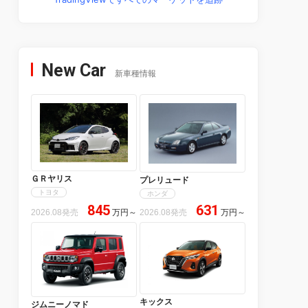
New Car
新車種情報
ＧＲヤリス
プレリュード
トヨタ
ホンダ
845
631
2026.08発売
万円
～
2026.08発売
万円
～
キックス
ジムニーノマド