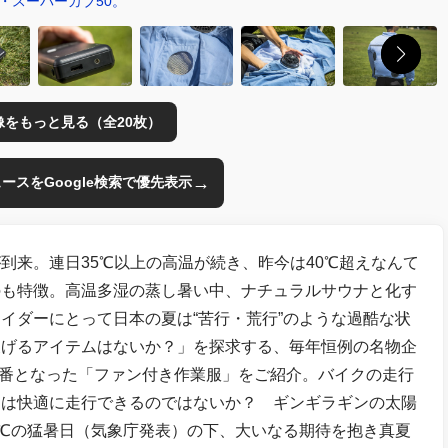
・スーパーカブ50。
像をもっと見る（全20枚）
→
のニュースをGoogle検索で優先表示
到来。連日35℃以上の高温が続き、昨今は40℃超えなんて
のも特徴。高温多湿の蒸し暑い中、ナチュラルサウナと化す
イダーにとって日本の夏は“苦行・荒行”のような過酷な状
凌げるアイテムはないか？」を探求する、毎年恒例の名物企
の定番となった「ファン付き作業服」をご紹介。バイクの走行
しは快適に走行できるのではないか？ ギンギラギンの太陽
6℃の猛暑日（気象庁発表）の下、大いなる期待を抱き真夏