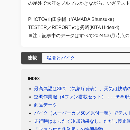
の屋外で大汗をブルブルかきながら、いざテス
PHOTO●山田俊輔（YAMADA Shunsuke）
TESTER／REPORT●北 秀昭(KITA Hideaki)
※注：記事中のデータはすべて2024年6月時点
連載
猛暑とバイク
INDEX
最高気温は36℃（気象庁発表）、天気は快晴
空調作業服（4ファン搭載セット）……6580
商品データ
バイク（スーパーカブ50／原付一種）でテス
走行時はまったく冷却効果なし。ただし停止
「ファン付き作業服」の快適指数