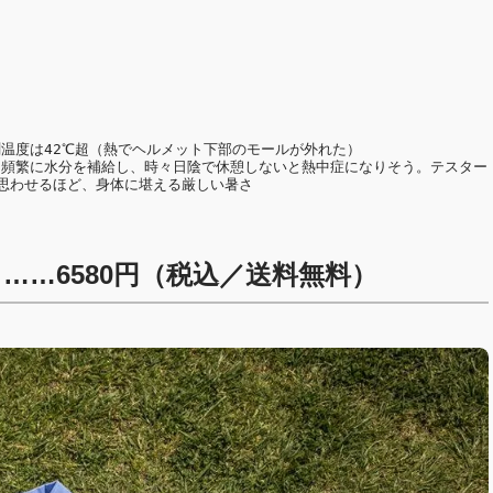
温度は42℃超（熱でヘルメット下部のモールが外れた）

は頻繁に水分を補給し、時々日陰で休憩しないと熱中症になりそう。テスター
思わせるほど、身体に堪える厳しい暑さ

……6580円（税込／送料無料）