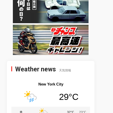
Weather news
天気情報
New York City
29°C
木
32°C
23°C