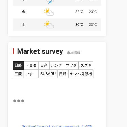
金
32°C
23°C
土
30°C
23°C
Market survey
市場情報
日経
トヨタ
日産
ホンダ
マツダ
スズキ
三菱
いすゞ
SUBARU
日野
ヤマハ発動機
TradingViewですべてのマーケットを追跡