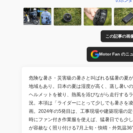
のホンダ
この記事の画
Motor Fan 
危険な暑さ・災害級の暑さと叫ばれる猛暑の夏が
地域もあり。日本の夏は湿度が高く、蒸し暑い
ヘルメットを被り、熱風を浴びながら走行するラ
況。本項は「ライダーにとって少しでも暑さを
画。2024年の5発目は、工事現場や建築現場
時にファン付き作業服を使えば、猛暑日でも少
が容赦なく照り付ける7月上旬・快晴・外気温3