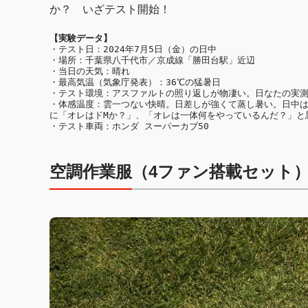
か？ いざテスト開始！
【実験データ】
・テスト日：2024年7月5日（金）の日中

・場所：千葉県八千代市／京成線「勝田台駅」近辺

・当日の天気：晴れ

・最高気温（気象庁発表）：36℃の猛暑日

・テスト環境：アスファルトの照り返しが物凄い。日なたの実測
・体感温度：雲一つない快晴。日差しが強くて蒸し暑い。日中
に「オレはドMか？」、「オレは一体何をやっているんだ？」と
・テスト車両：ホンダ スーパーカブ50
空調作業服（4ファン搭載セット）