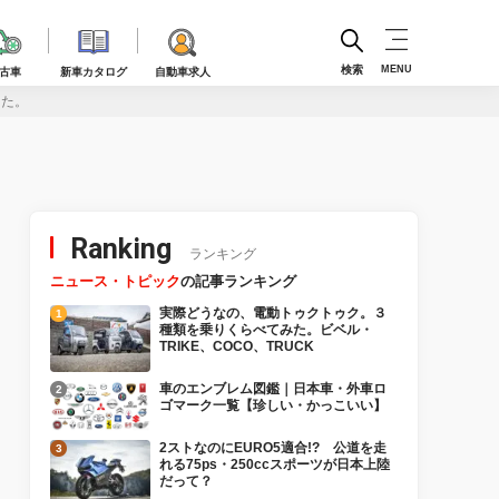
検索
MENU
古車
新車カタログ
自動車求人
った。
Ranking
ランキング
ニュース・トピック
の記事ランキング
実際どうなの、電動トゥクトゥク。３
種類を乗りくらべてみた。ビベル・
TRIKE、COCO、TRUCK
車のエンブレム図鑑｜日本車・外車ロ
ゴマーク一覧【珍しい・かっこいい】
2ストなのにEURO5適合!? 公道を走
れる75ps・250ccスポーツが日本上陸
だって？