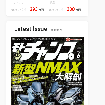
日産
スズキ
293
300
2026.07発売
万円
～
2026.06発売
万円
～
Latest Issue
新刊案内