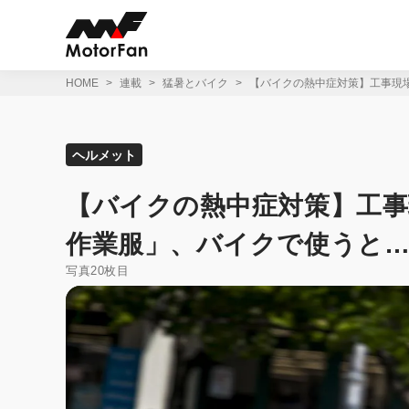
コ
ン
テ
ン
ツ
HOME
連載
猛暑とバイク
【バイクの熱中症対策】工事現
へ
ス
キ
ッ
ヘルメット
プ
【バイクの熱中症対策】工
作業服」、バイクで使うと
写真20枚目