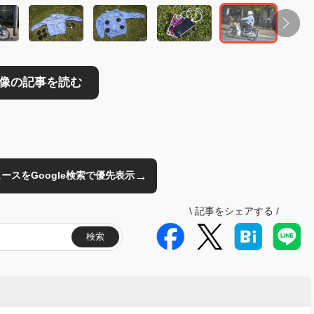
→
のニュースをGoogle検索で優先表示
\
記事をシェアする
/
検索