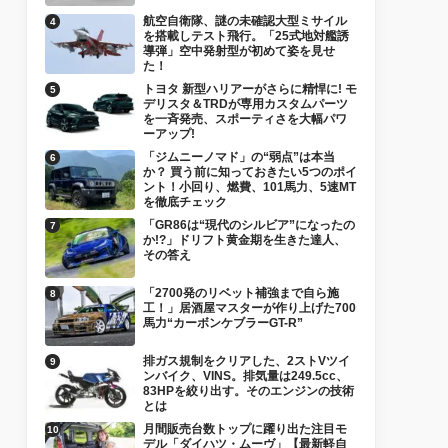
航空自衛隊、謎の未確認大型ミサイル
を搭載しテスト飛行。「25式地対艦誘
導弾」空中発射型が初めて姿を見せ
た！
トヨタ 新型ハリアーがさらに精悍に! モ
デリスタ＆TRDが専用カスタムパーツ
を一斉発売、スポーティさを大幅パワ
ーアップ!
「ジムニーノマド」の“弱点”は本当
か？ 買う前に知っておきたい5つのポイ
ント！小回り、燃費、101馬力、5速MT
を徹底チェック
「GR86は“現代のシルビア”になったの
か!?」ドリフト黄金期を生きた達人、
その答え
「2700発のリベット補強まで自ら施
工！」居酒屋マスターが作り上げた700
馬力“カーボンケブラーGT-R”
排ガス規制をクリアした、2ストVツイ
ンバイク、VINS。排気量は249.5cc、
83HPを絞り出す。そのエンジンの技術
とは
月間販売台数トップに躍り出た注目モ
デル「ダイハツ・ムーヴ」【最新軽自