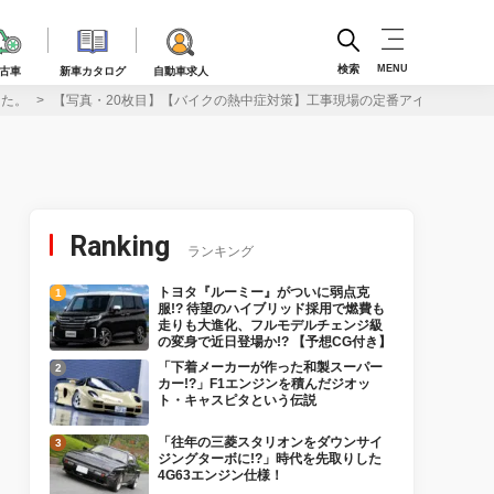
検索
MENU
古車
新車カタログ
自動車求人
った。
【写真・20枚目】【バイクの熱中症対策】工事現場の定番アイテム「フ
Ranking
ランキング
トヨタ『ルーミー』がついに弱点克
服!? 待望のハイブリッド採用で燃費も
走りも大進化、フルモデルチェンジ級
の変身で近日登場か!? 【予想CG付き】
「下着メーカーが作った和製スーパー
カー!?」F1エンジンを積んだジオッ
ト・キャスピタという伝説
「往年の三菱スタリオンをダウンサイ
ジングターボに!?」時代を先取りした
4G63エンジン仕様！