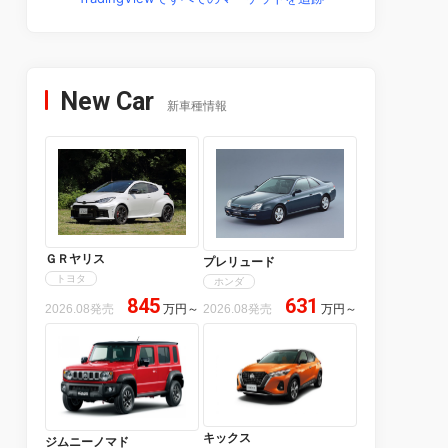
New Car
新車種情報
ＧＲヤリス
プレリュード
トヨタ
ホンダ
845
631
2026.08発売
万円
～
2026.08発売
万円
～
キックス
ジムニーノマド