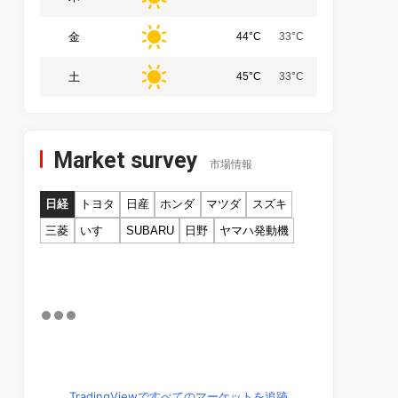
金
44°C
33°C
土
45°C
33°C
Market survey
市場情報
日経
トヨタ
日産
ホンダ
マツダ
スズキ
三菱
いすゞ
SUBARU
日野
ヤマハ発動機
TradingViewですべてのマーケットを追跡