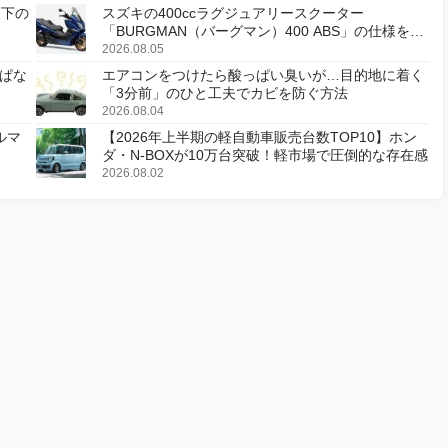
天下の
スズキの400ccラグジュアリースクーター
「BURGMAN（バーグマン）400 ABS」の仕様を変
更し、8月18日に発売
2026.08.05
ぱな
エアコンをつけたら酸っぱい臭いが…目的地に着く
「3分前」のひと工夫でカビを防ぐ方法
2026.08.04
ルマ
【2026年上半期の軽自動車販売台数TOP10】ホン
ダ・N-BOXが10万台突破！軽市場で圧倒的な存在感
2026.08.02