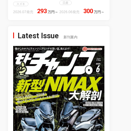
日産
スズキ
293
300
2026.07発売
万円
～
2026.06発売
万円
～
Latest Issue
新刊案内