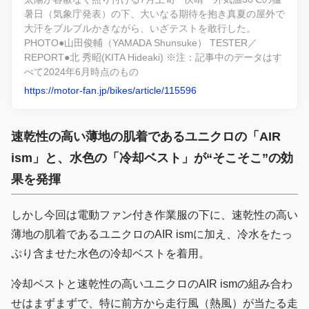
暑日（気象庁発表）の下、大いなる期待を抱き真夏の屋外で
大汗をブルブルかきながら、いざテストを敢行した。
PHOTO●山田俊輔（YAMADA Shunsuke） TESTER／
REPORT●北 秀昭(KITA Hideaki) ※注：記事中のデータはす
べて2024年6月時点のもの
https://motor-fan.jp/bikes/article/115596
速乾性の高い薄地の肌着であるユニクロの「AIR
ism」と、水色の「冷却ベスト」が“そこそこ”の効
果を発揮
しかし今回は電動ファン付き作業服の下に、速乾性の高い
薄地の肌着であるユニクロのAIR ismに加え、冷水をたっ
ぷり含ませた水色の冷却ベストを着用。
冷却ベストと速乾性の高いユニクロのAIR ismの組み合わ
せはまずまずで、特に前方から走行風（熱風）が当たる走