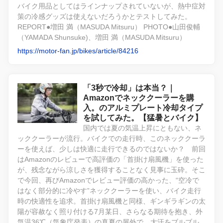
バイク用品としてはラインナップされていないが、熱中症対
策の冷感グッズは使えないだろうかとテストしてみた。
REPORT●増田 満（MASUDA Mitsuru） PHOTO●山田俊輔
（YAMADA Shunsuke)、増田 満（MASUDA Mitsuru）
https://motor-fan.jp/bikes/article/84216
「3秒で冷却」は本当？｜
Amazonでネッククーラーを購
入。のアルミプレート冷却タイプ
を試してみた。【猛暑とバイク】
国内では夏の気温上昇にともない、ネ
ッククーラーが流行。バイクでの走行時、このネッククーラ
ーを使えば、少しは快適に走行できるのではないか？ 前回
はAmazonのレビューで高評価の「首掛け扇風機」を使った
が、残念ながら涼しさを獲得することなく見事に玉砕。そこ
で今回、再びAmazonでレビュー評価の高かった、“空冷で
はなく部分的に冷やす”ネッククーラーを使い、バイク走行
時の快適性を追求。首掛け扇風機と同様、ギンギラギンの太
陽が容赦なく照り付ける7月某日、さらなる期待を抱き、外
気温36℃（気象庁発表）の真夏の屋外で、大汗をブルブル