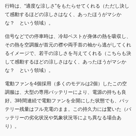
行時は、“適度な涼しさ”をもたらせてくれる（ただし決し
て感動するほどの涼しさはなく、あったほうがマシか
な？ という領域）。
信号などでの停車時は、冷却ベストが身体の熱を吸収し、
その熱を空調服が首元の襟や両手首の袖から逃がしてくれ
るイメージで、若干の涼しさを与えてくれる（こちらも決
して感動するほどの涼しさはなく、あったほうがマシか
な？ という領域）。
電動ファンを4個採用（多くのモデルは2個）したこの空
調服は、大型の専用バッテリーにより、電源の持ちも良
好。3時間連続で電動ファンを全開にした状態でも、バッ
テリー残量はフル充電のまま。この持久力には驚いた（バ
ッテリーの劣化状況や気象状況等によち異なる場合あ
り）。