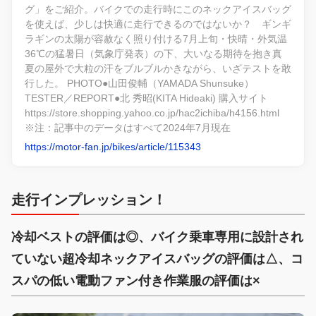
グ」をご紹介。バイクでの走行時にこのネックアイスバッグ
を使えば、少しは快適に走行できるのではないか？ ギンギ
ラギンの太陽が容赦なく照り付ける7月上旬・快晴・外気温
36℃の猛暑日（気象庁発表）の下、大いなる期待を抱き真
夏の屋外で大粒の汗をブルブルかきながら、いざテストを敢
行した。 PHOTO●山田俊輔（YAMADA Shunsuke）
TESTER／REPORT●北 秀昭(KITA Hideaki) 購入サイト
https://store.shopping.yahoo.co.jp/hac2ichiba/h4156.html
※注：記事中のデータはすべて2024年7月現在
https://motor-fan.jp/bikes/article/115343
走行インプレッション！
冷却ベストの評価は◎、バイク乗車専用に設計され
ていない超冷却ネックアイスバッグの評価は△、コ
スパの低い電動ファン付き作業服の評価は×