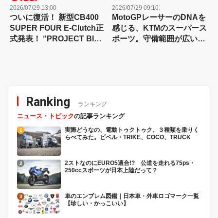
2026/07/29 13:00
2026/07/29 09:10
ついに復活！ 新型CB400
MotoGPレーサーのDNAを
SUPER FOUR E-Clutch正
感じる、KTMのスーパース
式発表！ “PROJECT BIG-
ポーツ。守備範囲が広い史
1″の伝説が帰ってきた
上最高のパラレルツイン
「KTM 990RC R 試乗記」
Ranking
ランキング
ニュース・トピック
の記事ランキング
実際どうなの、電動トゥクトゥク。３種類を乗りく
らべてみた。ビベル・TRIKE、COCO、TRUCK
2ストなのにEURO5適合!? 公道を走れる75ps・
250ccスポーツが日本上陸だって？
車のエンブレム図鑑｜日本車・外車ロゴマーク一覧
【珍しい・かっこいい】