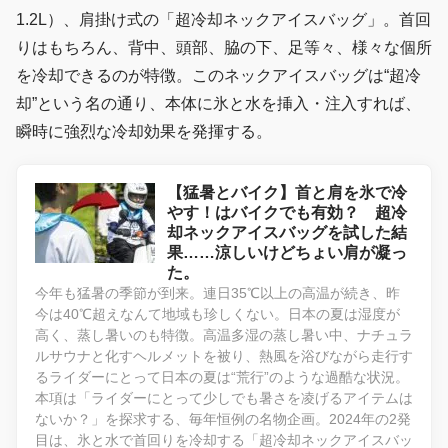
1.2L）、肩掛け式の「超冷却ネックアイスバッグ」。首回
りはもちろん、背中、頭部、脇の下、足等々、様々な個所
を冷却できるのが特徴。このネックアイスバッグは“超冷
却”という名の通り、本体に氷と水を挿入・注入すれば、
瞬時に強烈な冷却効果を発揮する。
【猛暑とバイク】首と肩を氷で冷
やす！はバイクでも有効？ 超冷
却ネックアイスバッグを試した結
果……涼しいけどちょい肩が凝っ
た。
今年も猛暑の季節が到来。連日35℃以上の高温が続き、昨
今は40℃超えなんて地域も珍しくない。日本の夏は湿度が
高く、蒸し暑いのも特徴。高温多湿の蒸し暑い中、ナチュラ
ルサウナと化すヘルメットを被り、熱風を浴びながら走行す
るライダーにとって日本の夏は“荒行”のような過酷な状況。
本項は「ライダーにとって少しでも暑さを凌げるアイテムは
ないか？」を探求する、毎年恒例の名物企画。2024年の2発
目は、氷と水で首回りを冷却する「超冷却ネックアイスバッ