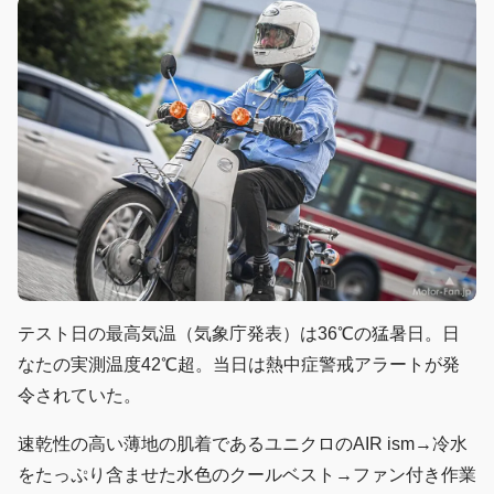
テスト日の最高気温（気象庁発表）は36℃の猛暑日。日
なたの実測温度42℃超。当日は熱中症警戒アラートが発
令されていた。
速乾性の高い薄地の肌着であるユニクロのAIR ism→冷水
をたっぷり含ませた水色のクールベスト→ファン付き作業