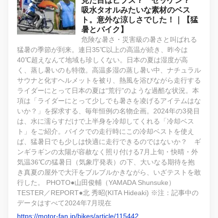
見た目はビブス？ ゼッケン？
吸水タオルみたいな素材のベス
ト。意外な涼しさでした！｜【猛
暑とバイク】
危険な暑さ・災害級の暑さと叫ばれる
猛暑の季節が到来。連日35℃以上の高温が続き、昨今は
40℃超えなんて地域も珍しくない。日本の夏は湿度が高
く、蒸し暑いのも特徴。高温多湿の蒸し暑い中、ナチュラル
サウナと化すヘルメットを被り、熱風を浴びながら走行する
ライダーにとって日本の夏は“荒行”のような過酷な状況。本
項は「ライダーにとって少しでも暑さを凌げるアイテムはな
いか？」を探求する、毎年恒例の名物企画。2024年の3発目
は、水に濡らすだけで上半身を冷却してくれる「冷却ベス
ト」をご紹介。バイクでの走行時にこの冷却ベストを使え
ば、猛暑日でも少しは快適に走行できるのではないか？ ギ
ンギラギンの太陽が容赦なく照り付ける7月上旬・快晴・外
気温36℃の猛暑日（気象庁発表）の下、大いなる期待を抱
き真夏の屋外で大汗をブルブルかきながら、いざテストを敢
行した。 PHOTO●山田俊輔（YAMADA Shunsuke）
TESTER／REPORT●北 秀昭(KITA Hideaki) ※注：記事中の
データはすべて2024年7月現在
https://motor-fan.jp/bikes/article/115442