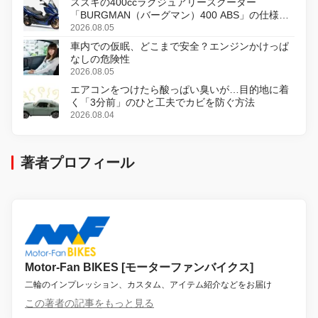
スズキの400ccラグジュアリースクーター
「BURGMAN（バーグマン）400 ABS」の仕様を
変更し、8月18日に発売
2026.08.05
車内での仮眠、どこまで安全？エンジンかけっぱ
なしの危険性
2026.08.05
エアコンをつけたら酸っぱい臭いが…目的地に着
く「3分前」のひと工夫でカビを防ぐ方法
2026.08.04
著者プロフィール
Motor-Fan BIKES [モーターファンバイクス]
二輪のインプレッション、カスタム、アイテム紹介などをお届け
この著者の記事をもっと見る