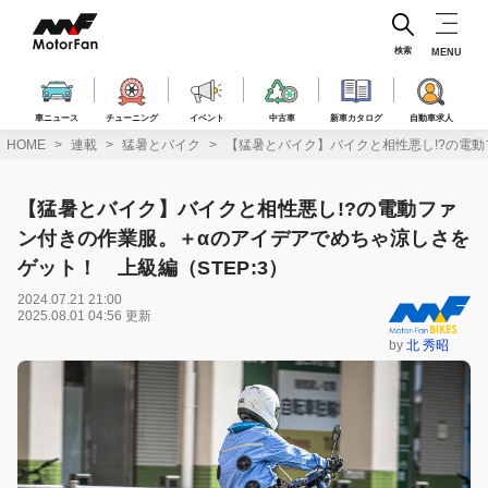
コ
ン
テ
検索
MENU
ン
ツ
へ
車ニュース
チューニング
イベント
中古車
新車カタログ
自動車求人
ス
HOME
連載
猛暑とバイク
【猛暑とバイク】バイクと相性悪し!?の電動
キ
ッ
プ
【猛暑とバイク】バイクと相性悪し!?の電動ファ
ン付きの作業服。＋αのアイデアでめちゃ涼しさを
ゲット！ 上級編（STEP:3）
2024.07.21 21:00
2025.08.01 04:56 更新
by
北 秀昭