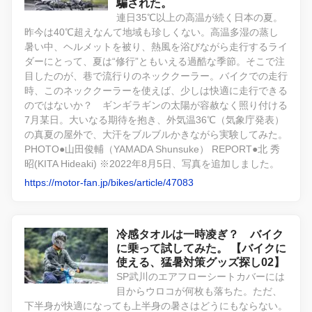
騙された。
連日35℃以上の高温が続く日本の夏。
昨今は40℃超えなんて地域も珍しくない。高温多湿の蒸し
暑い中、ヘルメットを被り、熱風を浴びながら走行するライ
ダーにとって、夏は“修行”ともいえる過酷な季節。そこで注
目したのが、巷で流行りのネッククーラー。バイクでの走行
時、このネッククーラーを使えば、少しは快適に走行できる
のではないか？ ギンギラギンの太陽が容赦なく照り付ける
7月某日。大いなる期待を抱き、外気温36℃（気象庁発表）
の真夏の屋外で、大汗をブルブルかきながら実験してみた。
PHOTO●山田俊輔（YAMADA Shunsuke） REPORT●北 秀
昭(KITA Hideaki) ※2022年8月5日、写真を追加しました。
https://motor-fan.jp/bikes/article/47083
冷感タオルは一時凌ぎ？ バイク
に乗って試してみた。 【バイクに
使える、猛暑対策グッズ探し02】
SP武川のエアフローシートカバーには
目からウロコが何枚も落ちた。ただ、
下半身が快適になっても上半身の暑さはどうにもならない。