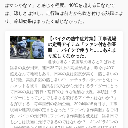
はマシかな？」と感じる程度。40℃を超える日なたで
は、涼しさは無し。走行時は前方から吹き付ける熱風によ
り、冷却効果はまったく感じなかった。
【バイクの熱中症対策】工事現場
の定番アイテム「ファン付き作業
服」、バイクで使うと……あんま
り涼しくなかった。
危険な暑さ・災害級の暑さと叫ばれる
猛暑の夏が到来。連日35℃以上の高温が続き、昨今は40℃
超えなんて地域もあり。日本の夏は湿度が高く、蒸し暑いの
も特徴。高温多湿の蒸し暑い中、ナチュラルサウナと化すヘ
ルメットを被り、熱風を浴びながら走行するライダーにとっ
て日本の夏は“苦行・荒行”のような過酷な状況。本項は「ラ
イダーにとって少しでも暑さを凌げるアイテムはないか？」
を探求する、毎年恒例の名物企画。2024年の5発目は、工事
現場や建築現場の定番となった「ファン付き作業服」をご紹
介。バイクの走行時にファン付き作業服を使えば、猛暑日で
も少しは快適に走行できるのではないか？ ギンギラギンの
太陽が容赦なく照り付ける7月上旬・快晴・外気温36℃の猛