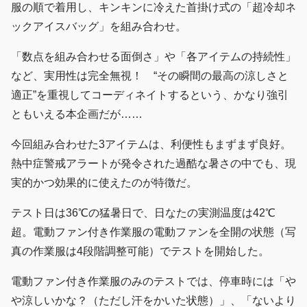
服の順で着用し、キンキンに冷えた首掛け式の「超冷却ネ
ックアイスバッグ」を組み合わせ。
「数点を組み合わせる面倒さ」や「各アイテムの持続性」
など、実用性は完全無視！ “その瞬間の最高の涼しさと
適正”を重視してコーディネイトするという、かなり強引
ともいえる本企画だが……
今回組み合わせた3アイテムは、利便性もまずまず良好。
熱中症警戒アラートが発令された過酷な暑さの中でも、現
実的かつ効果的に使えたのが特徴だ。
テスト日は36℃の猛暑日で、日なたの実測温度は42℃
超。電動ファン付き作業服の電動ファンを全開の状態（写
真の作業服は4段階調整可能）でテストを開始した。
電動ファン付き作業服のみのテストでは、停車時には「や
や涼しいかな？（ただし汗をかいた状態）」、「ないより