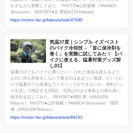
かきながら実験してみた。 PHOTO●山田俊輔（YAMADA
Shunsuke） REPORT●北 秀昭(KITA Hideaki)
https://motor-fan.jp/bikes/article/47595
気温37度｜シンプル イズ ベスト
のバイク冷却技→「首に保冷剤を
巻く」を実際に試してみた！ 【バ
イクに使える、猛暑対策グッズ探
し03】
猛暑の日でもバイクに乗りたい！ けれど体温を超えるよう
な日に何も対策をしないで乗るのはあまりに無謀。というわ
けで猛暑日でも快適なライディングができないか、便利グッ
ズを試して検証する3回目。今回はやはり本命との誉れ高い
保冷剤を試してみた。 REPORT●増田 満（MASUDA
Mitsuru） PHOTO●山田俊輔（YAMADA Shunsuke)、増田
満（MASUDA Mitsuru）
https://motor-fan.jp/bikes/article/84233