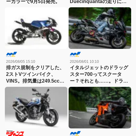
ーカラーで9月5日発売。
Duecinquantaの走りに大
感動
2026/08/05 15:10
2026/08/01 10:10
排ガス規制をクリアした、
イタルジェットのドラッグ
2ストVツインバイク、
スター700ってスクータ
VINS。排気量は249.5cc、
ー？それとも……。ドラッ
83HPを絞り出す。そのエ
グスター700ツイン・リミ
ンジンの技術とは
テッドエディション試乗記