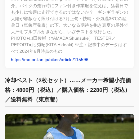
介。バイクの走行時にファン付き作業服を使えば、猛暑日で
も少しは快適に走行できるのではないか？ ギンギラギンの
太陽が容赦なく照り付ける7月上旬・快晴・外気温36℃の猛
暑日（気象庁発表）の下、大いなる期待を抱き真夏の屋外で
大汗をブルブルかきながら、いざテストを敢行した。
PHOTO●山田俊輔（YAMADA Shunsuke） TESTER／
REPORT●北 秀昭(KITA Hideaki) ※注：記事中のデータはす
べて2024年6月時点のもの
https://motor-fan.jp/bikes/article/115596
冷却ベスト（2枚セット）……メーカー希望小売価
格：4800円（税込）／購入価格：2280円（税込）
／送料無料（東京都）