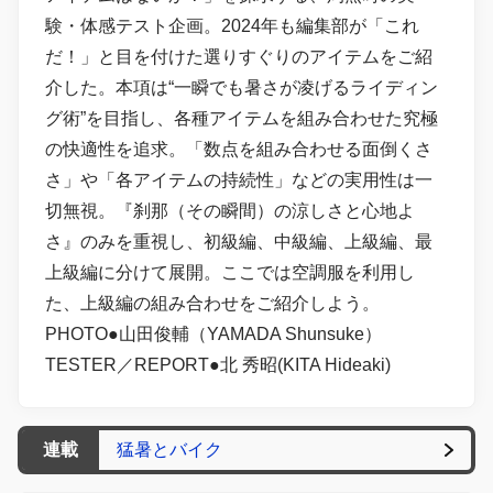
験・体感テスト企画。2024年も編集部が「これ
だ！」と目を付けた選りすぐりのアイテムをご紹
介した。本項は“一瞬でも暑さが凌げるライディン
グ術”を目指し、各種アイテムを組み合わせた究極
の快適性を追求。「数点を組み合わせる面倒くさ
さ」や「各アイテムの持続性」などの実用性は一
切無視。『刹那（その瞬間）の涼しさと心地よ
さ』のみを重視し、初級編、中級編、上級編、最
上級編に分けて展開。ここでは空調服を利用し
た、上級編の組み合わせをご紹介しよう。
PHOTO●山田俊輔（YAMADA Shunsuke）
TESTER／REPORT●北 秀昭(KITA Hideaki)
連載
猛暑とバイク