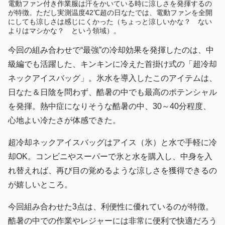
電動ファン付き作業服は汗をかいている時に涼しさを発揮するの
が特徴。ただし実測温度42℃超の日なたでは、電動ファンを全開
にしても涼しさは感じにくかった（ちょっと涼しいかな？ ない
よりはマシかな？ という領域）。
今回の組み合わせで“最強”の冷却効果を発揮したのは、中
級編でも活躍した、キンキンに冷えた首掛け式の「超冷却
ネックアイスバッグ」。氷水を導入したこのアイテムは、
日なた＆日陰を問わず、酷暑の中でも最高のポテンシャル
を発揮。熱中症になりそうな酷暑の中、30～40分程度、
心地よい冷たさが体感できた。
超冷却ネックアイスバッグはアイス（氷）と水で手軽に冷
却OK。コンビニやスーパーで氷と水を購入し、中身を入
れ替えれば、再び目の覚めるような涼しさを獲得できるの
が嬉しいところ。
今回組み合わせた3点は、利便性に優れているのが特徴。
酷暑の中での作業やレジャーには非常に便利で快適だろう