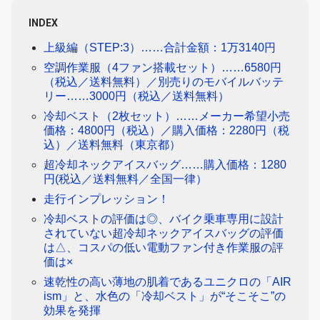
INDEX
上級編（STEP:3）……合計金額：1万3140円
空調作業服（4ファン搭載セット）……6580円
（税込／送料無料）／別売りのモバイルバッテ
リー……3000円（税込／送料無料）
冷却ベスト（2枚セット）……メーカー希望小売
価格：4800円（税込）／購入価格：2280円（税
込）／送料無料（東京都）
超冷却ネックアイスバッグ……購入価格：1280
円(税込／送料無料／全国一律）
走行インプレッション！
冷却ベストの評価は◎、バイク乗車専用に設計
されていない超冷却ネックアイスバッグの評価
は△、コスパの低い電動ファン付き作業服の評
価は×
速乾性の高い薄地の肌着であるユニクロの「AIR
ism」と、水色の「冷却ベスト」が“そこそこ”の
効果を発揮