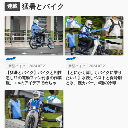
猛暑とバイク
連載
新型バイク
2024.07.21
新型バイク
2024.07.21
【とにかく涼しくバイクに乗り
【猛暑とバイク】バイクと相性
たい！】水浸しベストと保冷剤
悪し!?の電動ファン付きの作業
と氷、腕カバー。4種の冷却ア
服。＋αのアイデアでめちゃ涼
イテムを導入してみた、中級編
しさをゲット！ 上級編
（STEP:2）
（STEP:3）