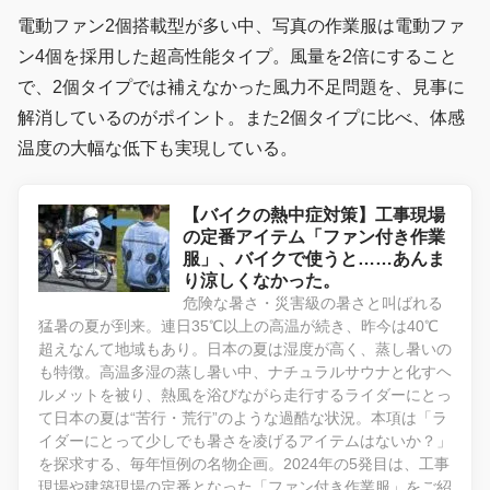
電動ファン2個搭載型が多い中、写真の作業服は電動ファ
ン4個を採用した超高性能タイプ。風量を2倍にすること
で、2個タイプでは補えなかった風力不足問題を、見事に
解消しているのがポイント。また2個タイプに比べ、体感
温度の大幅な低下も実現している。
【バイクの熱中症対策】工事現場
の定番アイテム「ファン付き作業
服」、バイクで使うと……あんま
り涼しくなかった。
危険な暑さ・災害級の暑さと叫ばれる
猛暑の夏が到来。連日35℃以上の高温が続き、昨今は40℃
超えなんて地域もあり。日本の夏は湿度が高く、蒸し暑いの
も特徴。高温多湿の蒸し暑い中、ナチュラルサウナと化すヘ
ルメットを被り、熱風を浴びながら走行するライダーにとっ
て日本の夏は“苦行・荒行”のような過酷な状況。本項は「ラ
イダーにとって少しでも暑さを凌げるアイテムはないか？」
を探求する、毎年恒例の名物企画。2024年の5発目は、工事
現場や建築現場の定番となった「ファン付き作業服」をご紹