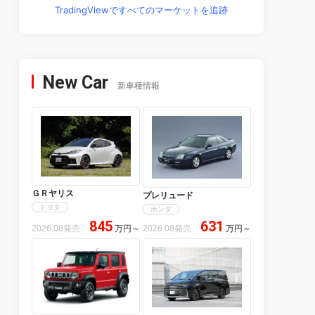
TradingViewですべてのマーケットを追跡
New Car
新車種情報
ＧＲヤリス
プレリュード
トヨタ
ホンダ
845
631
2026.08発売
万円
～
2026.08発売
万円
～