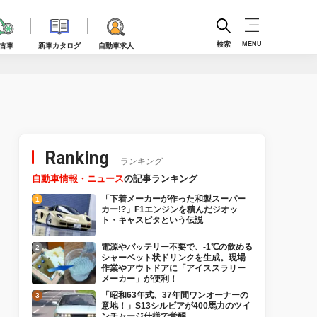
検索
MENU
古車
新車カタログ
自動車求人
Ranking
ランキング
自動車情報・ニュース
の記事ランキング
「下着メーカーが作った和製スーパー
カー!?」F1エンジンを積んだジオッ
ト・キャスピタという伝説
電源やバッテリー不要で、-1℃の飲める
シャーベット状ドリンクを生成。現場
作業やアウトドアに「アイススラリー
メーカー」が便利！
「昭和63年式、37年間ワンオーナーの
意地！」S13シルビアが400馬力のツイ
ンチャージ仕様で覚醒