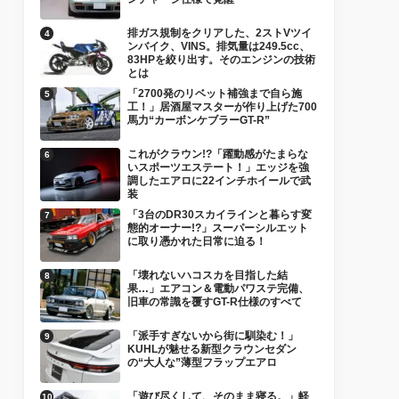
排ガス規制をクリアした、2ストVツイ
ンバイク、VINS。排気量は249.5cc、
83HPを絞り出す。そのエンジンの技術
とは
「2700発のリベット補強まで自ら施
工！」居酒屋マスターが作り上げた700
馬力“カーボンケブラーGT-R”
これがクラウン!?「躍動感がたまらな
いスポーツエステート！」エッジを強
調したエアロに22インチホイールで武
装
「3台のDR30スカイラインと暮らす変
態的オーナー!?」スーパーシルエット
に取り憑かれた日常に迫る！
「壊れないハコスカを目指した結
果…」エアコン＆電動パワステ完備、
旧車の常識を覆すGT-R仕様のすべて
「派手すぎないから街に馴染む！」
KUHLが魅せる新型クラウンセダン
の“大人な”薄型フラップエアロ
「遊び尽くして、そのまま寝る。」軽