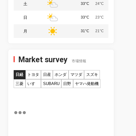
土
33°C
24°C
日
33°C
23°C
月
31°C
21°C
Market survey
市場情報
日経
トヨタ
日産
ホンダ
マツダ
スズキ
三菱
いすゞ
SUBARU
日野
ヤマハ発動機