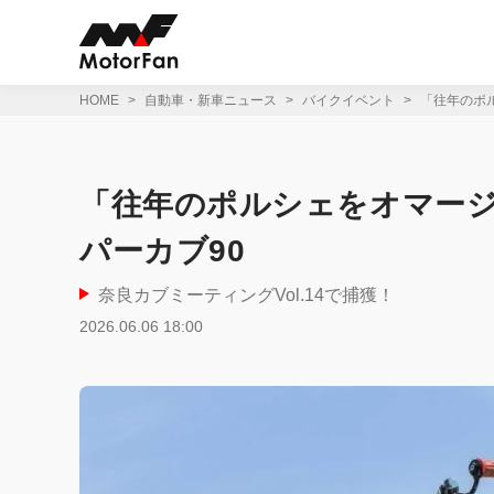
コ
ン
テ
ン
ツ
HOME
自動車・新車ニュース
バイクイベント
「往年のポ
へ
ス
キ
ッ
「往年のポルシェをオマー
プ
パーカブ90
奈良カブミーティングVol.14で捕獲！
2026.06.06 18:00