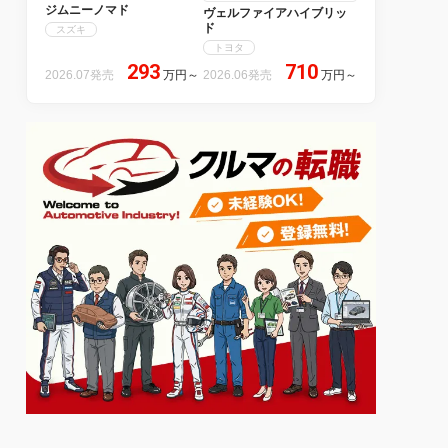
ジムニーノマド
ヴェルファイアハイブリッ
ド
スズキ
トヨタ
293
710
2026.07発売
万円
～
2026.06発売
万円
～