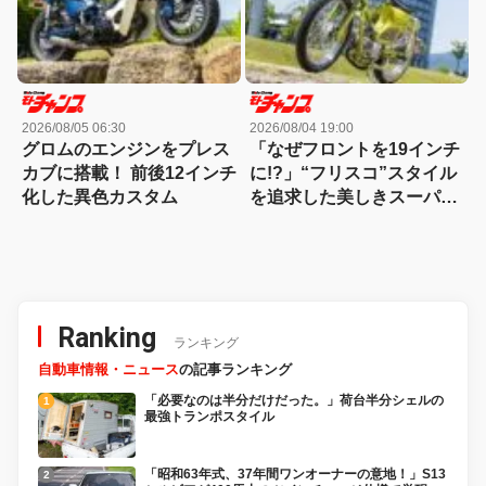
2026/08/05 06:30
2026/08/04 19:00
グロムのエンジンをプレス
「なぜフロントを19インチ
カブに搭載！ 前後12インチ
に!?」“フリスコ”スタイル
化した異色カスタム
を追求した美しきスーパー
カブ70
Ranking
ランキング
自動車情報・ニュース
の記事ランキング
「必要なのは半分だけだった。」荷台半分シェルの
最強トランポスタイル
「昭和63年式、37年間ワンオーナーの意地！」S13