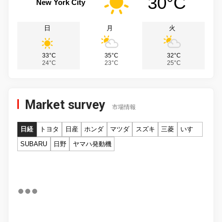
30°C
New York City
日
月
火
33°C
35°C
32°C
24°C
23°C
25°C
Market survey
市場情報
日経
トヨタ
日産
ホンダ
マツダ
スズキ
三菱
いすゞ
SUBARU
日野
ヤマハ発動機