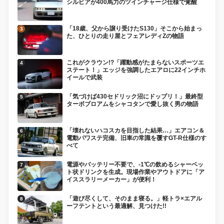
シルビアが400馬力のツインチャージ仕様で覚醒
「18歳、父から譲り受けたS130」そこから始まっ
た、ひとりの走り屋とフェアレディZの物語
これがクラウン!?「躍動感がたまらないスポーツエ
ステート！」エッジを強調したエアロに22インチホ
イールで武装
「気づけば430セドリック沼にドップリ！」最終型
ターボブロアムをシャコタンで愛し抜く男の物語
「壊れないハコスカを目指した結果…」エアコン＆
電動パワステ完備、旧車の常識を覆すGT-R仕様のす
べて
電源やバッテリー不要で、-1℃の飲めるシャーベッ
ト状ドリンクを生成。現場作業やアウトドアに「ア
イススラリーメーカー」が便利！
「遊び尽くして、そのまま寝る。」軽トラ×エアル
ーフテントという最適解、見つけた!!