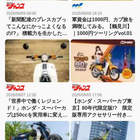
2026/08/09 08:00
2026/08/08 18:10
「新聞配達のプレスカブっ
軍資金は1000円、カブ旅を
てこんなにかっこよくなる
満喫してみる。【鶴見川】
の!?」 積載力を生かした英
｜1000円ツーリングvol.01
国クラシックスタイル
2026/08/07 12:00
2026/08/05 17:06
「世界中で働くレジェン
【ホンダ・スーパーカブ東
ド！」ホンダ・スーパーカ
京】80年代限定版!? 限定
ブは50ccを実用車に変えた
版専用アクセサリー付きで
【ミニバイク名車】
500台がタイで限定発売さ
れる！