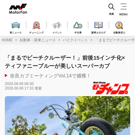
コ
ン
テ
検索
MENU
ン
ツ
へ
車ニュース
チューニング
イベント
中古車
新車カタログ
自動車求人
ス
HOME
自動車・新車ニュース
バイクイベント
「まるでビーチクルーザ
キ
ッ
プ
「まるでビーチクルーザー！」前後15インチ化×
ティファニーブルーが美しいスーパーカブ
奈良カブミーティングVol.14で捕獲！
2026.06.06 06:30
2026.06.06 17:33 更新