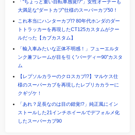
「“ちょっと重い自転車感覚!?”」女性オーナーも
大満足な“ダートカブ”仕様のスーパーカブ50！
これ本当にハンターカブ!? 80年代ホンダのダー
トトラッカーを再現したCT125カスタムがクー
ルだった【カブカスタム】
「輸入車みたいな正体不明感！」フューエルタ
ンク兼フレームが目を引く“バーディー90”カスタ
ム
【レプソルカラーのクロスカブ!?】マルケス仕
様のスーパーカブを再現したレプリカカラーに
クギヅケ！
「あれ？足長なのは目の錯覚!?」純正風にイン
ストールした21インチホイールでデフォルメ化
したスーパーカブ90