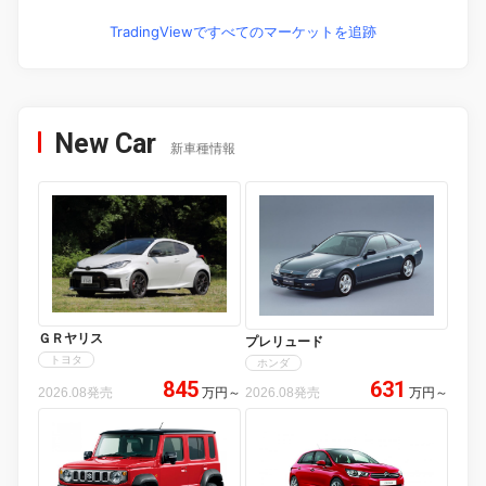
TradingViewですべてのマーケットを追跡
New Car
新車種情報
ＧＲヤリス
プレリュード
トヨタ
ホンダ
845
631
2026.08発売
万円
～
2026.08発売
万円
～