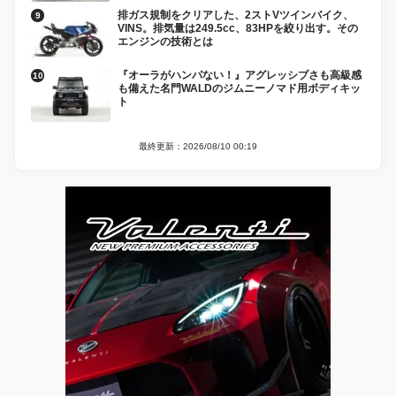
排ガス規制をクリアした、2ストVツインバイク、
VINS。排気量は249.5cc、83HPを絞り出す。その
エンジンの技術とは
『オーラがハンパない！』アグレッシブさも高級感
も備えた名門WALDのジムニーノマド用ボディキッ
ト
最終更新：2026/08/10 00:19