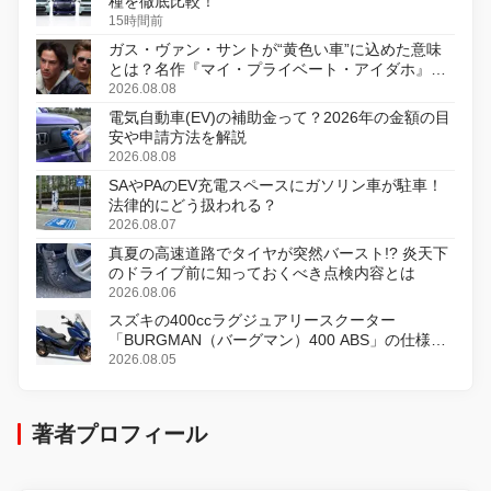
種を徹底比較！
15時間前
ガス・ヴァン・サントが“黄色い車”に込めた意味
とは？名作『マイ・プライベート・アイダホ』が
初のデジタルリマスター版で復活
2026.08.08
電気自動車(EV)の補助金って？2026年の金額の目
安や申請方法を解説
2026.08.08
SAやPAのEV充電スペースにガソリン車が駐車！
法律的にどう扱われる？
2026.08.07
真夏の高速道路でタイヤが突然バースト!? 炎天下
のドライブ前に知っておくべき点検内容とは
2026.08.06
スズキの400ccラグジュアリースクーター
「BURGMAN（バーグマン）400 ABS」の仕様を
変更し、8月18日に発売
2026.08.05
著者プロフィール