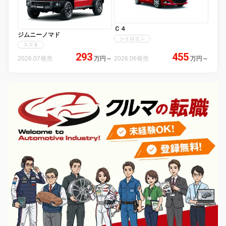
Ｃ４
ジムニーノマド
シトロエン
スズキ
293
455
2026.07発売
万円
～
2026.06発売
万円
～