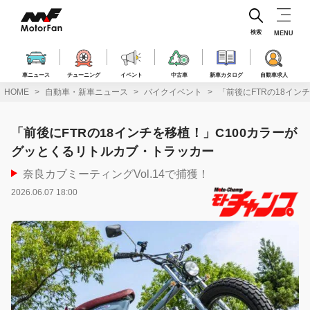
コ
ン
テ
検索
MENU
ン
ツ
へ
車ニュース
チューニング
イベント
中古車
新車カタログ
自動車求人
ス
HOME
自動車・新車ニュース
バイクイベント
「前後にFTRの18イン
キ
ッ
プ
「前後にFTRの18インチを移植！」C100カラーが
グッとくるリトルカブ・トラッカー
奈良カブミーティングVol.14で捕獲！
2026.06.07 18:00