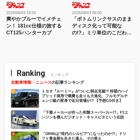
2026/08/03 18:00
2026/08/03 08:00
爽やかブルーでイメチェ
「ボトムリンクサスのまま
ン！ 181cc仕様の旅する
ディスク化って可能な
CT125ハンターカブ
の!?」ミリ単位のこだわり
が生んだ、ワンオフ満載
の“メカフェチ”スーパーカ
ブ
Ranking
ランキング
自動車情報・ニュース
の記事ランキング
トヨタ『ルーミー』がついに弱点克服!? 待望のハイ
ブリッド採用で燃費も走りも大進化、フルモデルチ
ェンジ級の変身で近日登場か!? 【予想CG付き】
「下着メーカーが作った和製スーパーカー!?」F1エ
ンジンを積んだジオット・キャスピタという伝説
「GR86は“現代のシルビア”になったのか!?」ドリ
フト黄金期を生きた達人、その答え