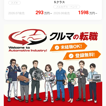
Ｓクラス
スズキ
メルセデス・ベンツ
293
1598
2026.07発売
万円
～
2026.06発売
万円
～