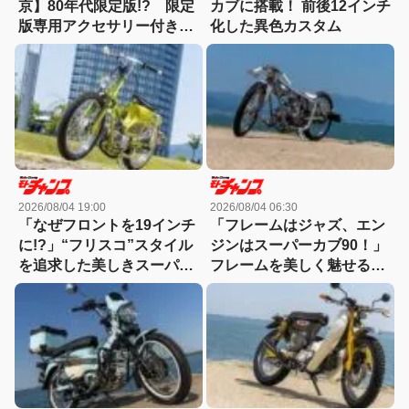
京】80年代限定版!? 限定
カブに搭載！ 前後12インチ
版専用アクセサリー付きで
化した異色カスタム
500台がタイで限定発売さ
れる！
2026/08/04 19:00
2026/08/04 06:30
「なぜフロントを19インチ
「フレームはジャズ、エン
に!?」“フリスコ”スタイル
ジンはスーパーカブ90！」
を追求した美しきスーパー
フレームを美しく魅せるメ
カブ70
タルワークでショーアッ
プ！