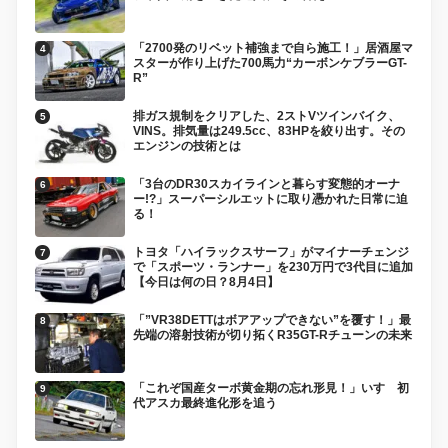
「2700発のリベット補強まで自ら施工！」居酒屋マ
スターが作り上げた700馬力“カーボンケブラーGT-
R”
排ガス規制をクリアした、2ストVツインバイク、
VINS。排気量は249.5cc、83HPを絞り出す。その
エンジンの技術とは
「3台のDR30スカイラインと暮らす変態的オーナ
ー!?」スーパーシルエットに取り憑かれた日常に迫
る！
トヨタ「ハイラックスサーフ」がマイナーチェンジ
で「スポーツ・ランナー」を230万円で3代目に追加
【今日は何の日？8月4日】
「”VR38DETTはボアアップできない”を覆す！」最
先端の溶射技術が切り拓くR35GT-Rチューンの未来
「これぞ国産ターボ黄金期の忘れ形見！」いすゞ初
代アスカ最終進化形を追う