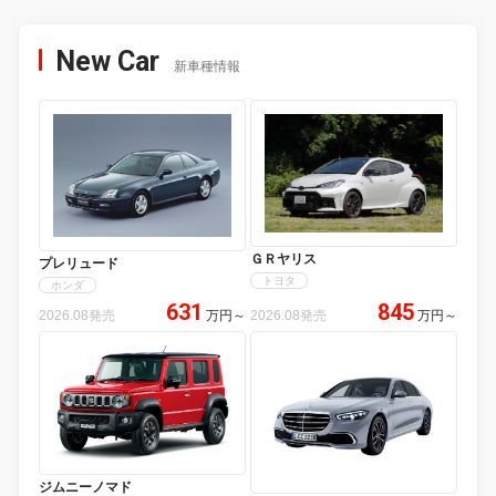
New Car
新車種情報
ＧＲヤリス
プレリュード
トヨタ
ホンダ
631
845
2026.08発売
万円
～
2026.08発売
万円
～
ジムニーノマド