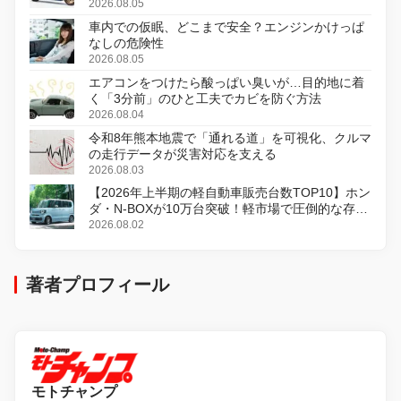
変更し、8月18日に発売
2026.08.05
車内での仮眠、どこまで安全？エンジンかけっぱ
なしの危険性
2026.08.05
エアコンをつけたら酸っぱい臭いが…目的地に着
く「3分前」のひと工夫でカビを防ぐ方法
2026.08.04
令和8年熊本地震で「通れる道」を可視化、クルマ
の走行データが災害対応を支える
2026.08.03
【2026年上半期の軽自動車販売台数TOP10】ホン
ダ・N-BOXが10万台突破！軽市場で圧倒的な存在
感
2026.08.02
著者プロフィール
モトチャンプ