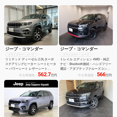
ジープ・コマンダー
ジープ・コマンダー
クライスラー・ジープ
クライスラー・ジープ
リミテッド ディーゼル 2.0Lターボ
トレイル エディション 4WD・純正
ステアリングヒーター シートヒータ
ナビ・Bluetooth接続・ハンズフリー
ー パワーシート レザーシート
通話・アダプティブクルーズコント
562.7
566
Applecarplay Androidauto 360度カ
ロール・純正アルミホイール
中古車価格：
万円
中古車価格：
万円
メラ 3列シート