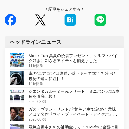
\
記事をシェアする
/
ヘッドラインニュース
Motor-Fan 真夏の読者プレゼント。クルマ・バイ
ク好きに刺さるアイテムを揃えました！
11時間前
車の“エアコン”は燃費が落ちるって本当？ 冷房と
暖房の違いに注目！
14時間前
シエンタvsルーミーvsフリード｜ミニバン人気3車
種を徹底比較！
2026.08.09
ガス・ヴァン・サントが“黄色い車”に込めた意味
とは？名作『マイ・プライベート・アイダホ』が
初のデジタルリマスター版で復活
2026.08.08
電気自動車(EV)の補助金って？2026年の金額の目