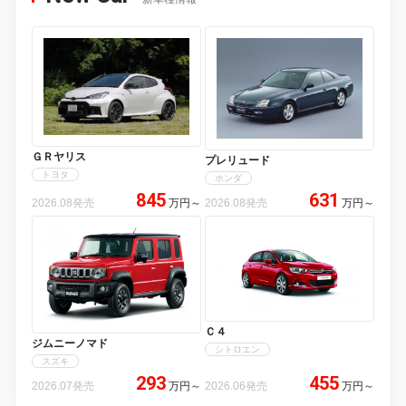
ＧＲヤリス
プレリュード
トヨタ
ホンダ
845
631
2026.08発売
万円
～
2026.08発売
万円
～
Ｃ４
ジムニーノマド
シトロエン
スズキ
293
455
2026.07発売
万円
～
2026.06発売
万円
～