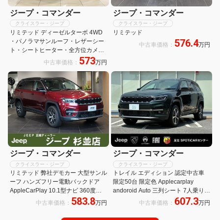
ジープ・コマンダー
ジープ・コマンダー
クライスラー・ジープ
クライスラー・ジープ
リミテッド ディーゼルターボ 4WD
リミテッド
576.4
・パノラマサンルーフ・レザーシー
中古車価格：
万円
ト・シートヒーター・全方位カメ
573
ラ・LEDヘッドライト・オートテー
中古車価格：
万円
ルゲート・新車保証継承
ジープ・コマンダー
ジープ・コマンダー
クライスラー・ジープ
クライスラー・ジープ
リミテッド 弊社デモカー 大型サンル
トレイル エディション 認定中古車
ーフ ハンズフリー電動バックドア
限定50台 限定色 Applecarplay
AppleCarPlay 10.1型ナビ 360度モ
andoroid Auto 三列シート 7人乗り
583.8
607.3
ニター アダプティブクルーズコント
ブラインドスポットモニター 電動パ
中古車価格：
万円
中古車価格：
万円
ロール ブレーキホールド LEDライト
ワーシート シートメモリー 4WD
ETC2.0