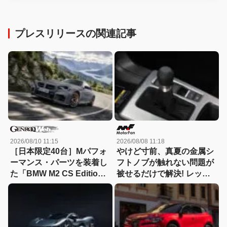
プレスリリースの関連記事
2026/08/10 11:15
2026/08/08 11:18
［日本限定40台］Mパフォ
やけど寸前、真夏の金属シ
ーマンス・パーツを装着し
フトノブが触れない問題が
た「BMW M2 CS Edition
被せるだけで解決! レッツ
EDGE」が登場
ォのシリコンカバーが夏も
冬も快適すぎる! 【CAR
MONO図鑑】