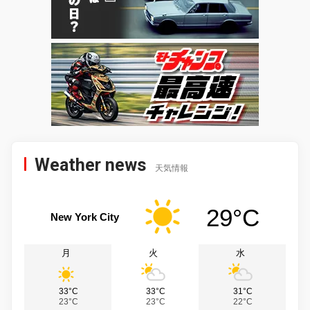
Weather news
天気情報
29°C
New York City
月
火
水
33°C
33°C
31°C
23°C
23°C
22°C