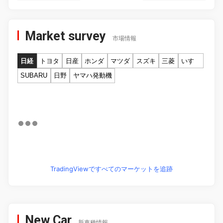
Market survey
市場情報
日経
トヨタ
日産
ホンダ
マツダ
スズキ
三菱
いすゞ
SUBARU
日野
ヤマハ発動機
TradingViewですべてのマーケットを追跡
New Car
新車種情報