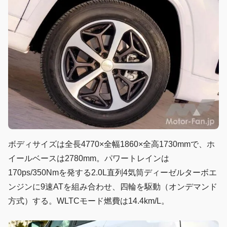
ボディサイズは全長4770×全幅1860×全高1730mmで、ホ
イールベースは2780mm。パワートレインは
170ps/350Nmを発する2.0L直列4気筒ディーゼルターボエ
ンジンに9速ATを組み合わせ、四輪を駆動（オンデマンド
方式）する。WLTCモード燃費は14.4km/L。