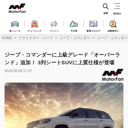
コ
ン
テ
検索
MENU
ン
ツ
へ
車ニュース
チューニング
イベント
中古車
新車カタログ
自動車求人
ス
HOME
クライスラー・ジープ
ジープ・コマンダー
ジープ・コマンダー
キ
ッ
プ
ジープ・コマンダーに上級グレード「オーバーラ
ンド」追加！ 3列シートSUVに上質仕様が登場
2026.06.09 17:47