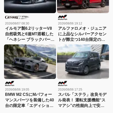
2026/08/07 08:30
2026/08/06 19:12
イルモア製6.2リッターV8
アルファロメオ・ジュニア
自然吸気と6速MT搭載した
に上品なシルバーアクセン
「ヘネシー ブラックバー
トが際立つ140台限定の
ド」がデビュー【動画】
「スポルト スペチアーレ」
が登場！
2026/08/06 19:05
2026/08/06 17:25
BMW M2 CSにMパフォー
スバル「ステラ」改良モデ
マンスパーツを装備した40
ル発表！ 運転支援機能“ス
台の限定車「エディショ
マアシ”の性能向上で安心
ン・エッジ」が登場！
感さらにアップ