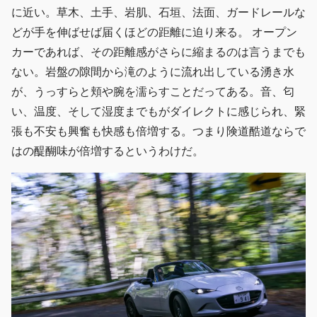
に近い。草木、土手、岩肌、石垣、法面、ガードレールな
どが手を伸ばせば届くほどの距離に迫り来る。 オープン
カーであれば、その距離感がさらに縮まるのは言うまでも
ない。岩盤の隙間から滝のように流れ出している湧き水
が、うっすらと頬や腕を濡らすことだってある。音、匂
い、温度、そして湿度までもがダイレクトに感じられ、緊
張も不安も興奮も快感も倍増する。つまり険道酷道ならで
はの醍醐味が倍増するというわけだ。