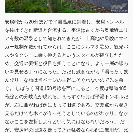
安房峠から20分ほどで平湯温泉に到着し、安房トンネル
を抜けてきた新道と合流する。平湯は古くから奥飛騨エリ
ア有数の温泉として知られてきたが、上高地や乗鞍にマイ
カー規制が敷かれてからは、ここにクルマを駐め、観光バ
スやタクシーに乗り換えるというスタイルが確立したた
め、交通の要衝と役目も担うことになり、より一層の賑わ
いを見せるようになった。ただし残念ながら「湯ったり飲
んびり」な旅は当ページの主旨にそぐわないので先を急
ぐ。 しばらく国道158号線を西に走ると、今度は県道485
号線との分岐点が現れる。まっすぐ行けば平湯トンネルだ
が、左に曲がれば例によって旧道である。交差点から覗き
見るだけでも木々がうっそうとしているのがわかり、なか
なかここを左折しようという気にはならないだろう。 だ
が、安房峠の旧道を走ってきた猛者なら心配ご無用だ。比