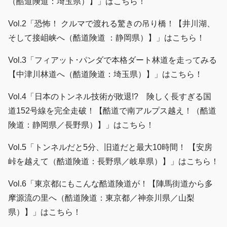
（酷道険道：埼玉県）】」はこちら！
Vol.2「恐怖！ クルマで渡れる驚きの吊り橋！【井川湖、
そして接岨峡へ（酷道険道 ：静岡県）】」はこちら！
Vol.3「フィアット･パンダで本格ダート林道を走ってみる
【中津川林道へ（酷道険道：埼玉県）】」はこちら！
Vol.4「日本のトンネル技術が敗退!? 険しく長すぎる国
道152号線を完全走破！【酷道で南アルプス越え！（酷道
険道：静岡県／長野県）】」はこちら！
Vol.5「トンネルだと5分、旧道だと最大10時間！ 【安房
峠を越えて（酷道険道：長野県／岐阜県）】」はこちら！
Vol.6「東京都にもこんな酷道険道が！【陣馬街道から多
摩源流の里へ（酷道険道：東京都／神奈川県／山梨
県）】」はこちら！