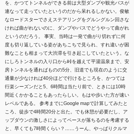
を、かつてトンネルができる前は大型ダンプや観光バスが
連なって走っていたというのだから呆れるしかない。俊敏
なロードスターでさえステアリングをグルングルン回さな
ければ曲がれないのに、ダンプやバスでどうやって曲がれ
というのだろう。 事実、当時は一発で曲がり切れずに何
度も切り返している姿があちこちで見られ、すれ違いが困
難なことも相まって大渋滞を引き起こしていたという。な
にしろトンネルの入り口から峠を越えて平湯温泉まで、安
房トンネルを通ればものの5分、旧道でも現在のように交
通量が少なければ40分ほどで行けるところを、かつては
行楽シーズンだと5、6時間は当たり前で、ときには10時
間近くかかることもあったらしい。もはや歩いた方が速い
レベルである。 参考までにGoogle mapで計算してみたと
ころ、徒歩で4時間20分と出た。でも休憩が必要だし、ア
ップダウンの激しさによってペースが落ちるのを考慮する
と、早くても7時間くらい？……うーん、やっぱりクルマ