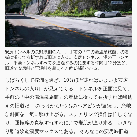
安房トンネルの長野県側の入口。手前の「中の湯温泉旅館」の看
板に沿って右折すれば旧道に入る。安房トンネル、湯の平トンネ
ル、平湯トンネルすべてを通過するのに要する時間は12分ほど。
旧道で安房峠と平湯峠を越えると約1時間かかる。
しばらくして梓湖を過ぎ、10分ほど走ればいよいよ安房
トンネルの入り口が見えてくる。トンネルを正面に見て、
手前の「中の湯温泉旅館」の看板に従って右折すれば峠越
えの旧道だ。 のっけから9つものヘアピンが連続し、急峻
な斜面を一気に駆け上がる。ステアリング操作は忙しくな
り、運転席の真横すれすれにまで岩肌が迫り来る。いきな
り酷道険道濃度マックスである。 そんなこの安房峠旧道