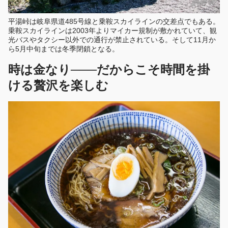
平湯峠は岐阜県道485号線と乗鞍スカイラインの交差点でもある。
乗鞍スカイラインは2003年よりマイカー規制が敷かれていて、観
光バスやタクシー以外での通行が禁止されている。そして11月か
ら5月中旬までは冬季閉鎖となる。
時は金なり───だからこそ時間を掛
ける贅沢を楽しむ