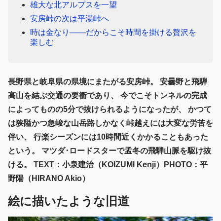
雄大な北アルプスを一望
安房峠の次は平湯峠へ
時は金なり───だからこそ時間を掛ける贅沢を
楽しむ
長野県と岐阜県の県境にまたがる安房峠。 安曇野と飛騨
高山を結ぶ交通の要衝であり、 今でこそトンネルの完成
によってものの5分で抜けられるようになったが、 かつて
は狭隘かつ急峻な山岳路しかなく峠越えには大変な労苦を
伴い、 行楽シーズンには10時間近くかかることもあった
という。 マツダ･ロードスターで孟冬の飛騨山脈を駆け抜
ける。 TEXT：小泉建治（KOIZUMI Kenji）PHOTO：平
野陽（HIRANO Akio）
絵に描いたような旧道