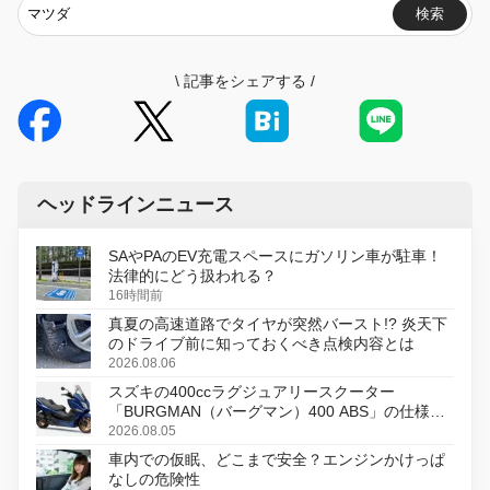
検索
\
記事をシェアする
/
ヘッドラインニュース
SAやPAのEV充電スペースにガソリン車が駐車！
法律的にどう扱われる？
16時間前
真夏の高速道路でタイヤが突然バースト!? 炎天下
のドライブ前に知っておくべき点検内容とは
2026.08.06
スズキの400ccラグジュアリースクーター
「BURGMAN（バーグマン）400 ABS」の仕様を
変更し、8月18日に発売
2026.08.05
車内での仮眠、どこまで安全？エンジンかけっぱ
なしの危険性