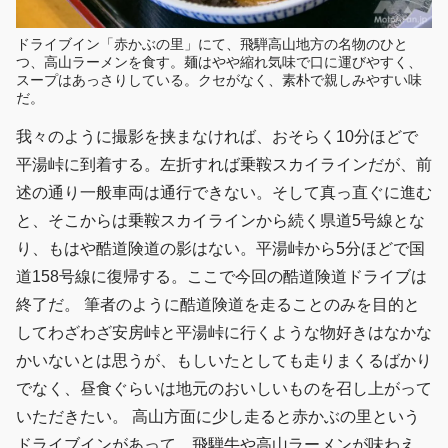
ドライブイン「赤かぶの里」にて、飛騨高山地方の名物のひと
つ、高山ラーメンを食す。麺はやや縮れ気味で口に運びやすく、
スープはあっさりしている。クセがなく、素朴で親しみやすい味
だ。
我々のように撮影を挟まなければ、おそらく10分ほどで
平湯峠に到着する。左折すれば乗鞍スカイラインだが、前
述の通り一般車両は通行できない。そして真っ直ぐに進む
と、そこからは乗鞍スカイラインから続く県道5号線とな
り、もはや酷道険道の影はない。平湯峠から5分ほどで国
道158号線に復帰する。ここで今回の酷道険道ドライブは
終了だ。 筆者のように酷道険道を走ることのみを目的と
してわざわざ安房峠と平湯峠に行くような物好きはなかな
かいないとは思うが、もしいたとしても走りまくるばかり
でなく、昼食ぐらいは地元のおいしいものを召し上がって
いただきたい。 高山方面に少し走ると赤かぶの里という
ドライブインがあって、飛騨牛や高山ラーメンが味わえ