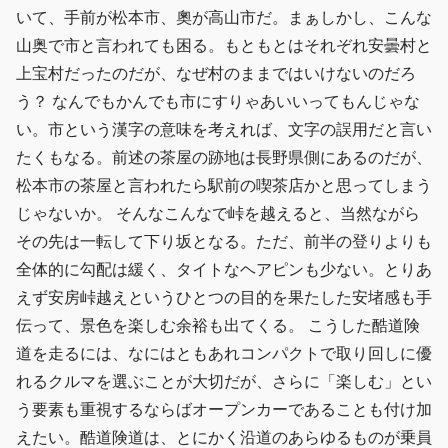
いて、手前が松本市、奧が高山市だ。まぁしかし、こんな
山奥で市と言われても困る。もともとはそれぞれ安曇村と
上宝村だったのだが、なぜ村のままではいけないのだろ
う？ なんでもかんでも市にすりゃあいいってもんじゃな
い。市という漢字の意味を考えれば、文字の誤用だと言い
たくもなる。前述の茶屋の跡地は長野県側にあるのだが、
松本市の茶屋と言われたら駅前の喫茶店かと思ってしまう
じゃないか。 そんなこんなで峠を越えると、当然ながら
その先は一転して下り坂となる。ただ、前半の登りよりも
全体的に勾配は緩く、タイトなヘアピンも少ない。とりあ
えず安房峠越えというひとつの目的を果たした安堵感も手
伝って、景色を楽しむ余裕も出てくる。 こうした酷道険
道を走るには、なにはともあれコンパクトで取り回しに優
れるクルマを選ぶことが大切だが、さらに「楽しむ」とい
う要素も重視するならばオープンカーであることも付け加
えたい。酷道険道は、とにかく沿道のあらゆるものが乗員