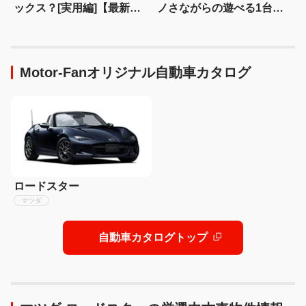
ックス？[実用編]【最新モ
ノさながらの遊べる1台、
デルコクピットドリル：
キャンピングカーの種類と
08】
特徴も解説!【トミカ × リア
ルカー オールカタログ】
Motor-Fanオリジナル自動車カタログ
ロードスター
マツダ
自動車カタログトップ