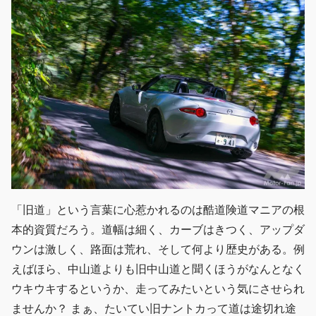
「旧道」という言葉に心惹かれるのは酷道険道マニアの根
本的資質だろう。道幅は細く、カーブはきつく、アップダ
ウンは激しく、路面は荒れ、そして何より歴史がある。例
えばほら、中山道よりも旧中山道と聞くほうがなんとなく
ウキウキするというか、走ってみたいという気にさせられ
ませんか？ まぁ、たいてい旧ナントカって道は途切れ途