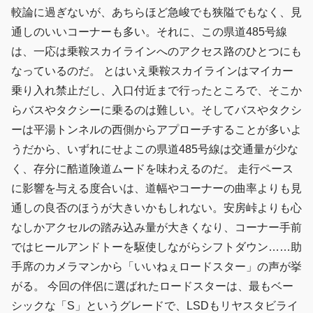
較論に過ぎないが、あちらほど急峻でも狭隘でもなく、見
通しのいいコーナーも多い。それに、この県道485号線
は、一応は乗鞍スカイラインへのアクセス路のひとつにも
なっているのだ。 とはいえ乗鞍スカイラインはマイカー
乗り入れ禁止だし、入口付近まで行ったところで、そこか
らバスやタクシーに乗るのは難しい。そしてバスやタクシ
ーは平湯トンネルの西側からアプローチすることが多いよ
うだから、いずれにせよこの県道485号線は交通量が少な
く、存分に酷道険道ムードを味わえるのだ。 走行ペース
に影響を与える度合いは、道幅やコーナーの曲率よりも見
通しの良否のほうが大きいかもしれない。安房峠よりも心
なしかアクセルの踏み込み量が大きくなり、コーナー手前
ではヒールアンドトーを駆使しながらシフトダウン……助
手席のカメラマンから「いいねぇロードスター」の声が挙
がる。 今回の伴侶に選ばれたロードスターは、最もベー
シックな「S」というグレードで、LSDもリヤスタビライ