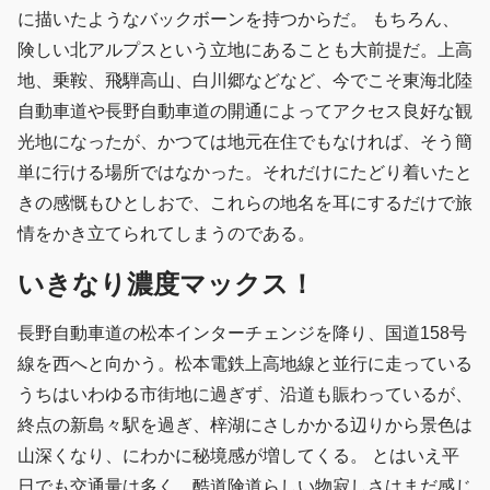
に描いたようなバックボーンを持つからだ。 もちろん、
険しい北アルプスという立地にあることも大前提だ。上高
地、乗鞍、飛騨高山、白川郷などなど、今でこそ東海北陸
自動車道や長野自動車道の開通によってアクセス良好な観
光地になったが、かつては地元在住でもなければ、そう簡
単に行ける場所ではなかった。それだけにたどり着いたと
きの感慨もひとしおで、これらの地名を耳にするだけで旅
情をかき立てられてしまうのである。
いきなり濃度マックス！
長野自動車道の松本インターチェンジを降り、国道158号
線を西へと向かう。松本電鉄上高地線と並行に走っている
うちはいわゆる市街地に過ぎず、沿道も賑わっているが、
終点の新島々駅を過ぎ、梓湖にさしかかる辺りから景色は
山深くなり、にわかに秘境感が増してくる。 とはいえ平
日でも交通量は多く、酷道険道らしい物寂しさはまだ感じ