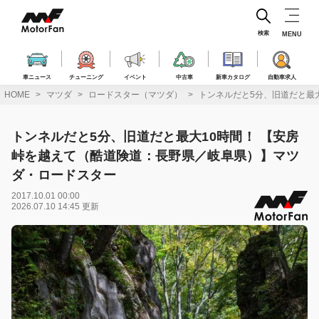
コ
ン
テ
検索
MENU
ン
ツ
へ
車ニュース
チューニング
イベント
中古車
新車カタログ
自動車求人
ス
HOME
マツダ
ロードスター（マツダ）
トンネルだと5分、旧道だと最
キ
ッ
プ
トンネルだと5分、旧道だと最大10時間！ 【安房
峠を越えて（酷道険道：長野県／岐阜県）】マツ
ダ・ロードスター
2017.10.01 00:00
2026.07.10 14:45 更新