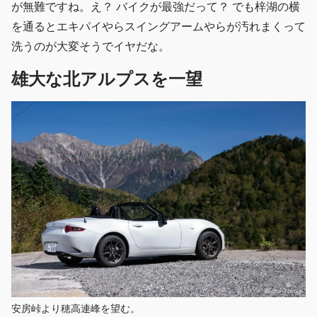
が無難ですね。え？ バイクが最強だって？ でも梓湖の横
を通るとエキパイやらスイングアームやらが汚れまくって
洗うのが大変そうでイヤだな。
雄大な北アルプスを一望
安房峠より穂高連峰を望む。