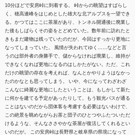
10分ほどで安房峠に到着する。 峠からの眺望はすばらし
く、穂高連峰をはじめとした雄大な北アルプスを一望でき
る。かつてはここに茶屋があり、トンネル開通後に廃業し
た後もしばらくその姿をとどめていた。数年前に訪れたと
きもまだ建物は残っていたのだが、今回はすっかり更地に
なってしまっていた。 風情が失われてゆく……などと言
うのは部外者の身勝手で、儲からなければ廃業し、維持が
できなくなれば更地になるのはしかたがない。ただ、これ
だけの眺望の存在を考えれば、なんとかやりようはなかっ
たのかなとも思ってしまう。 いや、今になってわざわざ
こんなに綺麗な更地にしたということは、もしかして新た
に何かを建てる予定があったりして。もう観光バスが通る
ことはないのだから団体客を考慮する必要はないわけで、
この絶景を眺めながらお茶と団子のひとつやふたついただ
けるような、そんなささやかな茶屋が復活してくれるとい
いのだが。 この安房峠は長野県と岐阜県の県境になって