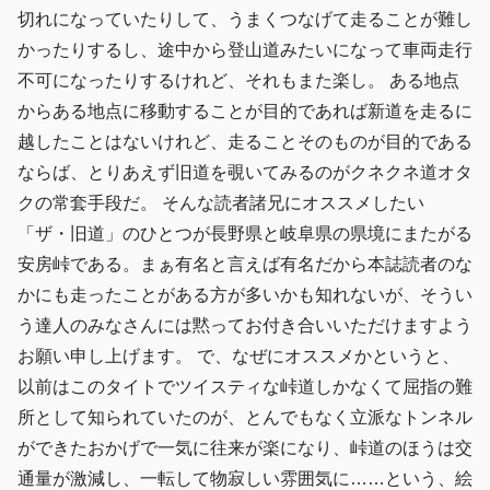
切れになっていたりして、うまくつなげて走ることが難し
かったりするし、途中から登山道みたいになって車両走行
不可になったりするけれど、それもまた楽し。 ある地点
からある地点に移動することが目的であれば新道を走るに
越したことはないけれど、走ることそのものが目的である
ならば、とりあえず旧道を覗いてみるのがクネクネ道オタ
クの常套手段だ。 そんな読者諸兄にオススメしたい
「ザ・旧道」のひとつが長野県と岐阜県の県境にまたがる
安房峠である。まぁ有名と言えば有名だから本誌読者のな
かにも走ったことがある方が多いかも知れないが、そうい
う達人のみなさんには黙ってお付き合いいただけますよう
お願い申し上げます。 で、なぜにオススメかというと、
以前はこのタイトでツイスティな峠道しかなくて屈指の難
所として知られていたのが、とんでもなく立派なトンネル
ができたおかげで一気に往来が楽になり、峠道のほうは交
通量が激減し、一転して物寂しい雰囲気に……という、絵