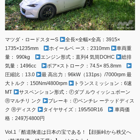
マツダ・ロードスターS
全長×全幅×全高：3915×
1735×1235mm
ホイールベ ース：2310mm
車両重
量： 990kg
エンジン形式：直列4 気筒DOHC
総排
気量：1496cc
ボア×ストローク：74.5× 85.8mm
圧縮比：13.0
最 高出力：96kW（131ps）/7000rpm 最
大トルク：150Nm/4800rpm
トランスミッション：6速
MT
サスペンション形式：Ⓕダブ ルウィッシュボーン
Ⓡマルチリ ンク
ブレーキ：Ⓕベンチレ ーテッドディス
ク Ⓡディスク
タイヤサイズ：195/50R16
車両価
格：249万4800円
Vol.1「酷道険道は日本の宝である！【顔振峠から秩父へ