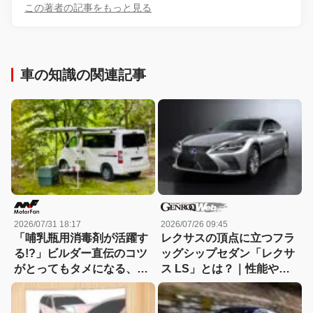
この著者の記事をもっと見る
車の知識の関連記事
2026/07/31 18:17
2026/07/26 09:45
「哺乳瓶用消毒剤が活躍す
レクサスの頂点に立つフラ
る!?」ビルダー直伝のコツ
ッグシップセダン「レクサ
がとってもタメになる、キ
ス LS」とは？｜性能や特
ャンピングカーのお手入れ
徴、新車・中古車価格
講座