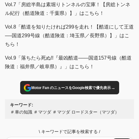
Vol.7「房総半島は素堀りトンネルの宝庫！【房総トンネ
ル紀行（酷道険道：千葉県）】」はこちら！
Vol.8「酷道を知りたければ299を走れ！【酷道にして王道
──国道299号線（酷道険道：埼玉県／長野県）】」はこ
ちら！
Vol.9「落ちたら死ぬ!!『最凶酷道───国道157号線（酷道
険道：福井県／岐阜県）』」はこちら！
→
Motor Fan のニュースをGoogle検索で優先表示
キーワード:
車の知識
マツダ
マツダ ロードスター（マツダ）
\
キーワードで記事を検索する
/