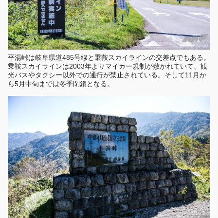
平湯峠は岐阜県道485号線と乗鞍スカイラインの交差点でもある。
乗鞍スカイラインは2003年よりマイカー規制が敷かれていて、観
光バスやタクシー以外での通行が禁止されている。そして11月か
ら5月中旬までは冬季閉鎖となる。