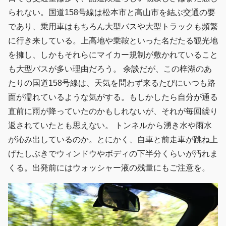
られない。国道158号線は松本市と高山市を結ぶ交通の要
であり、乗用車はもちろん大型バスや大型トラックも頻繁
に行き来している。上高地や乗鞍といった名だたる観光地
を擁し、しかもそれらにマイカー規制が敷かれていること
も大型バスが多い理由だろう。 余談だが、この梓湖のあ
たりの国道158号線は、天気を問わず来るたびにいつも路
面が濡れているような気がする。もしかしたら自分が通る
直前に雨が降っていたのかもしれないが、それが毎回繰り
返されていたとも思えない。 トンネルから湧き水や雨水
が沁み出しているのか。とにかく、自車と前走車が跳ね上
げたしぶきでウィンドウやボディの下半分くらいが汚れま
くる。出発前にはウォッシャー液の残量にもご注意を。