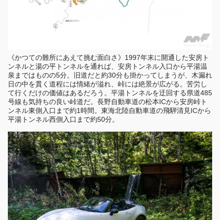
《かつての難所にあえて挑む面白さ》1997年末に開通した安房ト
ンネルと湯の平トンネルを通れば、安房トンネル入口から平湯温
泉まではものの5分。旧道だと約30分も掛かってしまうが、木漏れ
日の中を貫く道程には情緒が溢れ、峠には絶景が広がる。苦労し
て行くだけの価値はあるだろう。平湯トンネルを迂回する県道485
号線も気持ちの良い峠道だ。長野自動車道の松本ICから安房峠ト
ンネル東側入口まで約1時間。東海北陸自動車道の飛騨清見ICから
平湯トンネル西側入口まで約50分。