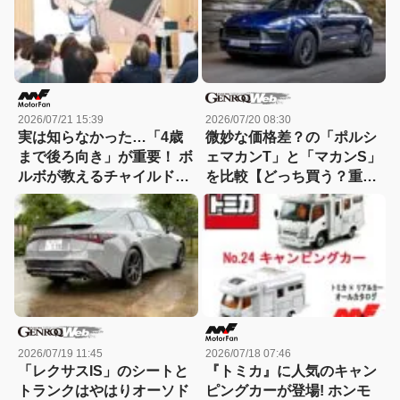
2026/07/21 15:39
2026/07/20 08:30
実は知らなかった…「4歳
微妙な価格差？の「ポルシ
まで後ろ向き」が重要！ ボ
ェマカンT」と「マカンS」
ルボが教えるチャイルドシ
を比較【どっち買う？重箱
ートの正しい使い方
の隅ツツキ隊：09】
2026/07/19 11:45
2026/07/18 07:46
「レクサスIS」のシートと
『トミカ』に人気のキャン
トランクはやはりオーソド
ピングカーが登場! ホンモ