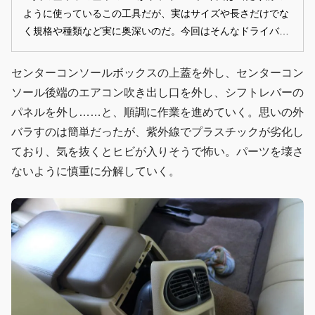
ように使っているこの工具だが、実はサイズや長さだけでな
く規格や種類など実に奥深いのだ。今回はそんなドライバー
の選び方や使い方について考え直してみよう。実は間違った
使い方をしてたかも？ PHOTO／REPORT：山崎 龍
センターコンソールボックスの上蓋を外し、センターコン
（YAMAZAKI Ryu
ソール後端のエアコン吹き出し口を外し、シフトレバーの
パネルを外し……と、順調に作業を進めていく。思いの外
バラすのは簡単だったが、紫外線でプラスチックが劣化し
ており、気を抜くとヒビが入りそうで怖い。パーツを壊さ
ないように慎重に分解していく。