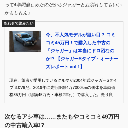
って4年間楽しめたのだからジャガーとお別れしてもいい
かもしれん」
あわせて読みたい
今、不人気モデルが狙い目？ コミ
コミ45万円！で購入した中古の
「ジャガー」は本当にドロ沼なの
か!? 【ジャガーSタイプ・オーナー
ズレポート vol.1】
現在、筆者が愛用しているクルマが2004年式ジャガーSタイ
プ 3.0V6だ。2019年に走行距離4万7000kmの個体を車両価
格35万円（総額45万円・車検2年付）で購入した。走り良
く、快適で、大きなトラブルもなく、大変満足している。今
回はそんな筆者のジャガーSタイプについてレポートしてい
次なるアシ車は……またもやコミコミ49万円
こう。 REPORT：山崎 龍 PHOTO：MotorFan.jp
の中古輸入車!?