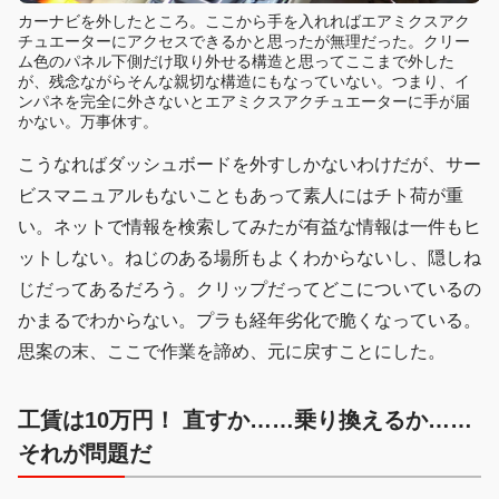
カーナビを外したところ。ここから手を入れればエアミクスアク
チュエーターにアクセスできるかと思ったが無理だった。クリー
ム色のパネル下側だけ取り外せる構造と思ってここまで外した
が、残念ながらそんな親切な構造にもなっていない。つまり、イ
ンパネを完全に外さないとエアミクスアクチュエーターに手が届
かない。万事休す。
こうなればダッシュボードを外すしかないわけだが、サー
ビスマニュアルもないこともあって素人にはチト荷が重
い。ネットで情報を検索してみたが有益な情報は一件もヒ
ットしない。ねじのある場所もよくわからないし、隠しね
じだってあるだろう。クリップだってどこについているの
かまるでわからない。プラも経年劣化で脆くなっている。
思案の末、ここで作業を諦め、元に戻すことにした。
工賃は10万円！ 直すか……乗り換えるか……
それが問題だ