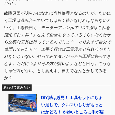
だった。
故障原因が明らかになれば当然修理となるのだが、あいに
く工場は混み合っていてしばらく待たなければならないと
いう。工場長曰く
「モーターファン.jpで『DIY派はこれを
揃えてお工具！』なんて企画をやっているくらいなんだか
ら必要な工具は持っているんでしょ？ とりあえず自分で
修理してみたら？ 上手く行けば工賃浮かせられるかもし
れないじゃない。やってみてダメだったら工場に持ってき
なよ。ただ待つよりその方が賢いよ」
などと曰う。こうな
りゃ仕方がない。とりあえず、自力でなんとかしてみる
か？
あわせて読みたい
DIY派は必見！ 工具セットにちょ
い足しで、クルマいじりがもっと
はかどる！ かゆいところに手が届