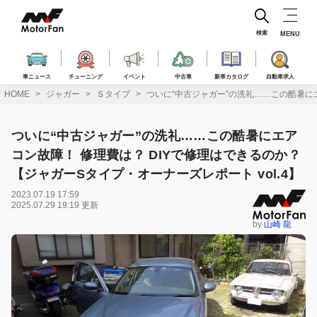
コ
ン
テ
検索
MENU
ン
ツ
へ
車ニュース
チューニング
イベント
中古車
新車カタログ
自動車求人
ス
HOME
ジャガー
Ｓタイプ
ついに“中古ジャガー”の洗礼……この酷暑にエ
キ
ッ
プ
ついに“中古ジャガー”の洗礼……この酷暑にエア
コン故障！ 修理費は？ DIYで修理はできるのか？
【ジャガーSタイプ・オーナーズレポート vol.4】
2023.07.19 17:59
2025.07.29 19:19 更新
by
山崎 龍