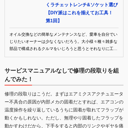
くラチェットレンチ&ソケット選び
【DIY派はこれを揃えてお工具！
第1回】
オイル交換などの簡単なメンテナンスなど、愛車を自分でい
じりたいオーナーは少なくないだろう。大小様々種々雑多な
部品で構成されるクルマをいじろうと思うとそれなりに工具
が必要になってくる。DIY派であれば愛用の工具セットもあ
るかと思うが、そのセットに追加すると作業がもっとはかど
サービスマニュアルなしで修理の段取りを組
る便利な工具を紹介していこう！ REPORT／PHOTO：山崎
龍（YAMAZAKI Ryu）
んでみた！
修理の段取りはこうだ。まずはエアミクスアクチュエータ
ー不具合の原因が内部メカの固着だとすれば、エアコンの
温度操作を繰り返しているうちに固着が取れてフラップが
動くかもしれない。ただし、無理やり固着したフラップを
動かすわけだから、下手をすると内部のリンクやギヤを痛