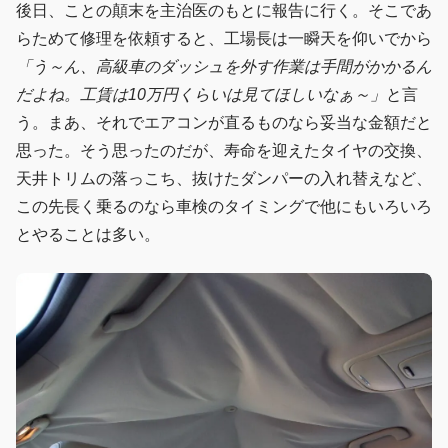
後日、ことの顛末を主治医のもとに報告に行く。そこであ
らためて修理を依頼すると、工場長は一瞬天を仰いでから
「う～ん、高級車のダッシュを外す作業は手間がかかるん
だよね。工賃は10万円くらいは見てほしいなぁ～」
と言
う。まあ、それでエアコンが直るものなら妥当な金額だと
思った。そう思ったのだが、寿命を迎えたタイヤの交換、
天井トリムの落っこち、抜けたダンパーの入れ替えなど、
この先長く乗るのなら車検のタイミングで他にもいろいろ
とやることは多い。