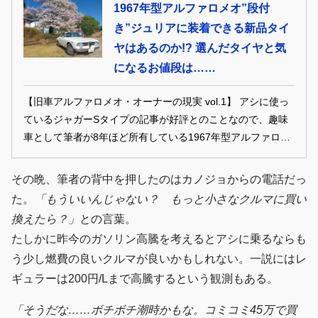
1967年型アルファロメオ”段付
き”ジュリアに装着できる新品タイ
ヤはあるのか!? 選んだタイヤと気
になるお値段は……
【旧車アルファロメオ・オーナーの現実 vol.1】 アシに使っ
ているジャガーSタイプの記事が好評とのことなので、趣味
車として筆者が8年ほど所有している1967年型アルファロメ
オ1300GTジュニアについて書いてみたい。ラインオフから
56年が経過した旧車ということでコンディションは年式相
その晩、筆者の背中を押したのはカノジョからの電話だっ
応。内外装、メカともに痛みはあるが、とりあえず動かす分
た。
「もういいんじゃない？ もっと小さなクルマに買い
には支障がないレベルにはある。本来ならばフルレストして
換えたら？」
との言葉。
一気に新車に近い状態に戻したいところだが、万年金欠病の
たしかに昨今のガソリン高騰を考えるとアシに乗るならも
筆者にそんな余裕があるはずもなく、対処療法で悪くなった
う少し燃費の良いクルマが良いかもしれない。一説にはレ
ところを修理している状況だ。今回は迫り来る車検に備え、
ギュラーは200円/Lまで高騰するという観測もある。
購入時から履かせっぱなしで息絶えたタイヤ交換についてリ
ポートする。
「そうだな……ボチボチ潮時かもな。コミコミ45万で買