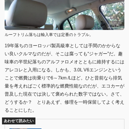
ルーフトリム落ちは輸入車では定番のトラブル。
19年落ちのヨーロッパ製高級車としては手間のかからな
い良いクルマなのだが、そこは腐っても“ジャガー”だ。趣
味車の半世紀落ちのアルファロメオとともに維持するには
アレコレと入用になる。しかも、3.0L V6エンジンという
ことで燃費は街乗りで6～7km /Lほど。ひと昔前なら排気
量を考えればごく標準的な燃費性能なのだが、エコカーが
普及した現在では決して褒められた数字ではない。さて、
どうするか？ とりあえず、修理を一時保留してよく考え
ることにした。
あわせて読みたい