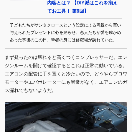
内容とは？ 【DIY派はこれを揃え
てお工具！ 第6回】
子どもたちがサンタクロースという設定による両親から買い
与えられたプレゼントに心を踊らせ、恋人たちが愛を確かめ
あった事後のこの日、筆者の身には修羅場が訪れていた。な
ぜそんなことになったのか？ その原因は筆者が彼女へのク
リスマスプレゼントに選んだWeraアドベンドカレンダー
まず疑ったのは壊れると高くつくコンプレッサーだ。エン
2022年度版にあった。今回はことの顛末を語るとともに、製
ジンルームを開けて確認するとこれは正常に動いている。
品についても解説することににしよう。
エアコンの配管に手を置くと冷たいので、どうやらブロワ
モーターやエバポレーターにも異常がなく、エアコンのガ
ス漏れでもないようだ。