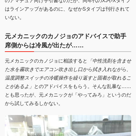
のアマチュア向け手引書なのだが、同年代のXJやXタイプ
はラインアップがあるのに、なぜかSタイプは刊行されて
いない。
元メカニックのカノジョのアドバイスで助手
席側からは冷風が出たが……
元メカニックのカノジョに相談すると
「中性洗剤を含ませ
た水を霧吹きでエアコン吹き出し口から拭き入れながら、
温度調整スイッチの冷暖操作を繰り返すと固着が取れるこ
とがあるよ」
とのアドバイスをもらう。そんな乱暴な……
とも思ったが、元メカニックが「やってみろ」というのだ
から試してみるしかない。