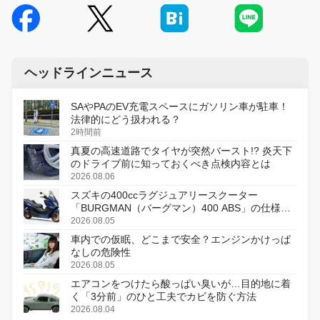
ヘッドラインニュース
SAやPAのEV充電スペースにガソリン車が駐車！
法律的にどう扱われる？
2時間前
真夏の高速道路でタイヤが突然バースト!? 炎天下
のドライブ前に知っておくべき点検内容とは
2026.08.06
スズキの400ccラグジュアリースクーター
「BURGMAN（バーグマン）400 ABS」の仕様を
変更し、8月18日に発売
2026.08.05
車内での仮眠、どこまで安全？エンジンかけっぱ
なしの危険性
2026.08.05
エアコンをつけたら酸っぱい臭いが…目的地に着
く「3分前」のひと工夫でカビを防ぐ方法
2026.08.04