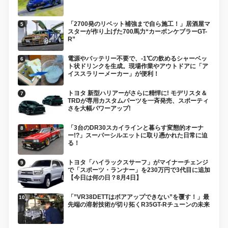
「2700発のリベット補強まで自ら施工！」居酒屋マ
スターが作り上げた700馬力“カーボンケブラーGT-
R”
電源やバッテリー不要で、-1℃の飲めるシャーベッ
ト状ドリンクを生成。現場作業やアウトドアに「ア
イススラリーメーカー」が便利！
トヨタ 新型ハリアーがさらに精悍に! モデリスタ＆
TRDが専用カスタムパーツを一斉発売、スポーティ
さを大幅パワーアップ!
「3台のDR30スカイラインと暮らす変態的オーナ
ー!?」スーパーシルエットに取り憑かれた日常に迫
る！
トヨタ「ハイラックスサーフ」がマイナーチェンジ
で「スポーツ・ランナー」を230万円で3代目に追加
【今日は何の日？8月4日】
「”VR38DETTはボアアップできない”を覆す！」最
先端の溶射技術が切り拓くR35GT-Rチューンの未来