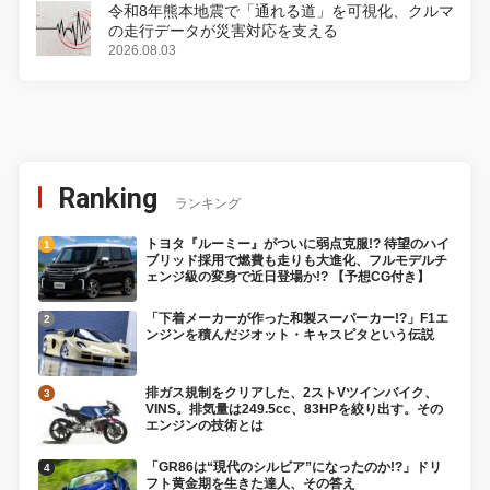
令和8年熊本地震で「通れる道」を可視化、クルマ
の走行データが災害対応を支える
2026.08.03
Ranking
ランキング
トヨタ『ルーミー』がついに弱点克服!? 待望のハイ
ブリッド採用で燃費も走りも大進化、フルモデルチ
ェンジ級の変身で近日登場か!? 【予想CG付き】
「下着メーカーが作った和製スーパーカー!?」F1エ
ンジンを積んだジオット・キャスピタという伝説
排ガス規制をクリアした、2ストVツインバイク、
VINS。排気量は249.5cc、83HPを絞り出す。その
エンジンの技術とは
「GR86は“現代のシルビア”になったのか!?」ドリ
フト黄金期を生きた達人、その答え