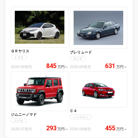
ＧＲヤリス
プレリュード
トヨタ
ホンダ
845
631
2026.08発売
万円
～
2026.08発売
万円
～
Ｃ４
ジムニーノマド
シトロエン
スズキ
293
455
2026.07発売
万円
～
2026.06発売
万円
～