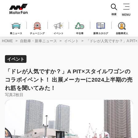
コ
ン
テ
検索
MENU
ン
ツ
へ
車ニュース
チューニング
イベント
中古車
新車カタログ
自動車求人
ス
HOME
自動車・新車ニュース
イベント
「ドレが人気ですか？」A PI
キ
ッ
プ
イベント
「ドレが人気ですか？」A PIT×スタイルワゴンの
コラボイベント！ 出展メーカーに2024上半期の売
れ筋を聞いてみた！
写真2枚目