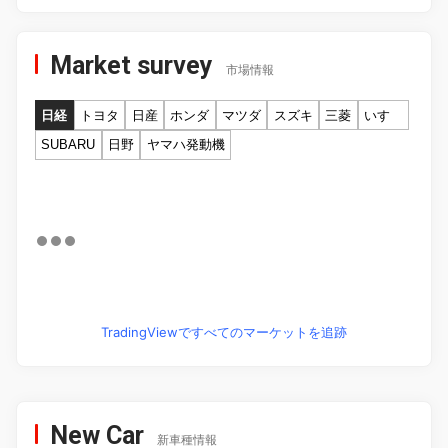
Market survey
市場情報
日経
トヨタ
日産
ホンダ
マツダ
スズキ
三菱
いすゞ
SUBARU
日野
ヤマハ発動機
TradingViewですべてのマーケットを追跡
New Car
新車種情報