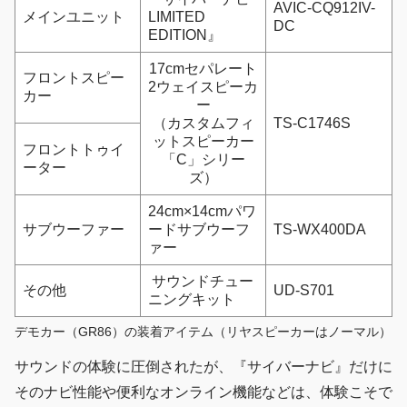
AVIC-CQ912IV-
メインユニット
LIMITED
DC
EDITION』
17cmセパレート
フロントスピー
2ウェイスピーカ
カー
ー
（カスタムフィ
TS-C1746S
ットスピーカー
フロントトゥイ
「C」シリー
ーター
ズ）
24cm×14cmパワ
サブウーファー
ードサブウーフ
TS-WX400DA
ァー
サウンドチュー
その他
UD-S701
ニングキット
デモカー（GR86）の装着アイテム（リヤスピーカーはノーマル）
サウンドの体験に圧倒されたが、『サイバーナビ』だけに
そのナビ性能や便利なオンライン機能などは、体験こそで