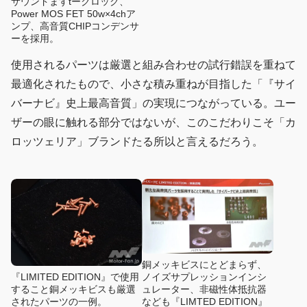
サウンドますtークロック、
Power MOS FET 50w×4chア
ンプ、高音質CHIPコンデンサ
ーを採用。
使用されるパーツは厳選と組み合わせの試行錯誤を重ねて
最適化されたもので、小さな積み重ねが目指した「『サイ
バーナビ』史上最高音質」の実現につながっている。ユー
ザーの眼に触れる部分ではないが、このこだわりこそ「カ
ロッツェリア」ブランドたる所以と言えるだろう。
銅メッキビスにとどまらず、
ノイズサプレッションインシ
『LIMITED EDITION』で使用
ュレーター、非磁性体抵抗器
すること銅メッキビスも厳選
なども『LIMTED EDITION』
されたパーツの一例。