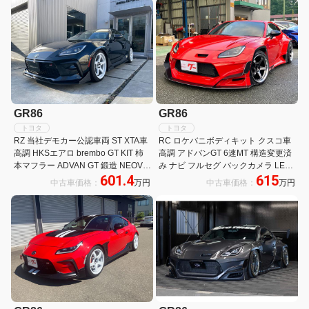
GR86
GR86
トヨタ
トヨタ
RZ 当社デモカー公認車両 ST XTA車
RC ロケバニボディキット クスコ車
高調 HKSエアロ brembo GT KIT 柿
高調 アドバンGT 6速MT 構造変更済
本マフラー ADVAN GT 鍛造 NEOVA
み ナビ フルセグ バックカメラ LED
601.4
615
AD09 ALPINE 9型ナビ RECARO2脚
ヘッドライト
中古車価格：
万円
中古車価格：
万円