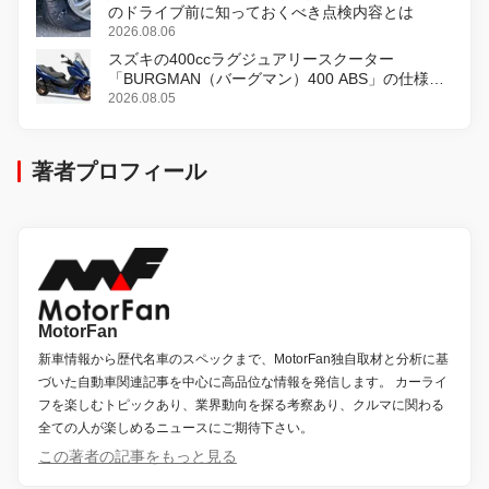
のドライブ前に知っておくべき点検内容とは
2026.08.06
スズキの400ccラグジュアリースクーター
「BURGMAN（バーグマン）400 ABS」の仕様を
変更し、8月18日に発売
2026.08.05
著者プロフィール
MotorFan
新車情報から歴代名車のスペックまで、MotorFan独自取材と分析に基
づいた自動車関連記事を中心に高品位な情報を発信します。 カーライ
フを楽しむトピックあり、業界動向を探る考察あり、クルマに関わる
全ての人が楽しめるニュースにご期待下さい。
この著者の記事をもっと見る