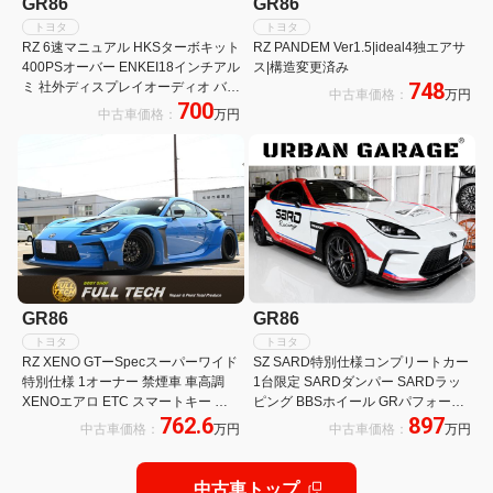
GR86
GR86
トヨタ
トヨタ
RZ 6速マニュアル HKSターボキット
RZ PANDEM Ver1.5|ideal4独エアサ
400PSオーバー ENKEI18インチアル
ス|構造変更済み
748
ミ 社外ディスプレイオーディオ バッ
中古車価格：
万円
700
クカメラ
中古車価格：
万円
GR86
GR86
トヨタ
トヨタ
RZ XENO GTーSpecスーパーワイド
SZ SARD特別仕様コンプリートカー
特別仕様 1オーナー 禁煙車 車高調
1台限定 SARDダンパー SARDラッ
XENOエアロ ETC スマートキー 純
ピング BBSホイール GRパフォーマ
762.6
897
正メモリーナビ フルセグTV LEDヘ
ンスソフトウェア書換済み
中古車価格：
万円
中古車価格：
万円
ッドライト 18インチAW ドライブレ
コーダ
中古車トップ