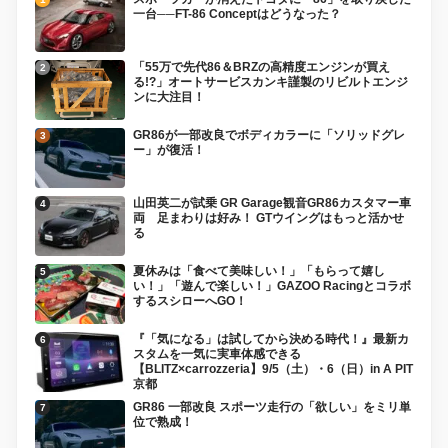
一台──FT-86 Conceptはどうなった？
「55万で先代86＆BRZの高精度エンジンが買え
る!?」オートサービスカンキ謹製のリビルトエンジ
ンに大注目！
GR86が一部改良でボディカラーに「ソリッドグレ
ー」が復活！
山田英二が試乗 GR Garage観音GR86カスタマー車
両 足まわりは好み！ GTウイングはもっと活かせ
る
夏休みは「食べて美味しい！」「もらって嬉し
い！」「遊んで楽しい！」GAZOO Racingとコラボ
するスシローへGO！
『「気になる」は試してから決める時代！』最新カ
スタムを一気に実車体感できる
【BLITZ×carrozzeria】9/5（土）・6（日）in A PIT
京都
GR86 一部改良 スポーツ走行の「欲しい」をミリ単
位で熟成！