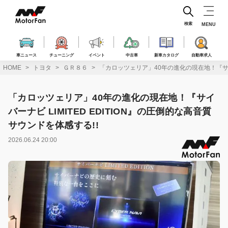
コ
ン
テ
検索
MENU
ン
ツ
へ
車ニュース
チューニング
イベント
中古車
新車カタログ
自動車求人
ス
HOME
トヨタ
ＧＲ８６
「カロッツェリア」40年の進化の現在地！『サイバー
キ
ッ
プ
「カロッツェリア」40年の進化の現在地！『サイ
バーナビ LIMITED EDITION』の圧倒的な高音質
サウンドを体感する!!
2026.06.24 20:00