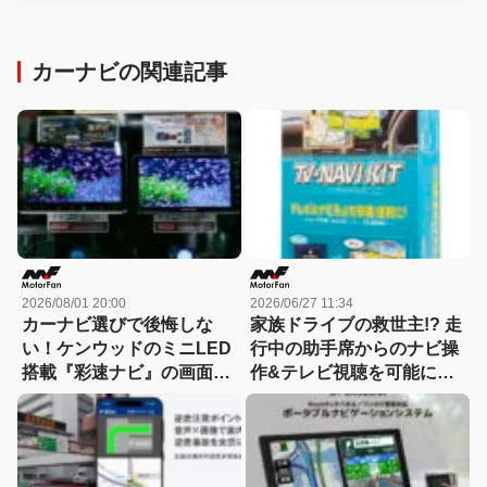
カーナビの関連記事
2026/08/01 20:00
2026/06/27 11:34
カーナビ選びで後悔しな
家族ドライブの救世主!? 走
い！ケンウッドのミニLED
行中の助手席からのナビ操
搭載『彩速ナビ』の画面の
作&テレビ視聴を可能にす
良さは店頭で一目瞭然？
る新型スーパーワン対応
『テレビキット/テレビナビ
キット』登場! 【CAR
MONO図鑑】