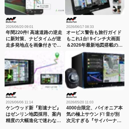
2026/06/20 09:01
2026/06/17 08:33
年間220件! 高速道路の逆走
オービス警告も旅行ガイド
に新対策、ナビタイムが逆
もこれ1台! 9インチ大画面
走多発地点を画像付きで警
＆2026年最新地図搭載のポ
告する新機能を公開!
ータブルナビが想像以上の
【CAR MONO図鑑】
便利さ!【CAR MONO図
鑑】
2026/06/06 11:14
2026/05/20 11:03
ケンウッド新『彩速ナビ』
4000台限定、パイオニア本
はゼンリン地図採用、案内
気の極上サウンド! 音が別
精度の大幅進化で迷わない
次元すぎる『サイバーナ
カーナビへ劇的進化!
ビ』が爆誕、「もはや高級