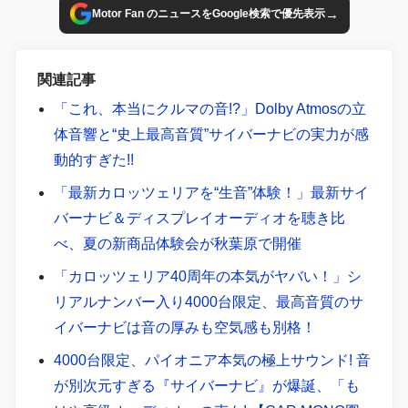
→
Motor Fan のニュースをGoogle検索で優先表示
関連記事
「これ、本当にクルマの音!?」Dolby Atmosの立
体音響と“史上最高音質”サイバーナビの実力が感
動的すぎた!!
「最新カロッツェリアを“生音”体験！」最新サイ
バーナビ＆ディスプレイオーディオを聴き比
べ、夏の新商品体験会が秋葉原で開催
「カロッツェリア40周年の本気がヤバい！」シ
リアルナンバー入り4000台限定、最高音質のサ
イバーナビは音の厚みも空気感も別格！
4000台限定、パイオニア本気の極上サウンド! 音
が別次元すぎる『サイバーナビ』が爆誕、「も