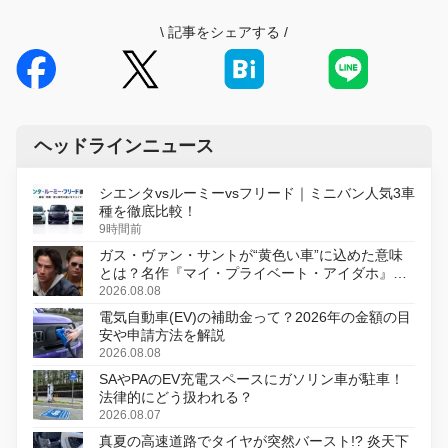
\
記事をシェアする
/
ヘッドラインニュース
シエンタvsルーミーvsフリード｜ミニバン人気3車
種を徹底比較！
9時間前
ガス・ヴァン・サントが“黄色い車”に込めた意味
とは？名作『マイ・プライベート・アイダホ』が
初のデジタルリマスター版で復活
2026.08.08
電気自動車(EV)の補助金って？2026年の金額の目
安や申請方法を解説
2026.08.08
SAやPAのEV充電スペースにガソリン車が駐車！
法律的にどう扱われる？
2026.08.07
真夏の高速道路でタイヤが突然バースト!? 炎天下