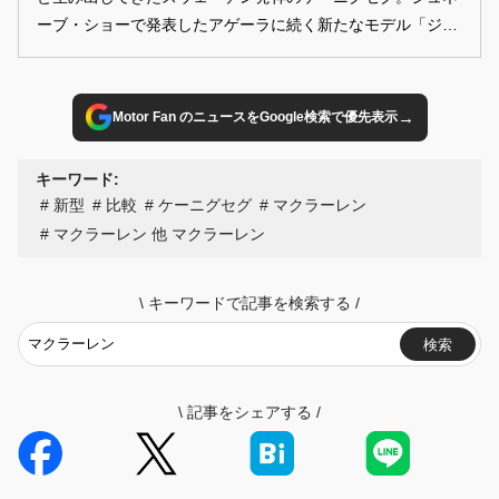
ーブ・ショーで発表したアゲーラに続く新たなモデル「ジェ
スコ」とはどのようなモデルなのか？ 1600psというとてつ
もないパワースペックの秘密に迫る。
→
Motor Fan のニュースをGoogle検索で優先表示
キーワード:
新型
比較
ケーニグセグ
マクラーレン
マクラーレン 他 マクラーレン
\
キーワードで記事を検索する
/
検索
\
記事をシェアする
/