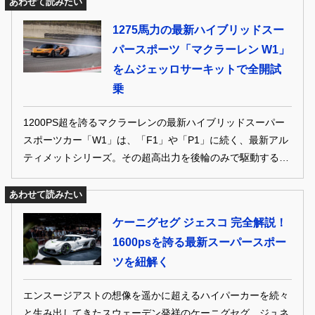
あわせて読みたい
1275馬力の最新ハイブリッドスー
パースポーツ「マクラーレン W1」
をムジェッロサーキットで全開試
乗
1200PS超を誇るマクラーレンの最新ハイブリッドスーパー
スポーツカー「W1」は、「F1」や「P1」に続く、最新アル
ティメットシリーズ。その超高出力を後輪のみで駆動すると
いう、ドライバーに挑みかかるようなスペックを持ってい
る。はたして、そのポテンシャルはどれほどか？ スニーク
あわせて読みたい
プレビューから取材を続ける西川淳がついに初試乗を果たし
ケーニグセグ ジェスコ 完全解説！
た。
1600psを誇る最新スーパースポー
ツを紐解く
エンスージアストの想像を遥かに超えるハイパーカーを続々
と生み出してきたスウェーデン発祥のケーニグセグ。ジュネ