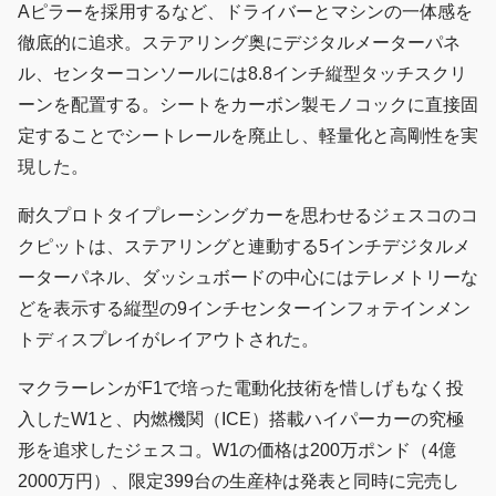
Aピラーを採用するなど、ドライバーとマシンの一体感を
徹底的に追求。ステアリング奥にデジタルメーターパネ
ル、センターコンソールには8.8インチ縦型タッチスクリ
ーンを配置する。シートをカーボン製モノコックに直接固
定することでシートレールを廃止し、軽量化と高剛性を実
現した。
耐久プロトタイプレーシングカーを思わせるジェスコのコ
クピットは、ステアリングと連動する5インチデジタルメ
ーターパネル、ダッシュボードの中心にはテレメトリーな
どを表示する縦型の9インチセンターインフォテインメン
トディスプレイがレイアウトされた。
マクラーレンがF1で培った電動化技術を惜しげもなく投
入したW1と、内燃機関（ICE）搭載ハイパーカーの究極
形を追求したジェスコ。W1の価格は200万ポンド（4億
2000万円）、限定399台の生産枠は発表と同時に完売し