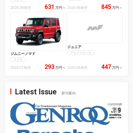
631
845
2026.08発売
万円
～
2026.08発売
万円
～
ジュニア
アルファロメオ
ジムニーノマド
スズキ
293
447
2026.07発売
万円
～
2026.06発売
万円
～
Latest Issue
新刊案内