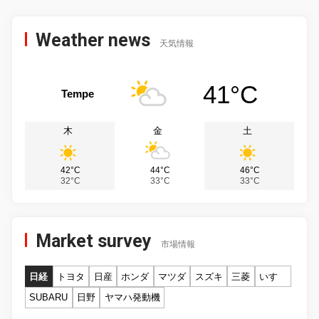
Weather news
天気情報
41°C
Tempe
木
金
土
42°C
44°C
46°C
32°C
33°C
33°C
Market survey
市場情報
日経
トヨタ
日産
ホンダ
マツダ
スズキ
三菱
いすゞ
SUBARU
日野
ヤマハ発動機