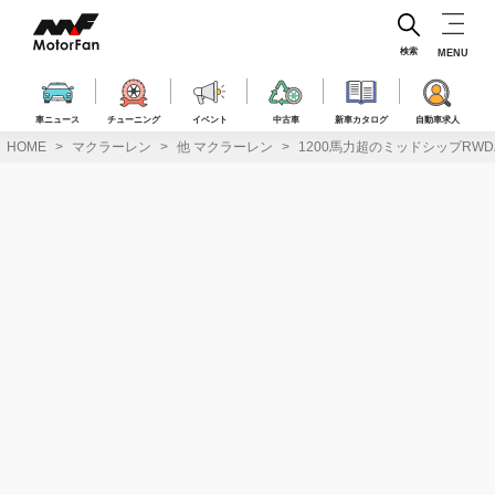
コ
ン
テ
検索
MENU
ン
ツ
へ
車ニュース
チューニング
イベント
中古車
新車カタログ
自動車求人
ス
HOME
マクラーレン
他 マクラーレン
1200馬力超のミッドシップRW
キ
ッ
プ