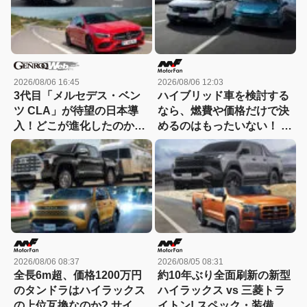
2026/08/06 16:45
2026/08/06 12:03
3代目「メルセデス・ベン
ハイブリッド車を検討する
ツ CLA」が待望の日本導
なら、燃費や価格だけで決
入！どこが進化したのか先
めるのはもったいない！ ト
代とエンジン車同士で比較
ヨタとホンダでハイブリッ
ド車の「走りの個性」が異
なるのには理由があった
2026/08/06 08:37
2026/08/05 08:31
全長6m超、価格1200万円
約10年ぶり全面刷新の新型
のタンドラはハイラックス
ハイラックス vs 三菱トラ
の上位互換なのか? サイ
イトン! スペック・装備・