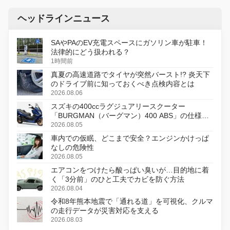
ヘッドラインニュース
SAやPAのEV充電スペースにガソリン車が駐車！
法律的にどう扱われる？
1時間前
真夏の高速道路でタイヤが突然バースト!? 炎天下
のドライブ前に知っておくべき点検内容とは
2026.08.06
スズキの400ccラグジュアリースクーター
「BURGMAN（バーグマン）400 ABS」の仕様を
変更し、8月18日に発売
2026.08.05
車内での仮眠、どこまで安全？エンジンかけっぱ
なしの危険性
2026.08.05
エアコンをつけたら酸っぱい臭いが…目的地に着
く「3分前」のひと工夫でカビを防ぐ方法
2026.08.04
令和8年熊本地震で「通れる道」を可視化、クルマ
の走行データが災害対応を支える
2026.08.03