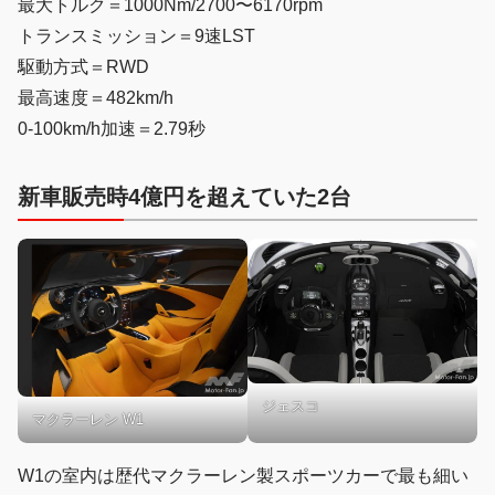
最大トルク＝1000Nm/2700〜6170rpm
トランスミッション＝9速LST
駆動方式＝RWD
最高速度＝482km/h
0-100km/h加速＝2.79秒
新車販売時4億円を超えていた2台
ジェスコ
マクラーレン W1
W1の室内は歴代マクラーレン製スポーツカーで最も細い