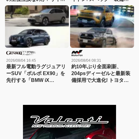
ズ・装備・走り・価格を徹
価格を比較、勝った点/惜し
底比較して分かった決定的
い点を徹底検証! 【新型ハ
な違い 【新型ハイラックス
イラックス 徹底比較】
徹底比較】
2026/08/04 16:45
2026/08/04 08:31
最新フル電動ラグジュアリ
約10年ぶり全面刷新、
ーSUV「ボルボ EX90」を
204psディーゼルと最新装
先行する「BMW iX
備採用で大進化! トヨタ新
xDrive60」と比較
型『ハイラックス』を旧型
と徹底比較! 【新型ハイラ
ックス 徹底比較】