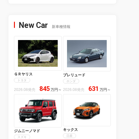
New Car
新車種情報
ＧＲヤリス
プレリュード
トヨタ
ホンダ
845
631
2026.08発売
万円
～
2026.08発売
万円
～
キックス
ジムニーノマド
日産
スズキ