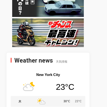
Weather news
天気情報
New York City
23°C
木
30°C
23°C