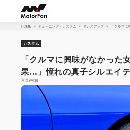
コ
ン
テ
ン
ツ
HOME
チューニング・カスタム
ドレスアップ
「クルマに
へ
ス
キ
カスタム
ッ
プ
「クルマに興味がなかった女
果…」憧れの真子シルエイ
写真9枚目