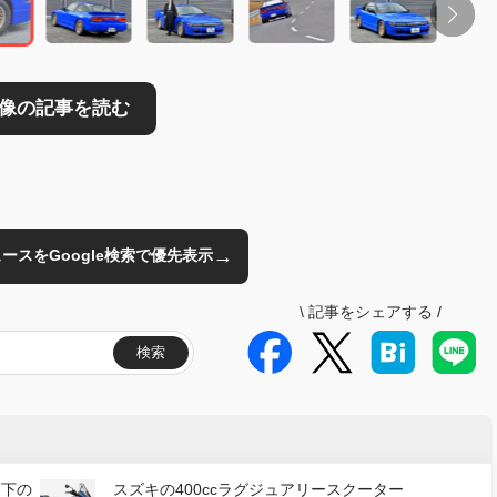
→
のニュースをGoogle検索で優先表示
\
記事をシェアする
/
検索
天下の
スズキの400ccラグジュアリースクーター