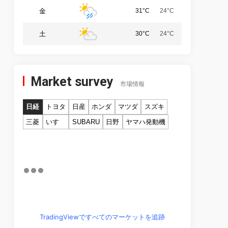
金
31°C
24°C
土
30°C
24°C
Market survey
市場情報
日経
トヨタ
日産
ホンダ
マツダ
スズキ
三菱
いすゞ
SUBARU
日野
ヤマハ発動機
TradingViewですべてのマーケットを追跡