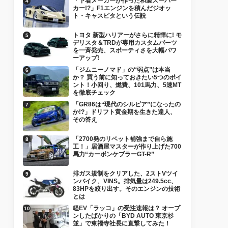
「下着メーカーが作った和製スーパー
カー!?」F1エンジンを積んだジオッ
ト・キャスピタという伝説
トヨタ 新型ハリアーがさらに精悍に! モ
デリスタ＆TRDが専用カスタムパーツ
を一斉発売、スポーティさを大幅パワ
ーアップ!
「ジムニーノマド」の“弱点”は本当
か？ 買う前に知っておきたい5つのポイ
ント！小回り、燃費、101馬力、5速MT
を徹底チェック
「GR86は“現代のシルビア”になったの
か!?」ドリフト黄金期を生きた達人、
その答え
「2700発のリベット補強まで自ら施
工！」居酒屋マスターが作り上げた700
馬力“カーボンケブラーGT-R”
排ガス規制をクリアした、2ストVツイ
ンバイク、VINS。排気量は249.5cc、
83HPを絞り出す。そのエンジンの技術
とは
軽EV「ラッコ」の受注速報は？ オープ
ンしたばかりの「BYD AUTO 東京杉
並」で東福寺社長に直撃してみた！