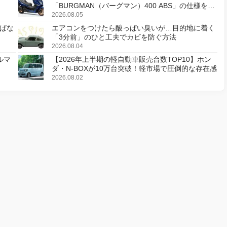
「BURGMAN（バーグマン）400 ABS」の仕様を変
更し、8月18日に発売
2026.08.05
ぱな
エアコンをつけたら酸っぱい臭いが…目的地に着く
「3分前」のひと工夫でカビを防ぐ方法
2026.08.04
ルマ
【2026年上半期の軽自動車販売台数TOP10】ホン
ダ・N-BOXが10万台突破！軽市場で圧倒的な存在感
2026.08.02