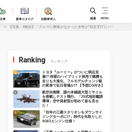
検索
MENU
古車
新車カタログ
自動車求人
！
【写真・9枚目】「クルマに興味がなかった女性が“頭文字D”にハマった結果
Ranking
ランキング
トヨタ『ルーミー』がついに弱点克
服!? 待望のハイブリッド採用で燃費も
走りも大進化、フルモデルチェンジ級
の変身で近日登場か!? 【予想CG付き】
航空自衛隊、謎の未確認大型ミサイル
を搭載しテスト飛行。「25式地対艦誘
導弾」空中発射型が初めて姿を見せ
た！
「往年の三菱スタリオンをダウンサイ
ジングターボに!?」時代を先取りした
4G63エンジン仕様！