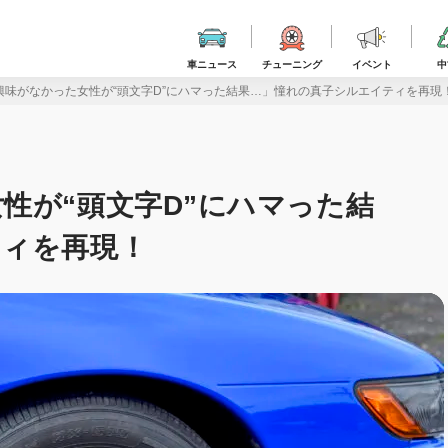
車ニュース
チューニング
イベント
中
興味がなかった女性が“頭文字D”にハマった結果…」憧れの真子シルエイティを再現
性が“頭文字D”にハマった結
ティを再現！