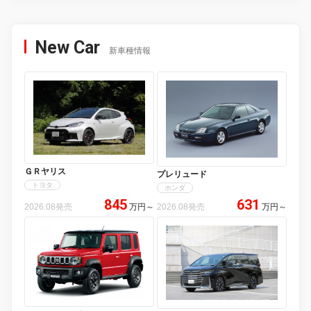
New Car
新車種情報
ＧＲヤリス
プレリュード
トヨタ
ホンダ
845
631
2026.08発売
万円
～
2026.08発売
万円
～