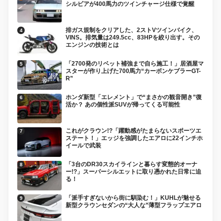
シルビアが400馬力のツインチャージ仕様で覚醒
排ガス規制をクリアした、2ストVツインバイク、
VINS。排気量は249.5cc、83HPを絞り出す。その
エンジンの技術とは
「2700発のリベット補強まで自ら施工！」居酒屋マ
スターが作り上げた700馬力“カーボンケブラーGT-
R”
ホンダ新型「エレメント」で“まさかの観音開き”復
活か？ あの個性派SUVが帰ってくる可能性
これがクラウン!?「躍動感がたまらないスポーツエ
ステート！」エッジを強調したエアロに22インチホ
イールで武装
「3台のDR30スカイラインと暮らす変態的オーナ
ー!?」スーパーシルエットに取り憑かれた日常に迫
る！
「派手すぎないから街に馴染む！」KUHLが魅せる
新型クラウンセダンの“大人な”薄型フラップエアロ