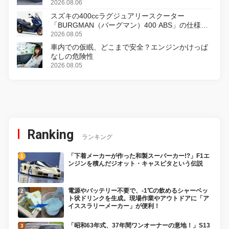
2026.08.06
スズキの400ccラグジュアリースクーター
「BURGMAN（バーグマン）400 ABS」の仕様を
変更し、8月18日に発売
2026.08.05
車内での仮眠、どこまで安全？エンジンかけっぱ
なしの危険性
2026.08.05
Ranking
ランキング
「下着メーカーが作った和製スーパーカー!?」F1エ
ンジンを積んだジオット・キャスピタという伝説
電源やバッテリー不要で、-1℃の飲めるシャーベッ
ト状ドリンクを生成。現場作業やアウトドアに「ア
イススラリーメーカー」が便利！
「昭和63年式、37年間ワンオーナーの意地！」S13