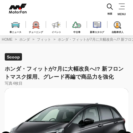
コ
ン
テ
検索
MENU
ン
ツ
へ
車ニュース
チューニング
イベント
中古車
新車カタログ
自動車求人
ス
HOME
ホンダ
フィット
ホンダ・フィットが7月に大幅改良へ!? 新フ
キ
ッ
プ
Scoop
ホンダ・フィットが7月に大幅改良へ!? 新フロン
トマスク採用、グレード再編で商品力を強化
写真4枚目