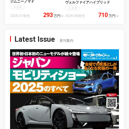
ジムニーノマド
ヴェルファイアハイブリッド
スズキ
トヨタ
293
710
2026.07発売
万円
～
2026.06発売
万円
～
Latest Issue
新刊案内