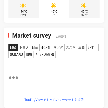
44°C
46°C
45°C
32°C
33°C
32°C
Market survey
市場情報
日経
トヨタ
日産
ホンダ
マツダ
スズキ
三菱
いすゞ
SUBARU
日野
ヤマハ発動機
TradingViewですべてのマーケットを追跡