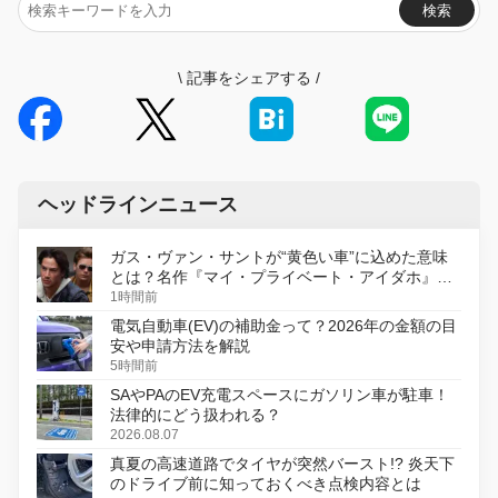
検索
\
記事をシェアする
/
ヘッドラインニュース
ガス・ヴァン・サントが“黄色い車”に込めた意味
とは？名作『マイ・プライベート・アイダホ』が
初のデジタルリマスター版で復活
1時間前
電気自動車(EV)の補助金って？2026年の金額の目
安や申請方法を解説
5時間前
SAやPAのEV充電スペースにガソリン車が駐車！
法律的にどう扱われる？
2026.08.07
真夏の高速道路でタイヤが突然バースト!? 炎天下
のドライブ前に知っておくべき点検内容とは