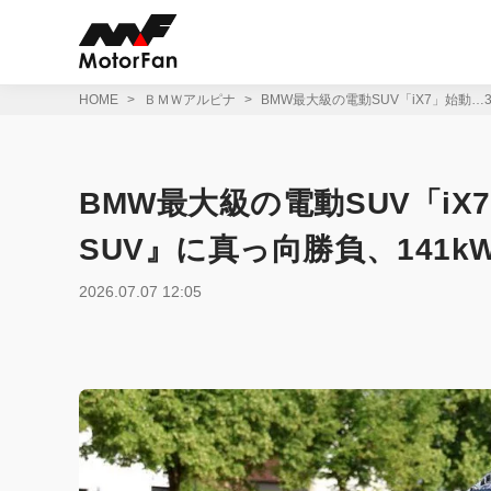
コ
ン
テ
ン
ツ
HOME
ＢＭＷアルピナ
BMW最大級の電動SUV「iX7」始動…
へ
ス
キ
ッ
BMW最大級の電動SUV「iX
プ
SUV』に真っ向勝負、141k
2026.07.07 12:05