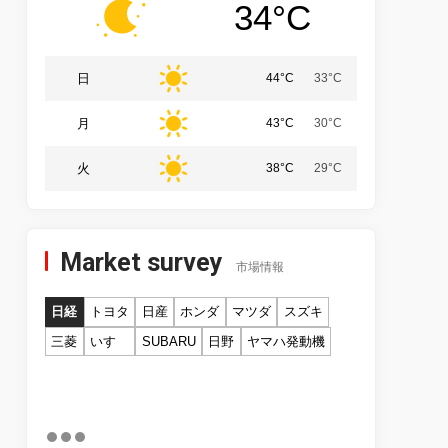
34°C
日
44°C
33°C
月
43°C
30°C
火
38°C
29°C
Market survey
市場情報
日経
トヨタ
日産
ホンダ
マツダ
スズキ
三菱
いすゞ
SUBARU
日野
ヤマハ発動機