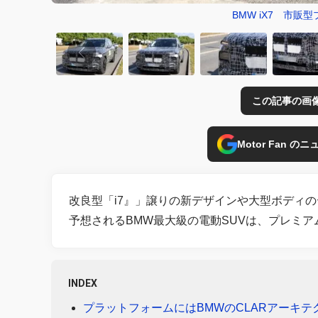
BMW iX7 市
この記事の画
Motor Fan 
改良型「i7』」譲りの新デザインや大型ボディの
予想されるBMW最大級の電動SUVは、プレミ
INDEX
プラットフォームにはBMWのCLARアーキ