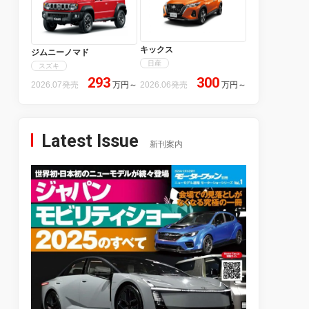
キックス
ジムニーノマド
日産
スズキ
293
300
2026.07発売
万円
～
2026.06発売
万円
～
Latest Issue
新刊案内