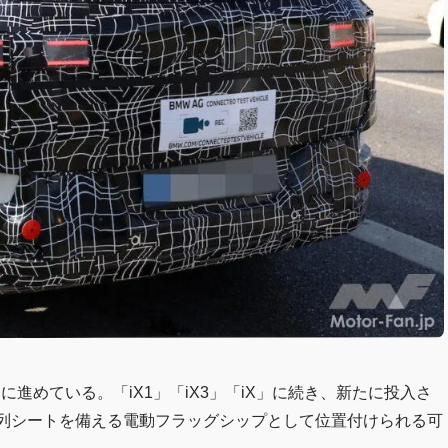
進めている。「iX1」「iX3」「iX」に続き、新たに投入さ
、3列シートを備える電動フラッグシップとして位置付けられる可