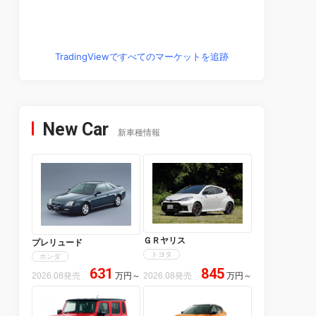
TradingViewですべてのマーケットを追跡
New Car
新車種情報
ＧＲヤリス
プレリュード
トヨタ
ホンダ
631
845
2026.08発売
万円
～
2026.08発売
万円
～