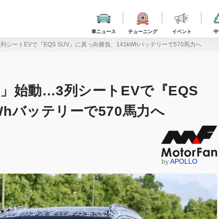
車ニュース
チューニング
イベント
中
3列シートEVで『EQS SUV』に真っ向勝負、141kWhバッテリーで570馬力へ
7」始動…3列シートEVで『EQS
Whバッテリーで570馬力へ
by
APOLLO