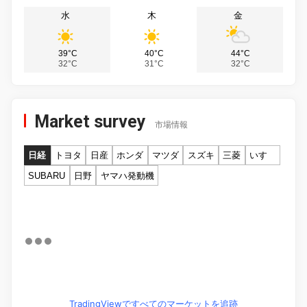
水
木
金
39°C
40°C
44°C
32°C
31°C
32°C
Market survey
市場情報
日経
トヨタ
日産
ホンダ
マツダ
スズキ
三菱
いすゞ
SUBARU
日野
ヤマハ発動機
TradingViewですべてのマーケットを追跡