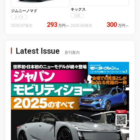
キックス
ジムニーノマド
日産
スズキ
293
300
2026.07発売
万円
～
2026.06発売
万円
～
Latest Issue
新刊案内