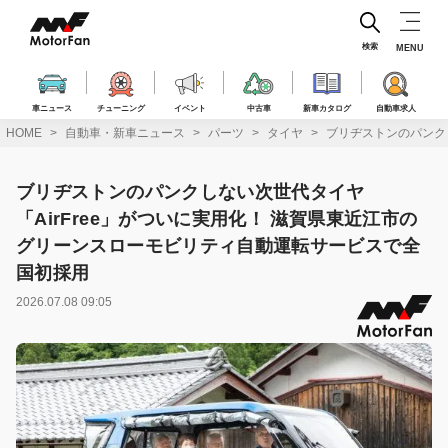
コ
ン
テ
検索
MENU
ン
ツ
へ
車ニュース
チューニング
イベント
中古車
新車カタログ
自動車求人
ス
HOME
自動車・新車ニュース
パーツ
タイヤ
ブリヂストンのパンク
キ
ッ
プ
ブリヂストンのパンクしない次世代タイヤ
「AirFree」がついに実用化！ 滋賀県東近江市の
グリーンスローモビリティ自動運転サービスで全
国初採用
2026.07.08 09:05