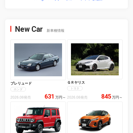
New Car
新車種情報
ＧＲヤリス
プレリュード
トヨタ
ホンダ
631
845
2026.08発売
万円
～
2026.08発売
万円
～