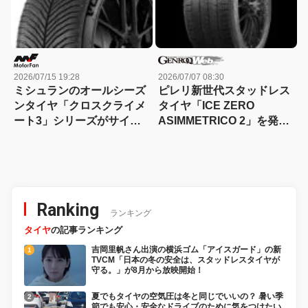
2026/07/15 19:28
2026/07/07 08:30
ミシュランのオールシーズ
ピレリ新世代スタッドレス
ンタイヤ「クロスクライメ
タイヤ「ICE ZERO
ート3」シリーズがサイズ
ASIMMETRICO 2」を発売
バリーションを拡充！
「氷上とウエットで性能向
上」
Ranking
ランキング
タイヤ
の記事ランキング
吉岡里帆さん出演の横浜ゴム「アイスガード」の新
TVCM「日本の冬の安全は、スタッドレスタイヤが
守る。」が8月から放映開始！
夏でもタイヤの空気圧は冬と同じでいいの？ 暑い季
節でも安心・安全なドライブのために気をつけたい