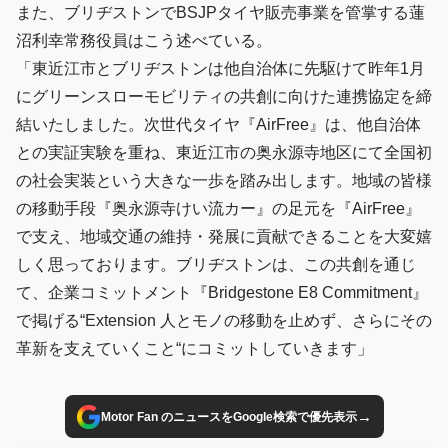
また、ブリヂストンでBSJPタイヤ販売事業を管掌する蓮
沼利幸常務役員はこう述べている。
「東近江市とブリヂストンは他自治体に先駆けて昨年1月
にグリーンスローモビリティの共創に向けた連携協定を締
結いたしました。次世代タイヤ『AirFree』は、他自治体
との実証実験を重ね、東近江市の奥永源寺地区にて全国初
の社会実装という大きな一歩を踏み出します。地域の皆様
の移動手段『奥永源寺けい流カー』の足元を『AirFree』
で支え、地域交通の維持・発展に貢献できることを大変嬉
しく思っております。ブリヂストンは、この共創を通じ
て、企業コミットメント『Bridgestone E8 Commitment』
で掲げる“Extension 人とモノの移動を止めず、さらにその
革新を支えていくこと“にコミットしていきます」
→
Motor Fan のニュースをGoogle検索で優先表示