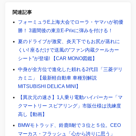
関連記事
フォーミュラE上海大会でローラ・ヤマハが初優
勝！ 3週間後の東京E-Prixに弾みを付ける！
夏のドライブが激変、炎天下でもお尻が蒸れに
くい! 座るだけで送風の“ファン内蔵クールカー
シート”が登場! 【CAR MONO図鑑】
中身が全方位で進化した頼れる2代目「三菱デリ
カミニ」【最新軽自動車 車種別解説
MITSUBISHI DELICA MINI】
【異次元の速さ】1人乗り電動ハイパーカー「マ
クマートリー スピアリング」市販仕様は洗練度
高し【動画】
BMWモトラッド、鈴鹿8耐で３位と５位。CEO
マーカス・フラッシュ「心から誇りに思う」