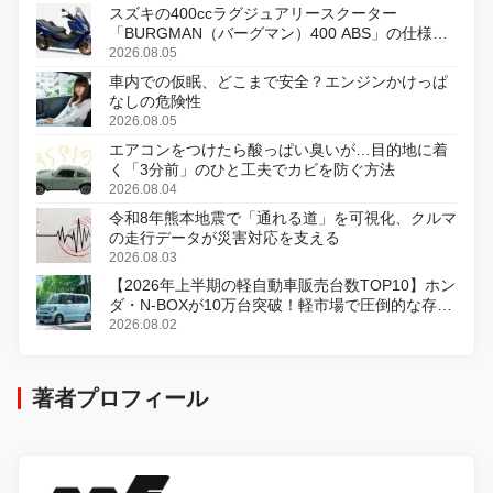
スズキの400ccラグジュアリースクーター
「BURGMAN（バーグマン）400 ABS」の仕様を
変更し、8月18日に発売
2026.08.05
車内での仮眠、どこまで安全？エンジンかけっぱ
なしの危険性
2026.08.05
エアコンをつけたら酸っぱい臭いが…目的地に着
く「3分前」のひと工夫でカビを防ぐ方法
2026.08.04
令和8年熊本地震で「通れる道」を可視化、クルマ
の走行データが災害対応を支える
2026.08.03
【2026年上半期の軽自動車販売台数TOP10】ホン
ダ・N-BOXが10万台突破！軽市場で圧倒的な存在
感
2026.08.02
著者プロフィール