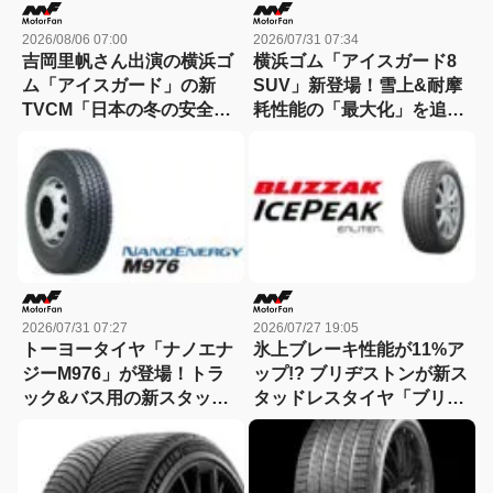
2026/08/06 07:00
2026/07/31 07:34
吉岡里帆さん出演の横浜ゴ
横浜ゴム「アイスガード8
ム「アイスガード」の新
SUV」新登場！雪上&耐摩
TVCM「日本の冬の安全
耗性能の「最大化」を追求
は、スタッドレスタイヤが
したSUV用スタッドレスタ
守る。」が8月から放映開
イヤ
始！
2026/07/31 07:27
2026/07/27 19:05
トーヨータイヤ「ナノエナ
氷上ブレーキ性能が11%ア
ジーM976」が登場！トラ
ップ!? ブリヂストンが新ス
ック&バス用の新スタッド
タッドレスタイヤ「ブリザ
レスタイヤ、低燃費&耐摩
ック アイスピーク」を発
耗&氷雪性能を高いレベル
表！
で両立