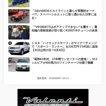
「3台のDR30スカイラインと暮らす変態的オーナ
ー!?」スーパーシルエットに取り憑かれた日常に迫
る！
「”VR38DETTはボアアップできない”を覆す！」最
先端の溶射技術が切り拓くR35GT-Rチューンの未来
トヨタ「ハイラックスサーフ」がマイナーチェンジ
で「スポーツ・ランナー」を230万円で3代目に追加
【今日は何の日？8月4日】
「昭和63年式、37年間ワンオーナーの意地！」S13
シルビアが400馬力のツインチャージ仕様で覚醒
最終更新：2026/08/07 20:11