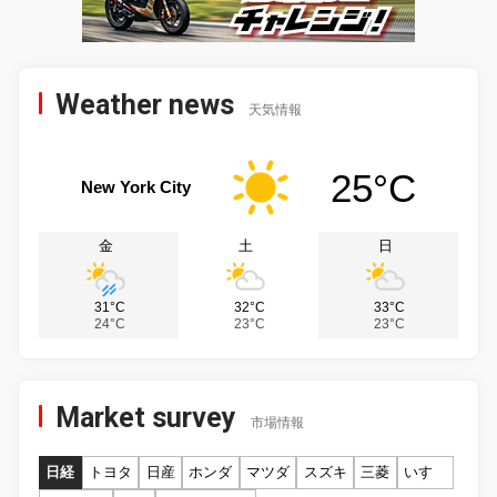
Weather news
天気情報
25°C
New York City
金
土
日
31°C
32°C
33°C
24°C
23°C
23°C
Market survey
市場情報
日経
トヨタ
日産
ホンダ
マツダ
スズキ
三菱
いすゞ