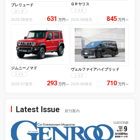
ＧＲヤリス
プレリュード
トヨタ
ホンダ
631
845
2026.08発売
万円
～
2026.08発売
万円
～
ジムニーノマド
ヴェルファイアハイブリッド
スズキ
トヨタ
293
710
2026.07発売
万円
～
2026.06発売
万円
～
Latest Issue
新刊案内