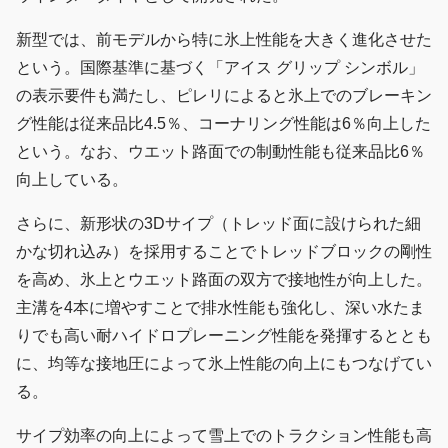
新型では、前モデルから特に氷上性能を大きく進化させた
という。国際基準に基づく「アイス グリップ シンボル」
の表示要件も満たし、ピレリによると氷上でのブレーキン
グ性能は従来品比4.5％、コーナリング性能は6％向上した
という。なお、ウエット路面での制動性能も従来品比6％
向上している。
さらに、新形状の3Dサイプ（トレッド面に設けられた細
かな切れ込み）を採用することでトレッドブロックの剛性
を高め、氷上とウエット路面の双方で接地性が向上した。
主溝を4本に増やすことで排水性能も強化し、深い水たま
りでも高い耐ハイドロプレーニング性能を発揮するととも
に、均等な接地圧によって氷上性能の向上にもつなげてい
る。
サイプ効率の向上によって雪上でのトラクション性能も高