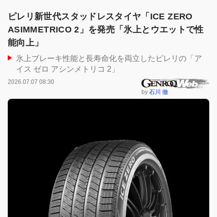
ピレリ新世代スタッドレスタイヤ「ICE ZERO
ASIMMETRICO 2」を発売「氷上とウエットで性
能向上」
氷上ブレーキ性能と長寿命化を両立したピレリの「ア
イス ゼロ アシンメトリコ 2」
2026.07.07 08:30
by
石川 徹