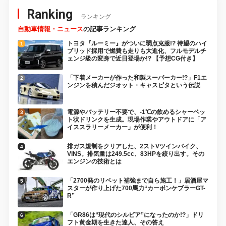
Ranking
ランキング
自動車情報・ニュース
の記事ランキング
トヨタ『ルーミー』がついに弱点克服!? 待望のハイ
ブリッド採用で燃費も走りも大進化、フルモデルチ
ェンジ級の変身で近日登場か!? 【予想CG付き】
「下着メーカーが作った和製スーパーカー!?」F1エ
ンジンを積んだジオット・キャスピタという伝説
電源やバッテリー不要で、-1℃の飲めるシャーベッ
ト状ドリンクを生成。現場作業やアウトドアに「ア
イススラリーメーカー」が便利！
排ガス規制をクリアした、2ストVツインバイク、
VINS。排気量は249.5cc、83HPを絞り出す。その
エンジンの技術とは
「2700発のリベット補強まで自ら施工！」居酒屋マ
スターが作り上げた700馬力“カーボンケブラーGT-
R”
「GR86は“現代のシルビア”になったのか!?」ドリ
フト黄金期を生きた達人、その答え