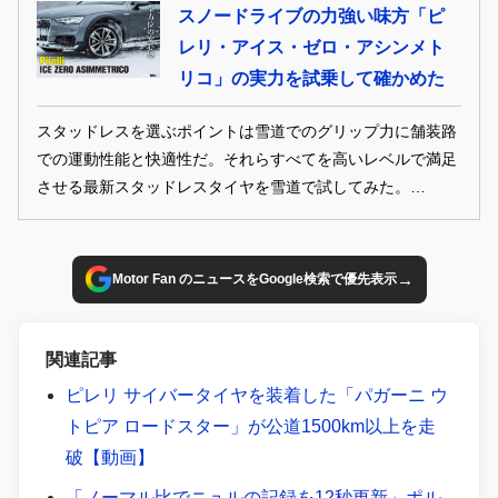
スノードライブの力強い味方「ピ
レリ・アイス・ゼロ・アシンメト
リコ」の実力を試乗して確かめた
スタッドレスを選ぶポイントは雪道でのグリップ力に舗装路
での運動性能と快適性だ。それらすべてを高いレベルで満足
させる最新スタッドレスタイヤを雪道で試してみた。
(GENROQ 2025年2月号より転載・再構成)
→
Motor Fan のニュースをGoogle検索で優先表示
関連記事
ピレリ サイバータイヤを装着した「パガーニ ウ
トピア ロードスター」が公道1500km以上を走
破【動画】
「ノーマル比でニュルの記録を12秒更新」ポル