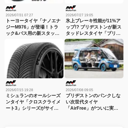
2026/07/31 07:27
2026/07/27 19:05
トーヨータイヤ「ナノエナ
氷上ブレーキ性能が11%ア
ジーM976」が登場！トラ
ップ!? ブリヂストンが新ス
ック&バス用の新スタッド
タッドレスタイヤ「ブリザ
レスタイヤ、低燃費&耐摩
ック アイスピーク」を発
耗&氷雪性能を高いレベル
表！
で両立
2026/07/15 19:28
2026/07/08 09:05
ミシュランのオールシーズ
ブリヂストンのパンクしな
ンタイヤ「クロスクライメ
い次世代タイヤ
ート3」シリーズがサイズ
「AirFree」がついに実用
バリーションを拡充！
化！ 滋賀県東近江市のグリ
ーンスローモビリティ自動
運転サービスで全国初採用