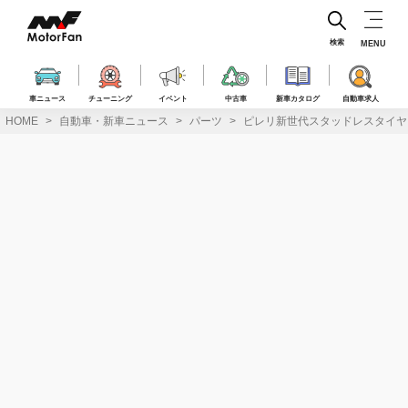
コ
ン
テ
検索
MENU
ン
ツ
へ
車ニュース
チューニング
イベント
中古車
新車カタログ
自動車求人
ス
HOME
自動車・新車ニュース
パーツ
ピレリ新世代スタッドレスタイヤ「IC
キ
ッ
プ