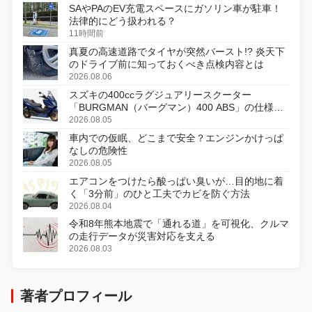
SAやPAのEV充電スペースにガソリン車が駐車！
法律的にどう扱われる？
11時間前
真夏の高速道路でタイヤが突然バースト!? 炎天下
のドライブ前に知っておくべき点検内容とは
2026.08.06
スズキの400ccラグジュアリースクーター
「BURGMAN（バーグマン）400 ABS」の仕様を
変更し、8月18日に発売
2026.08.05
車内での仮眠、どこまで安全？エンジンかけっぱ
なしの危険性
2026.08.05
エアコンをつけたら酸っぱい臭いが…目的地に着
く「3分前」のひと工夫でカビを防ぐ方法
2026.08.04
令和8年熊本地震で「通れる道」を可視化、クルマ
の走行データが災害対応を支える
2026.08.03
著者プロフィール