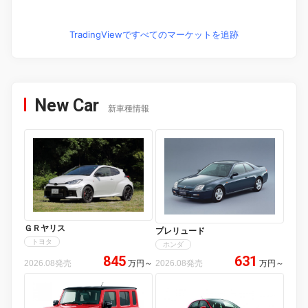
TradingViewですべてのマーケットを追跡
New Car
新車種情報
ＧＲヤリス
プレリュード
トヨタ
ホンダ
845
631
2026.08発売
万円
～
2026.08発売
万円
～