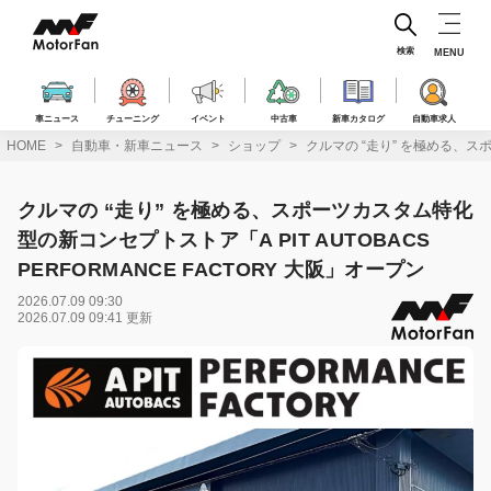
コ
ン
テ
検索
MENU
ン
ツ
へ
車ニュース
チューニング
イベント
中古車
新車カタログ
自動車求人
ス
HOME
自動車・新車ニュース
ショップ
クルマの “走り” を極める、スポ
キ
ッ
プ
クルマの “走り” を極める、スポーツカスタム特化
型の新コンセプトストア「A PIT AUTOBACS
PERFORMANCE FACTORY 大阪」オープン
2026.07.09 09:30
2026.07.09 09:41 更新