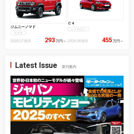
Ｃ４
ジムニーノマド
シトロエン
スズキ
293
455
2026.07発売
万円
～
2026.06発売
万円
～
Latest Issue
新刊案内