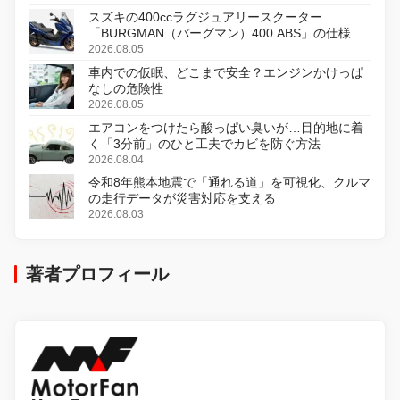
スズキの400ccラグジュアリースクーター
「BURGMAN（バーグマン）400 ABS」の仕様を
変更し、8月18日に発売
2026.08.05
車内での仮眠、どこまで安全？エンジンかけっぱ
なしの危険性
2026.08.05
エアコンをつけたら酸っぱい臭いが…目的地に着
く「3分前」のひと工夫でカビを防ぐ方法
2026.08.04
令和8年熊本地震で「通れる道」を可視化、クルマ
の走行データが災害対応を支える
2026.08.03
著者プロフィール