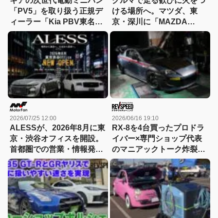
キアの次世代電動ミニバン
クルマで走る歓びに火をつ
「PV5」を取り扱う正規デ
ける場所へ。マツダ、東
ィーラー「Kia PBV東名横
京・深川に「MAZDA
浜」が南町田グランベリー
HERITAGE SPACE
パーク内にオープン！
FUKAGAWA」を開設
2026/07/25 12:00
2026/06/16 19:10
ALESSが、2026年8月に東
RX-8を4台買ったプロドラ
京・渋谷オフィスを開設。
イバー×専門ショップ代表
首都圏での営業・情報発信
のマニアックトーク炸裂！
体制を強化
歴代ロードスター/RX-8を
楽しむ OVER DRIVE編