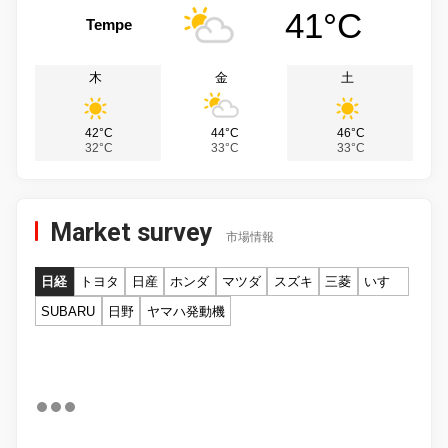
41°C
Tempe
木
金
土
42°C
44°C
46°C
32°C
33°C
33°C
Market survey
市場情報
日経
トヨタ
日産
ホンダ
マツダ
スズキ
三菱
いすゞ
SUBARU
日野
ヤマハ発動機