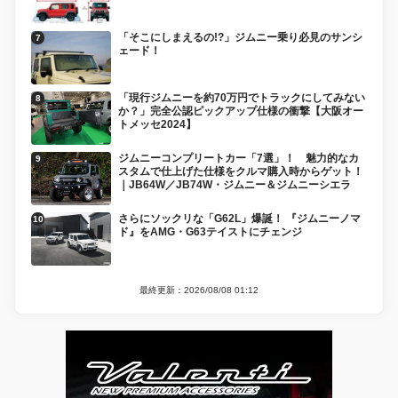
「そこにしまえるの!?」ジムニー乗り必見のサンシ
ェード！
「現行ジムニーを約70万円でトラックにしてみない
か？」完全公認ピックアップ仕様の衝撃【大阪オー
トメッセ2024】
ジムニーコンプリートカー「7選」！ 魅力的なカ
スタムで仕上げた仕様をクルマ購入時からゲット！
｜JB64W／JB74W・ジムニー＆ジムニーシエラ
さらにソックリな「G62L」爆誕！ 『ジムニーノマ
ド』をAMG・G63テイストにチェンジ
最終更新：2026/08/08 01:12