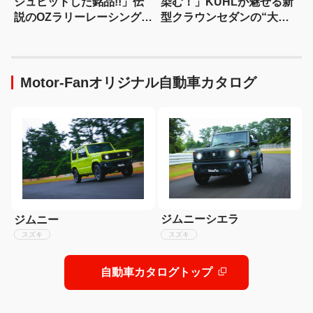
シュヒットした銘品!!」伝
染む！」KUHLが魅せる新
説のOZラリーレーシングを
型クラウンセダンの“大人
今だからこそ狙いたい！
な”薄型フラップエアロ
Motor-Fanオリジナル自動車カタログ
ジムニーシエラ
ジムニー
スズキ
スズキ
自動車カタログトップ