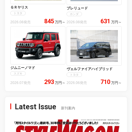
ＧＲヤリス
プレリュード
トヨタ
ホンダ
845
631
2026.08発売
万円
～
2026.08発売
万円
～
ジムニーノマド
ヴェルファイアハイブリッド
スズキ
トヨタ
293
710
2026.07発売
万円
～
2026.06発売
万円
～
Latest Issue
新刊案内