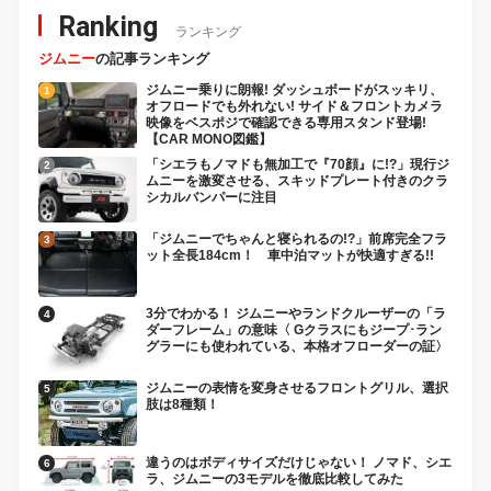
Ranking
ランキング
ジムニー
の記事ランキング
ジムニー乗りに朗報! ダッシュボードがスッキリ、
オフロードでも外れない! サイド＆フロントカメラ
映像をベスポジで確認できる専用スタンド登場!
【CAR MONO図鑑】
「シエラもノマドも無加工で『70顔』に!?」現行ジ
ムニーを激変させる、スキッドプレート付きのクラ
シカルバンパーに注目
「ジムニーでちゃんと寝られるの!?」前席完全フラ
ット全長184cm！ 車中泊マットが快適すぎる!!
3分でわかる！ ジムニーやランドクルーザーの「ラ
ダーフレーム」の意味〈 Gクラスにもジープ･ラン
グラーにも使われている、本格オフローダーの証〉
ジムニーの表情を変身させるフロントグリル、選択
肢は8種類！
違うのはボディサイズだけじゃない！ ノマド、シエ
ラ、ジムニーの3モデルを徹底比較してみた