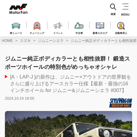
コ
ン
テ
検索
MENU
ン
ツ
へ
車ニュース
チューニング
イベント
中古車
新車カタログ
自動車求人
ス
HOME
スズキ
ジムニーシエラ
ジムニー純正ボディカラーとも相性抜群
キ
ッ
プ
ジムニー純正ボディカラーとも相性抜群！ 鍛造ス
ポーツホイールの特別色がめっちゃオシャレ
[A・LAP-J ]の新作は、ジムニー×アウトドアの世界観を
さらに盛り上げるアースカラー仕様【最新・最強の16
インチホイール for ジムニー&ジムニーシエラ #007】
2024.10.24 18:00