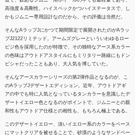
高強度＆高剛性。ハイスペックかつハイステータスで、し
かもジムニー専用設計なのだから、その評価は当然だ。
そんなAラップJにかつて期間限定で展開されたのがAラッ
プJ2122リミテッド。アームズグレーといういわゆるロー
ビジ色を採用したのが特徴で、その独特なアース系カラー
の色味はアウトドアスタイルにもミリタリー路線にもドン
ピシャだったこともあり、大人気を博していた。
そんなアースカラーシリーズの第2弾作品となるのが、こ
のAラップJデザートエディション。近年、アウトドアギ
アの中でも特に人気となっているタンカラーを意識したデ
ザートイエロー色となるのがポイントで、ジムニーとの親
和性もアウトドア仕様との相性も、もちろん極上である。
このデザートイエロー、淡いイエロー系のカラーをベース
にマットクリアを被せることで、砂漠のようなサンドベー