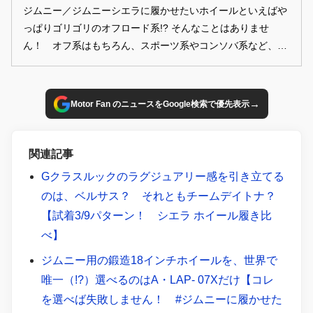
ジムニー／ジムニーシエラに履かせたいホイールといえばや
っぱりゴリゴリのオフロード系!? そんなことはありませ
ん！ オフ系はもちろん、スポーツ系やコンソバ系など、
様々なデザインを華麗に履きこなすことができる。そんなジ
ムニー／ジムニーシエラに履かせたい、2023最新ホイール全
14本をご紹介します！
→
Motor Fan のニュースをGoogle検索で優先表示
関連記事
Gクラスルックのラグジュアリー感を引き立てる
のは、ベルサス？ それともチームデイトナ？
【試着3/9パターン！ シエラ ホイール履き比
べ】
ジムニー用の鍛造18インチホイールを、世界で
唯一（!?）選べるのはA・LAP- 07Xだけ【コレ
を選べば失敗しません！ #ジムニーに履かせた