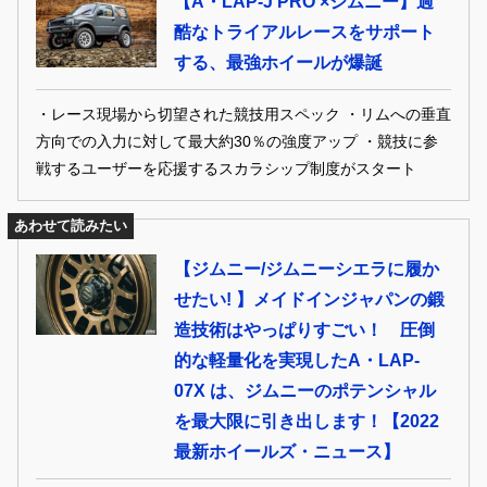
【A・LAP-J PRO ×ジムニー】過
酷なトライアルレースをサポート
する、最強ホイールが爆誕
・レース現場から切望された競技用スペック ・リムへの垂直
方向での入力に対して最大約30％の強度アップ ・競技に参
戦するユーザーを応援するスカラシップ制度がスタート
あわせて読みたい
【ジムニー/ジムニーシエラに履か
せたい! 】メイドインジャパンの鍛
造技術はやっぱりすごい！ 圧倒
的な軽量化を実現したA・LAP-
07X は、ジムニーのポテンシャル
を最大限に引き出します！【2022
最新ホイールズ・ニュース】