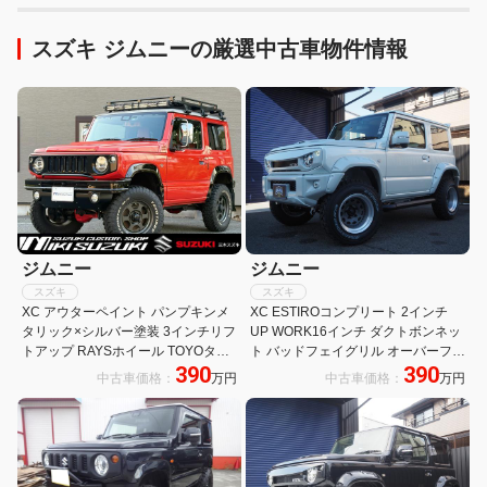
スズキ ジムニーの厳選中古車物件情報
ジムニー
ジムニー
スズキ
スズキ
XC アウターペイント パンプキンメ
XC ESTIROコンプリート 2インチ
タリック×シルバー塗装 3インチリフ
UP WORK16インチ ダクトボンネッ
トアップ RAYSホイール TOYOタイ
ト バッドフェイグリル オーバーフェ
390
390
ヤ ダムドエアロ リングヘッドライト
ンダー リアウイング サイドステップ
中古車価格：
万円
中古車価格：
万円
IPFルーフラック ヨシムラマフラー
2本出しマフラー LEDテール シート
9型フルセグナビ
カバー