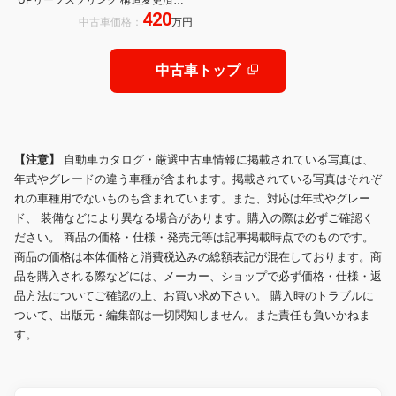
UPリーフスプリング 構造変更済み
420
リアLSD トランスファーダウンギア
中古車価格：
万円
本革RECARO CLASSIC LS AT・
ECUオーバーホール済み
中古車トップ
【注意】
自動車カタログ・厳選中古車情報に掲載されている写真は、
年式やグレードの違う車種が含まれます。掲載されている写真はそれぞ
れの車種用でないものも含まれています。また、対応は年式やグレー
ド、 装備などにより異なる場合があります。購入の際は必ずご確認く
ださい。 商品の価格・仕様・発売元等は記事掲載時点でのものです。
商品の価格は本体価格と消費税込みの総額表記が混在しております。商
品を購入される際などには、メーカー、ショップで必ず価格・仕様・返
品方法についてご確認の上、お買い求め下さい。 購入時のトラブルに
ついて、出版元・編集部は一切関知しません。また責任も負いかねま
す。