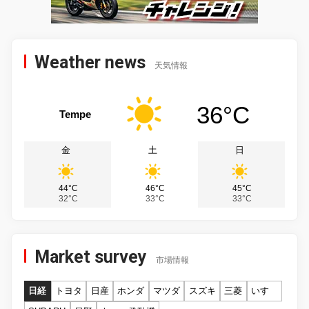
Weather news
天気情報
36°C
Tempe
金
土
日
44°C
46°C
45°C
32°C
33°C
33°C
Market survey
市場情報
日経
トヨタ
日産
ホンダ
マツダ
スズキ
三菱
いすゞ