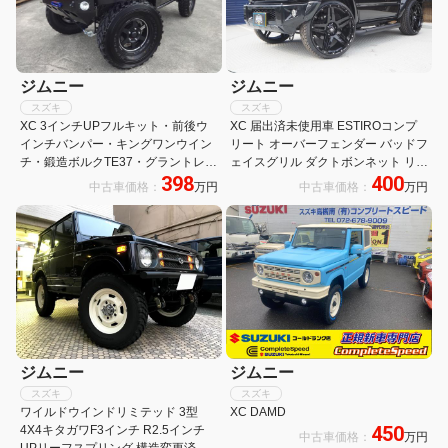
ジムニー
ジムニー
スズキ
スズキ
XC 3インチUPフルキット・前後ウ
XC 届出済未使用車 ESTIROコンプ
インチバンパー・キングワンウイン
リート オーバーフェンダー バッドフ
チ・鍛造ボルクTE37・グラントレッ
ェイスグリル ダクトボンネット リア
398
400
クMT750・50パイワンオフマフラー
ウイング 22AW ローダウン 4本出し
中古車価格：
万円
中古車価格：
万円
チタンサイレンサー・カロッツェリ
マフラー ディスプレイ ドラレコ Bカ
アSDナビ&TV&インナーミラー
メラ ETC
ジムニー
ジムニー
スズキ
スズキ
ワイルドウインドリミテッド 3型
XC DAMD
450
4X4キタガワF3インチ R2.5インチ
中古車価格：
万円