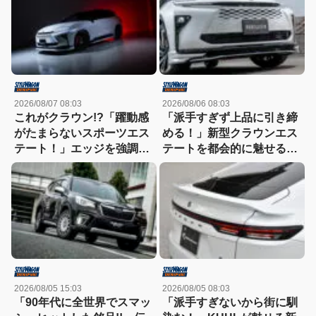
2026/08/07 08:03
2026/08/06 08:03
これがクラウン!?「躍動感
「派手すぎず上品に引き締
がたまらないスポーツエス
める！」新型クラウンエス
テート！」エッジを強調し
テートを都会的に魅せる、
たエアロに22インチホイー
モデリスタのディーラーで
ルで武装
買える流麗スタイル
2026/08/05 15:03
2026/08/05 08:03
「90年代に全世界でスマッ
「派手すぎないから街に馴