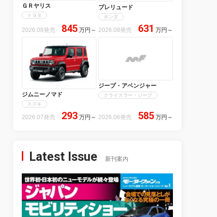
ＧＲヤリス
プレリュード
トヨタ
ホンダ
845
631
2026.08発売
万円
～
2026.08発売
万円
～
ジープ・アベンジャー
ジムニーノマド
クライスラー・ジープ
スズキ
293
585
2026.07発売
万円
～
2026.06発売
万円
～
Latest Issue
新刊案内