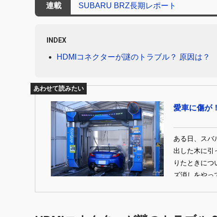
連載
SUBARU BRZ長期レポート
INDEX
HDMIコネクターが謎のトラブル？ 原因は？
あわせて読みたい
愛車に傷が！
ある日、スバ
出した木に引
りたときにつ
ズ消しをやって
（MATSUNUM