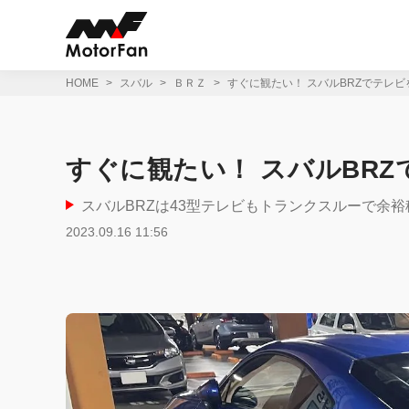
コ
ン
テ
ン
ツ
HOME
スバル
ＢＲＺ
すぐに観たい！ スバルBRZでテレ
へ
ス
キ
ッ
すぐに観たい！ スバルBR
プ
スバルBRZは43型テレビもトランクスルーで余裕積
2023.09.16 11:56