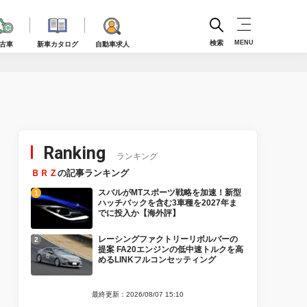
検索
MENU
古車
新車カタログ
自動車求人
Ranking
ランキング
ＢＲＺ
の記事ランキング
スバルがMTスポーツ戦略を加速！新型
ハッチバックを含む3車種を2027年ま
でに投入か【海外評】
レーシングファクトリーリボルバーの
提案 FA20エンジンの低中速トルクを高
めるLINKフルコンセッティング
最終更新：2026/08/07 15:10