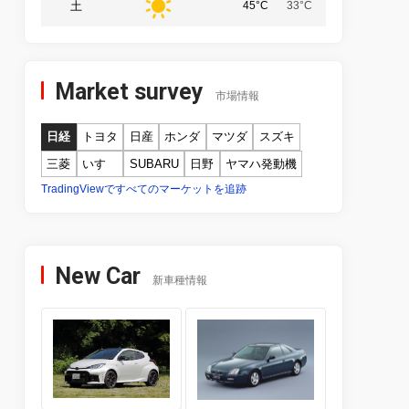
土
45°C
33°C
Market survey
市場情報
日経
トヨタ
日産
ホンダ
マツダ
スズキ
三菱
いすゞ
SUBARU
日野
ヤマハ発動機
TradingViewですべてのマーケットを追跡
New Car
新車種情報