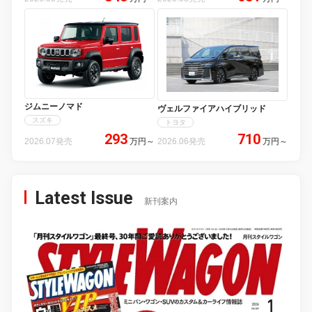
ジムニーノマド
ヴェルファイアハイブリッド
スズキ
トヨタ
293
710
2026.07発売
万円
～
2026.06発売
万円
～
Latest Issue
新刊案内