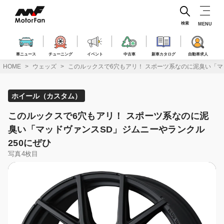
コ
ン
テ
検索
MENU
ン
ツ
へ
車ニュース
チューニング
イベント
中古車
新車カタログ
自動車求人
ス
HOME
ウェッズ
このルックスで6穴もアリ！ スポーツ系なのに泥臭い「マ
キ
ッ
プ
ホイール（カスタム）
このルックスで6穴もアリ！ スポーツ系なのに泥
臭い「マッドヴァンスSD」ジムニーやランクル
250にぜひ
写真4枚目