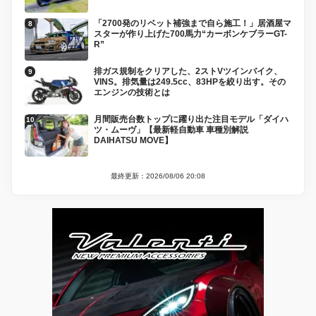
「2700発のリベット補強まで自ら施工！」居酒屋マ
スターが作り上げた700馬力“カーボンケブラーGT-
R”
排ガス規制をクリアした、2ストVツインバイク、
VINS。排気量は249.5cc、83HPを絞り出す。その
エンジンの技術とは
月間販売台数トップに躍り出た注目モデル「ダイハ
ツ・ムーヴ」【最新軽自動車 車種別解説
DAIHATSU MOVE】
最終更新：2026/08/06 20:08