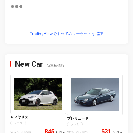
TradingViewですべてのマーケットを追跡
New Car
新車種情報
ＧＲヤリス
プレリュード
トヨタ
ホンダ
845
631
2026.08発売
万円
～
2026.08発売
万円
～