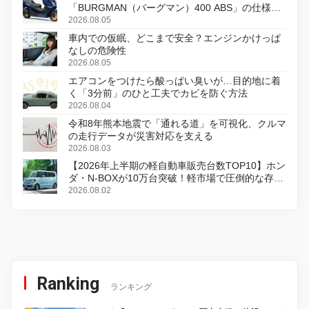
「BURGMAN（バーグマン）400 ABS」の仕様を
変更し、8月18日に発売
2026.08.05
車内での仮眠、どこまで安全？エンジンかけっぱ
なしの危険性
2026.08.05
エアコンをつけたら酸っぱい臭いが…目的地に着
く「3分前」のひと工夫でカビを防ぐ方法
2026.08.04
令和8年熊本地震で「通れる道」を可視化、クルマ
の走行データが災害対応を支える
2026.08.03
【2026年上半期の軽自動車販売台数TOP10】ホン
ダ・N-BOXが10万台突破！軽市場で圧倒的な存在
感
2026.08.02
Ranking
ランキング