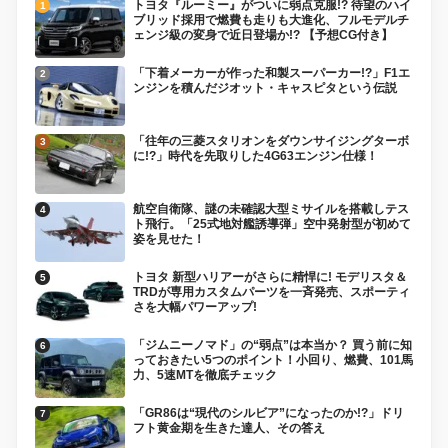
トヨタ『ルーミー』がついに弱点克服!? 待望のハイ
ブリッド採用で燃費も走りも大進化、フルモデルチ
ェンジ級の変身で近日登場か!? 【予想CG付き】
「下着メーカーが作った和製スーパーカー!?」F1エ
ンジンを積んだジオット・キャスピタという伝説
「往年の三菱スタリオンをダウンサイジングターボ
に!?」時代を先取りした4G63エンジン仕様！
航空自衛隊、謎の未確認大型ミサイルを搭載しテス
ト飛行。「25式地対艦誘導弾」空中発射型が初めて
姿を見せた！
トヨタ 新型ハリアーがさらに精悍に! モデリスタ＆
TRDが専用カスタムパーツを一斉発売、スポーティ
さを大幅パワーアップ!
「ジムニーノマド」の“弱点”は本当か？ 買う前に知
っておきたい5つのポイント！小回り、燃費、101馬
力、5速MTを徹底チェック
「GR86は“現代のシルビア”になったのか!?」ドリ
フト黄金期を生きた達人、その答え