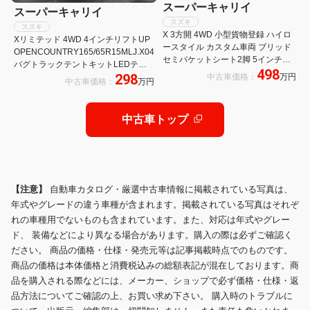
スーパーキャリイ
スーパーキャリイ
スズキ
スズキ
X 3方開 4WD 小型貨物登録 ハイロ
Xリミテッド 4WD 4インチリフトUP
ースタイル カスタム車両 ブリッド
OPENCOUNTRY165/65R15MLJ.X04
セミバケットシート2脚 5インチリ
バグトラックテントキットLEDテー
498
フトアップ 15インチ8Jワークマイ
298
中古車価格：
万円
ルランプ 届出済み未使用車 スマート
中古車価格：
万円
スター 70mmワイドフェンダー ロ
キー キーレス クリアランスソナー
ールバー カスタム
中古車トップ
【注意】
自動車カタログ・厳選中古車情報に掲載されている写真は、
年式やグレードの違う車種が含まれます。掲載されている写真はそれぞ
れの車種用でないものも含まれています。また、対応は年式やグレー
ド、 装備などにより異なる場合があります。購入の際は必ずご確認く
ださい。 商品の価格・仕様・発売元等は記事掲載時点でのものです。
商品の価格は本体価格と消費税込みの総額表記が混在しております。商
品を購入される際などには、メーカー、ショップで必ず価格・仕様・返
品方法についてご確認の上、お買い求め下さい。 購入時のトラブルに