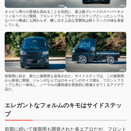
キャビン周りの質感を高めることを目的に、最上級グレードのスーパーキャ
リィをベースに開発。フロントフラップやサイドステップといったシンプル
なパーツ構成にも関わらず、醸し出す上品な雰囲気は軽トラックの域を凌駕
している。
前期用に続き、新たに後期用も追加された。サイドステップは、この後期用
から新規に開発。ジャンボならではのキャビンのサイズ感を、フロントフラ
ップと共に一体化し、ノーマルの腰高感を視覚的に軽減させてくるアイデア
品だ。
エレガントなフォルムのキモはサイドステッ
プ
前期に続いて後期用も開発された各エアロだが、フロント