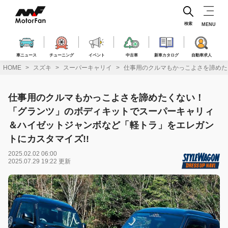
コ
ン
テ
検索
MENU
ン
ツ
へ
車ニュース
チューニング
イベント
中古車
新車カタログ
自動車求人
ス
HOME
スズキ
スーパーキャリイ
仕事用のクルマもかっこよさを諦めた
キ
ッ
プ
仕事用のクルマもかっこよさを諦めたくない！
「グランツ」のボディキットでスーパーキャリィ
＆ハイゼットジャンボなど「軽トラ」をエレガン
トにカスタマイズ!!
2025.02.02 06:00
2025.07.29 19:22 更新