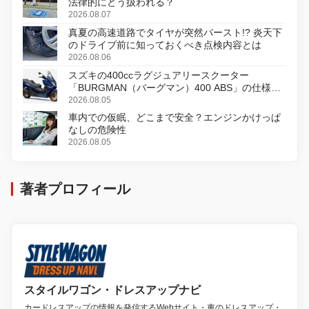
法律的にどう扱われる？
2026.08.07
真夏の高速道路でタイヤが突然バースト!? 炎天下
のドライブ前に知っておくべき点検内容とは
2026.08.06
スズキの400ccラグジュアリースクーター
「BURGMAN（バーグマン）400 ABS」の仕様を
変更し、8月18日に発売
2026.08.05
車内での仮眠、どこまで安全？エンジンかけっぱ
なしの危険性
2026.08.05
著者プロフィール
スタイルワゴン・ドレスアップナビ
カードレスアップの情報を発信するWebサイト・車のドレスアップ・