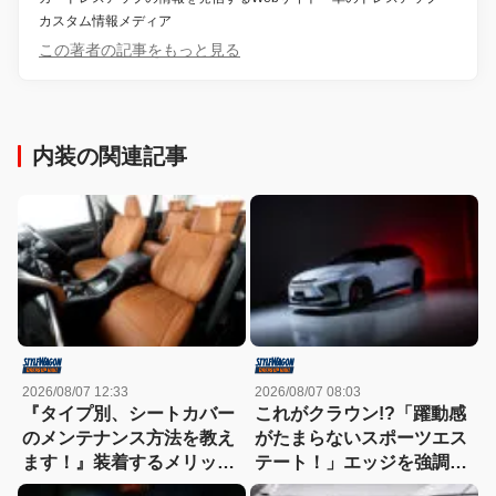
カスタム情報メディア
この著者の記事をもっと見る
内装の関連記事
2026/08/07 12:33
2026/08/07 08:03
『タイプ別、シートカバー
これがクラウン!?「躍動感
のメンテナンス方法を教え
がたまらないスポーツエス
ます！』装着するメリット
テート！」エッジを強調し
も紹介！
たエアロに22インチホイー