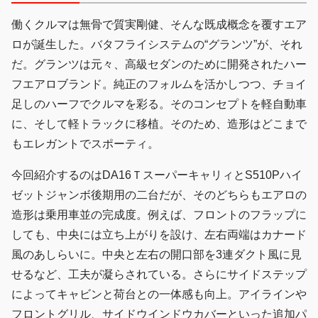
働くクルマは無骨で質実剛健、そんな既成概念を覆すエア
ロが誕生した。バタフライシステムの“グランツ”が、それ
だ。グランツは元々、高級セダンのために開発されたハー
フエアロブランド。純正のフォルムを活かしつつ、チョイ
足しのハーフでクルマを彩る。そのコンセプトを軽自動車
に、そして軽トラックに移植。そのため、造形はどこまで
もエレガントでスポーティ。
今回紹介するのはDA16ＴスーパーキャリィとS510Pハイ
ゼットジャンボ後期用の二台だが、そのどちらもエアロの
造形は乗用車並の完成度。例えば、フロントのフラップに
しても、中央には立ち上がりを設け、左右両端はカナード
風のあしらいに。中央と左右の開口部を3連ダクト風に見
せるなど、工夫が凝らされている。さらにサイドステップ
によってキャビンと荷台との一体感も向上。アイラインや
フロントグリル、サイドウインドウカバーといった追加パ