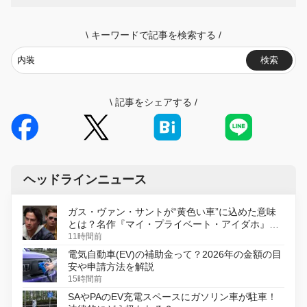
\
キーワードで記事を検索する
/
検索
\
記事をシェアする
/
ヘッドラインニュース
ガス・ヴァン・サントが“黄色い車”に込めた意味
とは？名作『マイ・プライベート・アイダホ』が
初のデジタルリマスター版で復活
11時間前
電気自動車(EV)の補助金って？2026年の金額の目
安や申請方法を解説
15時間前
SAやPAのEV充電スペースにガソリン車が駐車！