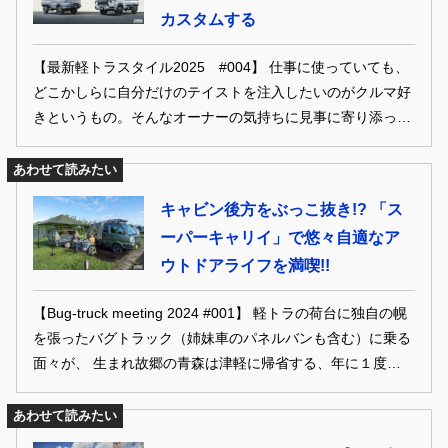
カスタムする
【最新軽トラスタイル2025 #004】 仕事に使っていても、
どこかしらに自分だけのテイストを注入したいのがクルマ好
きというもの。そんなオーナーの気持ちに見事に寄り添って
パーツ開発をしているライツ。新作アイテムを中心にライツ
ならではの軽トラカスタムを紹介しよう。
あわせて読みたい
キャビン後方をぶっこ抜き!? 「ス
ーパーキャリイ」で悠々自適なア
ウトドアライフを満喫!!
【Bug-truck meeting 2024 #001】 軽トラの荷台に独自の幌
を張ったバグトラック（姉妹車のパネルバンも含む）に乗る
面々が、 生まれ故郷の青森は津軽に帰省する、年に１度の恒
例行事がバグトラック・ミーティング。 1泊2日のツーリ
ング＆キャンプで絆を深め合うのでした。
あわせて読みたい