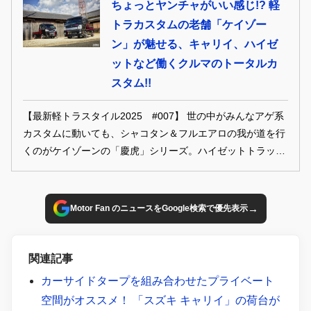
ちょっとヤンチャがいい感じ!? 軽
トラカスタムの老舗「ケイゾー
ン」が魅せる、キャリイ、ハイゼ
ットなど働くクルマのトータルカ
スタム!!
【最新軽トラスタイル2025 #007】 世の中がみんなアゲ系
カスタムに動いても、シャコタン＆フルエアロの我が道を行
くのがケイゾーンの「慶虎」シリーズ。ハイゼットトラック
＆ジャンボやキャリイ＆スーパーキャリイ といった人気車
種から、今や希少なHA6/8アクティまで、軽トラ用アイテム
ならケイゾーンの「慶虎」におまかせだ。
→
Motor Fan のニュースをGoogle検索で優先表示
関連記事
カーサイドタープを組み合わせたプライベート
空間がオススメ！ 「スズキ キャリイ」の荷台が