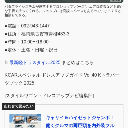
バタフライシステムが運営するプロショップ“バース”。エアロ装着などを確か
な手腕で担ってくれる。ショップには商談スペースもあるので、じっくりと
相談もできる。
●電話：092-943-1447
●住所：福岡県古賀市青柳483-3
●時間：10:00〜18:00
●定休：土曜・日曜・祝日
▷
最新軽トラスタイル2025
まとめはこちら
KCARスペシャル ドレスアップガイド Vol.40 Kトラパー
ツブック 2025
[スタイルワゴン・ドレスアップナビ編集部]
あわせて読みたい
キャリイ＆ハイゼットジャンボ！
働くクルマの両巨頭を内外装フル