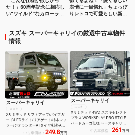
「こんな仕様が欲しかっ
似てるよね！「愛くるしい
た！」60周年記念に相応し
表情に一目惚れ」ちょっぴ
い“ワイルド”なカローラク
りレトロで可愛らしい新型
ロスは366万3000円〜
クロスビーはいかが？
スズキ スーパーキャリイの厳選中古車物件
情報
スーパーキャリイ
スーパーキャリイ
スズキ
スズキ
Xリミテッド 4WD スズキセレクト
Xリミテッド リフトアップ/パイプガ
プラス WORK&PLAY PRO STYLE
ード/LEDライト/リアゲート/柿本マフ
ハードカーゴ仕様 ベースキャリア
ラー/ジオランダーATタイヤ/社外AW/
261
ルーフラック ユーティリティパネ
249.8
中古車価格：
万円
マックスライナーガード/ナビ/前後カ
中古車価格：
万円
ル マッドフラップ フューエルキャ