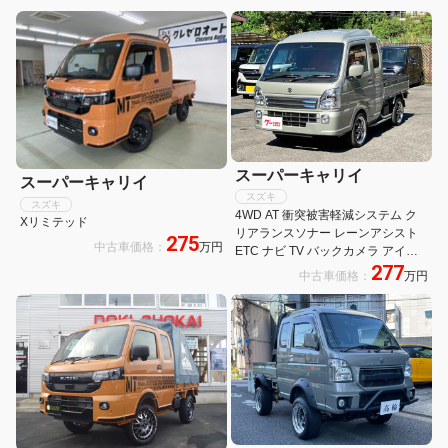
メラ/ウーファー/ツイーター/デジタル
ップ アウトドア キャンプ
ミラー/社外ハンドル
スーパーキャリイ
スーパーキャリイ
スズキ
スズキ
4WD AT 衝突被害軽減システム ク
Xリミテッド
リアランスソナー レーンアシスト
275
中古車価格：
万円
ETC ナビ TV バックカメラ アイド
277
リングストップ 電動格納ミラー オ
中古車価格：
万円
ートライト アルミホイール ESC