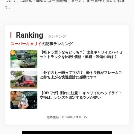
ついて、出版元・編集部は一切関知しません。また責任も負いかねま
す。
Ranking
ランキング
スーパーキャリイ
の記事ランキング
【軽トラ買うならどっち？】改良キャリイとハイゼ
ットトラックを比較! 価格・燃費・装備の差は？
「外すのも一瞬ってマジ!?」軽トラ幌がフレームご
と持ち上がる快適設計に感動です!!
【DIYワザ】割れに注意！ キャリイのヘッドライト
交換は、レンズを固定するツメが硬い
最終更新：2026/08/09 00:15