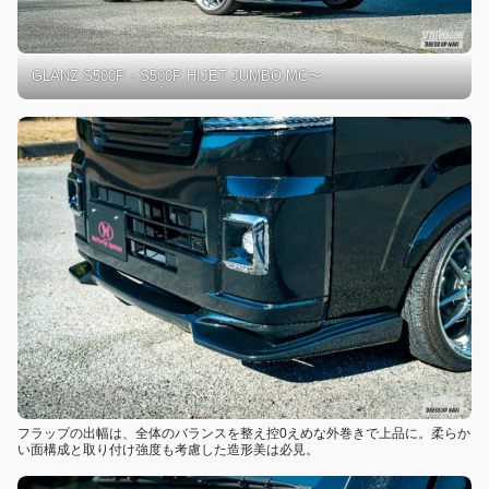
GLANZ S500P・S500P HIJET JUMBO MC〜
フラップの出幅は、全体のバランスを整え控0えめな外巻きで上品に。柔らか
い面構成と取り付け強度も考慮した造形美は必見。