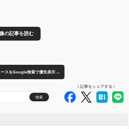
→
のニュースをGoogle検索で優先表示
\
記事をシェアする
/
検索