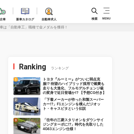
検索
MENU
古車
新車カタログ
自動車求人
動車は「自動車工」職種で金メダルを獲得！
Ranking
ランキング
トヨタ『ルーミー』がついに弱点克
服!? 待望のハイブリッド採用で燃費も
走りも大進化、フルモデルチェンジ級
の変身で近日登場か!? 【予想CG付き】
「下着メーカーが作った和製スーパー
カー!?」F1エンジンを積んだジオッ
ト・キャスピタという伝説
「往年の三菱スタリオンをダウンサイ
ジングターボに!?」時代を先取りした
4G63エンジン仕様！