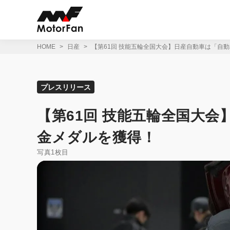
コ
ン
テ
ン
ツ
HOME
日産
【第61回 技能五輪全国大会】日産自動車は「自
へ
ス
キ
ッ
プレスリリース
プ
【第61回 技能五輪全国大
金メダルを獲得！
写真1枚目