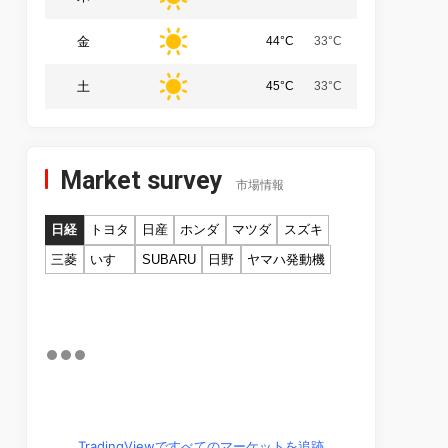
金
44°C
33°C
土
45°C
33°C
Market survey
市場情報
日経
トヨタ
日産
ホンダ
マツダ
スズキ
三菱
いすゞ
SUBARU
日野
ヤマハ発動機
TradingViewですべてのマーケットを追跡