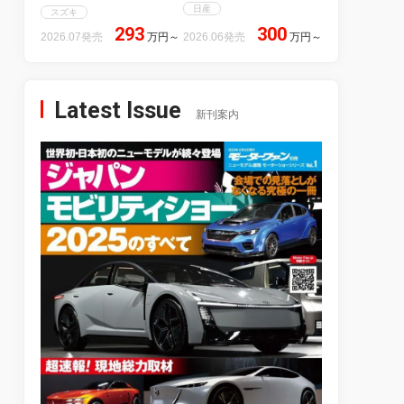
日産
スズキ
293
300
2026.07発売
万円
～
2026.06発売
万円
～
Latest Issue
新刊案内