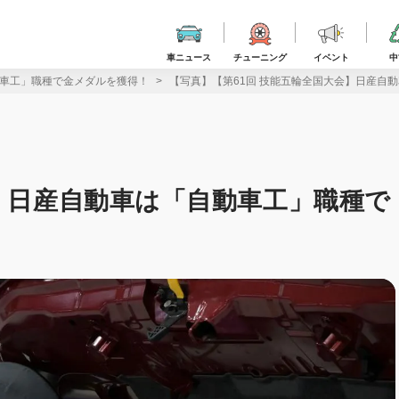
車ニュース
チューニング
イベント
中
動車工」職種で金メダルを獲得！
【写真】【第61回 技能五輪全国大会】日産自
会】日産自動車は「自動車工」職種で