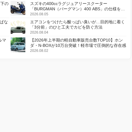
天下の
スズキの400ccラグジュアリースクーター
「BURGMAN（バーグマン）400 ABS」の仕様を変
更し、8月18日に発売
2026.08.05
ぱな
エアコンをつけたら酸っぱい臭いが…目的地に着く
「3分前」のひと工夫でカビを防ぐ方法
2026.08.04
ルマ
【2026年上半期の軽自動車販売台数TOP10】ホン
ダ・N-BOXが10万台突破！軽市場で圧倒的な存在感
2026.08.02