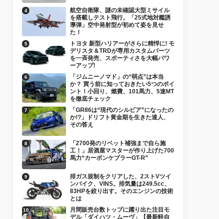
航空自衛隊、謎の未確認大型ミサイル
を搭載しテスト飛行。「25式地対艦誘
導弾」空中発射型が初めて姿を見せ
た！
トヨタ 新型ハリアーがさらに精悍に! モ
デリスタ＆TRDが専用カスタムパーツ
を一斉発売、スポーティさを大幅パワ
ーアップ!
「ジムニーノマド」の“弱点”は本当
か？ 買う前に知っておきたい5つのポイ
ント！小回り、燃費、101馬力、5速MT
を徹底チェック
「GR86は“現代のシルビア”になったの
か!?」ドリフト黄金期を生きた達人、
その答え
「2700発のリベット補強まで自ら施
工！」居酒屋マスターが作り上げた700
馬力“カーボンケブラーGT-R”
排ガス規制をクリアした、2ストVツイ
ンバイク、VINS。排気量は249.5cc、
83HPを絞り出す。そのエンジンの技術
とは
月間販売台数トップに躍り出た注目モ
デル「ダイハツ・ムーヴ」【最新軽自