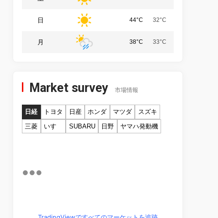
日
44°C
32°C
月
38°C
33°C
Market survey
市場情報
日経
トヨタ
日産
ホンダ
マツダ
スズキ
三菱
いすゞ
SUBARU
日野
ヤマハ発動機
TradingViewですべてのマーケットを追跡