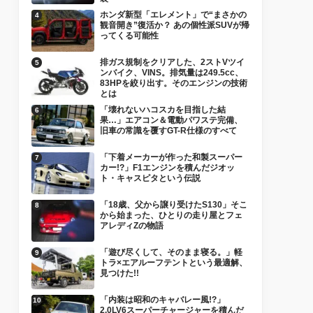
ホンダ新型「エレメント」で“まさかの
観音開き”復活か？ あの個性派SUVが帰
ってくる可能性
排ガス規制をクリアした、2ストVツイ
ンバイク、VINS。排気量は249.5cc、
83HPを絞り出す。そのエンジンの技術
とは
「壊れないハコスカを目指した結
果…」エアコン＆電動パワステ完備、
旧車の常識を覆すGT-R仕様のすべて
「下着メーカーが作った和製スーパー
カー!?」F1エンジンを積んだジオッ
ト・キャスピタという伝説
「18歳、父から譲り受けたS130」そこ
から始まった、ひとりの走り屋とフェ
アレディZの物語
「遊び尽くして、そのまま寝る。」軽
トラ×エアルーフテントという最適解、
見つけた!!
「内装は昭和のキャバレー風!?」
2.0LV6スーパーチャージャーを積んだ