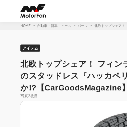
コ
ン
テ
ン
ツ
HOME
自動車・新車ニュース
パーツ
北欧トップシェア！ 
へ
ス
キ
ッ
アイテム
プ
北欧トップシェア！ フィン
のスタッドレス『ハッカペ
か!?【CarGoodsMagazine
写真2枚目