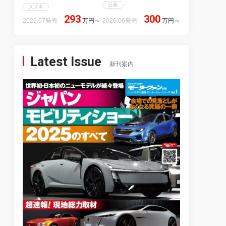
日産
スズキ
293
300
2026.07発売
万円
～
2026.06発売
万円
～
Latest Issue
新刊案内