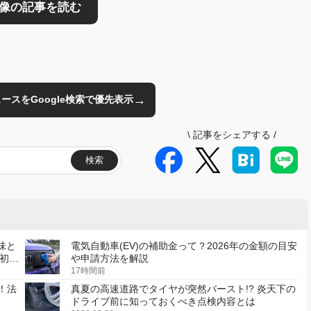
→
のニュースをGoogle検索で優先表示
\
記事をシェアする
/
検索
味と
電気自動車(EV)の補助金って？2026年の金額の目安
初の
や申請方法を解説
17時間前
！法
真夏の高速道路でタイヤが突然バースト!? 炎天下の
ドライブ前に知っておくべき点検内容とは