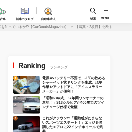
検索
MENU
古車
新車カタログ
自動車求人
るか!?【CarGoodsMagazine】
【写真・2枚目】北欧トップシェア！ 
Ranking
ランキング
電源やバッテリー不要で、-1℃の飲める
シャーベット状ドリンクを生成。現場
作業やアウトドアに「アイススラリー
メーカー」が便利！
「昭和63年式、37年間ワンオーナーの
意地！」S13シルビアが400馬力のツイ
ンチャージ仕様で覚醒
これがクラウン!?「躍動感がたまらな
いスポーツエステート！」エッジを強
調したエアロに22インチホイールで武
装