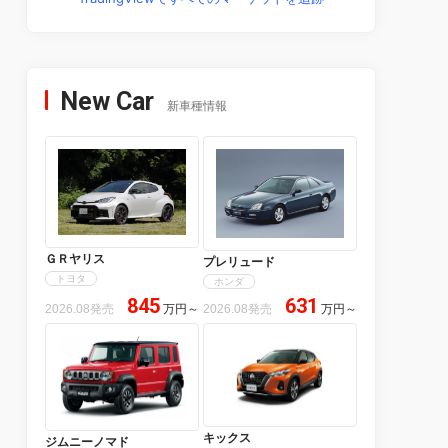
New Car
新車種情報
ＧＲヤリス
プレリュード
トヨタ
ホンダ
845
631
2026.08発売
万円
～
2026.08発売
万円
～
キックス
ジムニーノマド