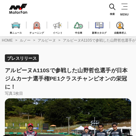
コ
ン
テ
検索
MENU
ン
ツ
へ
車ニュース
チューニング
イベント
中古車
新車カタログ
自動車求人
ス
HOME
ルノー
アルピーヌ
アルピーヌA110Sで参戦した山野哲也選手
キ
ッ
プ
プレスリリース
アルピーヌA110Sで参戦した山野哲也選手が日本
ジムカーナ選手権PE1クラスチャンピオンの栄冠
に！
写真1枚目