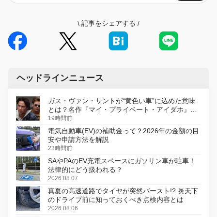
\
記事をシェアする
/
ヘッドラインニュース
ガス・ヴァン・サントが“黄色い車”に込めた意味
とは？名作『マイ・プライベート・アイダホ』が
初のデジタルリマスター版で復活
19時間前
電気自動車(EV)の補助金って？2026年の金額の目
安や申請方法を解説
23時間前
SAやPAのEV充電スペースにガソリン車が駐車！
法律的にどう扱われる？
2026.08.07
真夏の高速道路でタイヤが突然バースト!? 炎天下
のドライブ前に知っておくべき点検内容とは
2026.08.06