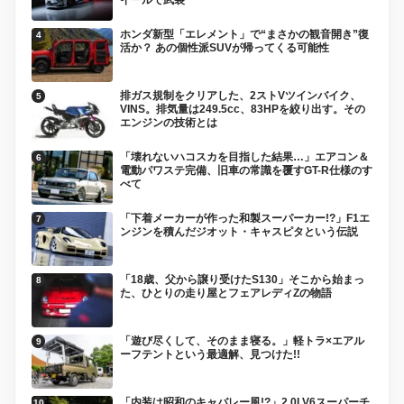
イールで武装
ホンダ新型「エレメント」で“まさかの観音開き”復
活か？ あの個性派SUVが帰ってくる可能性
排ガス規制をクリアした、2ストVツインバイク、
VINS。排気量は249.5cc、83HPを絞り出す。その
エンジンの技術とは
「壊れないハコスカを目指した結果…」エアコン＆
電動パワステ完備、旧車の常識を覆すGT-R仕様のす
べて
「下着メーカーが作った和製スーパーカー!?」F1エ
ンジンを積んだジオット・キャスピタという伝説
「18歳、父から譲り受けたS130」そこから始まっ
た、ひとりの走り屋とフェアレディZの物語
「遊び尽くして、そのまま寝る。」軽トラ×エアル
ーフテントという最適解、見つけた!!
「内装は昭和のキャバレー風!?」2.0LV6スーパーチ