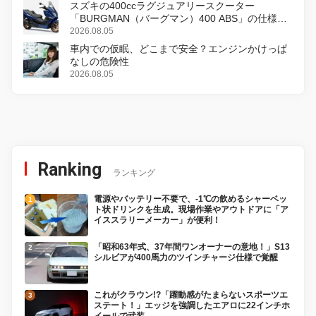
スズキの400ccラグジュアリースクーター
「BURGMAN（バーグマン）400 ABS」の仕様を
変更し、8月18日に発売
2026.08.05
車内での仮眠、どこまで安全？エンジンかけっぱ
なしの危険性
2026.08.05
Ranking
ランキング
電源やバッテリー不要で、-1℃の飲めるシャーベッ
ト状ドリンクを生成。現場作業やアウトドアに「ア
イススラリーメーカー」が便利！
「昭和63年式、37年間ワンオーナーの意地！」S13
シルビアが400馬力のツインチャージ仕様で覚醒
これがクラウン!?「躍動感がたまらないスポーツエ
ステート！」エッジを強調したエアロに22インチホ