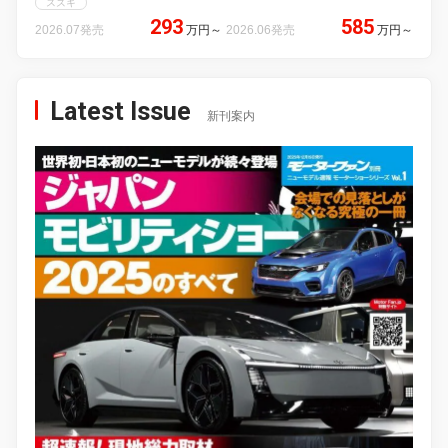
スズキ
293
585
2026.07発売
万円
～
2026.06発売
万円
～
Latest Issue
新刊案内