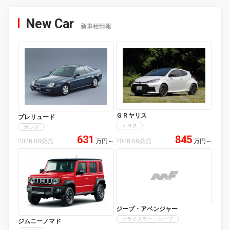
New Car
新車種情報
ＧＲヤリス
プレリュード
トヨタ
ホンダ
631
845
2026.08発売
万円
～
2026.08発売
万円
～
ジープ・アベンジャー
クライスラー・ジープ
ジムニーノマド