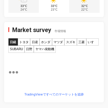
33°C
33°C
32°C
24°C
23°C
22°C
Market survey
市場情報
日経
トヨタ
日産
ホンダ
マツダ
スズキ
三菱
いすゞ
SUBARU
日野
ヤマハ発動機
TradingViewですべてのマーケットを追跡