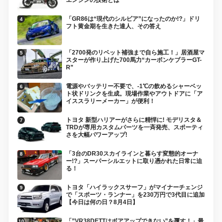
「GR86は“現代のシルビア”になったのか!?」ドリ
フト黄金期を生きた達人、その答え
「2700発のリベット補強まで自ら施工！」居酒屋マ
スターが作り上げた700馬力“カーボンケブラーGT-
R”
電源やバッテリー不要で、-1℃の飲めるシャーベッ
ト状ドリンクを生成。現場作業やアウトドアに「ア
イススラリーメーカー」が便利！
トヨタ 新型ハリアーがさらに精悍に! モデリスタ＆
TRDが専用カスタムパーツを一斉発売、スポーティ
さを大幅パワーアップ!
「3台のDR30スカイラインと暮らす変態的オーナ
ー!?」スーパーシルエットに取り憑かれた日常に迫
る！
トヨタ「ハイラックスサーフ」がマイナーチェンジ
で「スポーツ・ランナー」を230万円で3代目に追加
【今日は何の日？8月4日】
「”VR38DETTはボアアップできない”を覆す！」最