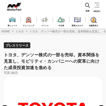
コ
ン
テ
検索
MENU
ン
ツ
へ
車ニュース
チューニング
イベント
中古車
新車カタログ
自動車求人
ス
HOME
トヨタ
トヨタ、デンソー株式の一部を売却。資本関係を見直し、モ
キ
ッ
プ
プレスリリース
トヨタ、デンソー株式の一部を売却。資本関係を
見直し、モビリティ・カンパニーへの変革に向け
た成長投資加速を進める
写真1枚目