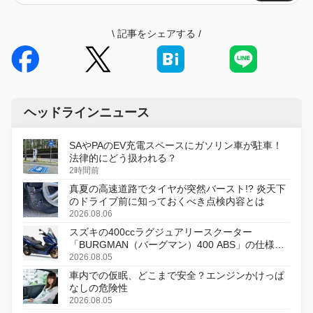
\
記事をシェアする
/
ヘッドラインニュース
SAやPAのEV充電スペースにガソリン車が駐車！
法律的にどう扱われる？
2時間前
真夏の高速道路でタイヤが突然バースト!? 炎天下
のドライブ前に知っておくべき点検内容とは
2026.08.06
スズキの400ccラグジュアリースクーター
「BURGMAN（バーグマン）400 ABS」の仕様を
変更し、8月18日に発売
2026.08.05
車内での仮眠、どこまで安全？エンジンかけっぱ
なしの危険性
2026.08.05