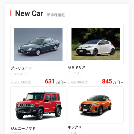
New Car
新車種情報
ＧＲヤリス
プレリュード
トヨタ
ホンダ
631
845
2026.08発売
万円
～
2026.08発売
万円
～
キックス
ジムニーノマド
日産