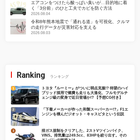
エアコンをつけたら酸っぱい臭いが…目的地に着
く「3分前」のひと工夫でカビを防ぐ方法
2026.08.04
令和8年熊本地震で「通れる道」を可視化、クルマ
の走行データが災害対応を支える
2026.08.03
Ranking
ランキング
トヨタ『ルーミー』がついに弱点克服!? 待望のハイ
ブリッド採用で燃費も走りも大進化、フルモデルチ
ェンジ級の変身で近日登場か!? 【予想CG付き】
「下着メーカーが作った和製スーパーカー!?」F1エ
ンジンを積んだジオット・キャスピタという伝説
排ガス規制をクリアした、2ストVツインバイク、
VINS。排気量は249.5cc、83HPを絞り出す。その
エンジンの技術とは