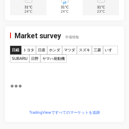
31°C
31°C
31°C
24°C
24°C
23°C
Market survey
市場情報
日経
トヨタ
日産
ホンダ
マツダ
スズキ
三菱
いすゞ
SUBARU
日野
ヤマハ発動機
TradingViewですべてのマーケットを追跡