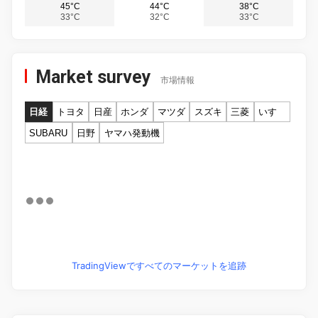
45°C
44°C
38°C
33°C
32°C
33°C
Market survey
市場情報
日経
トヨタ
日産
ホンダ
マツダ
スズキ
三菱
いすゞ
SUBARU
日野
ヤマハ発動機
TradingViewですべてのマーケットを追跡