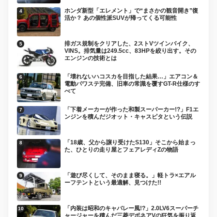
ホンダ新型「エレメント」で“まさかの観音開き”復
活か？ あの個性派SUVが帰ってくる可能性
排ガス規制をクリアした、2ストVツインバイク、
VINS。排気量は249.5cc、83HPを絞り出す。その
エンジンの技術とは
「壊れないハコスカを目指した結果…」エアコン＆
電動パワステ完備、旧車の常識を覆すGT-R仕様のす
べて
「下着メーカーが作った和製スーパーカー!?」F1エ
ンジンを積んだジオット・キャスピタという伝説
「18歳、父から譲り受けたS130」そこから始まっ
た、ひとりの走り屋とフェアレディZの物語
「遊び尽くして、そのまま寝る。」軽トラ×エアル
ーフテントという最適解、見つけた!!
「内装は昭和のキャバレー風!?」2.0LV6スーパーチ
ャージャーを積んだ三菱デボネアVの狂気を振り返