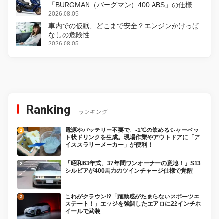
「BURGMAN（バーグマン）400 ABS」の仕様を
変更し、8月18日に発売
2026.08.05
車内での仮眠、どこまで安全？エンジンかけっぱ
なしの危険性
2026.08.05
Ranking
ランキング
電源やバッテリー不要で、-1℃の飲めるシャーベッ
ト状ドリンクを生成。現場作業やアウトドアに「ア
イススラリーメーカー」が便利！
「昭和63年式、37年間ワンオーナーの意地！」S13
シルビアが400馬力のツインチャージ仕様で覚醒
これがクラウン!?「躍動感がたまらないスポーツエ
ステート！」エッジを強調したエアロに22インチホ
イールで武装