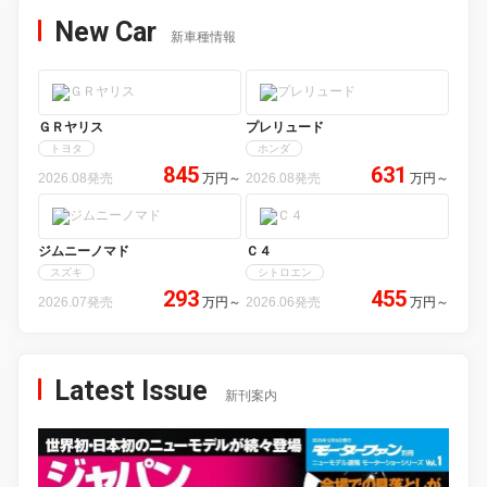
New Car
新車種情報
ＧＲヤリス
プレリュード
トヨタ
ホンダ
845
631
2026.08発売
万円
～
2026.08発売
万円
～
ジムニーノマド
Ｃ４
スズキ
シトロエン
293
455
2026.07発売
万円
～
2026.06発売
万円
～
Latest Issue
新刊案内