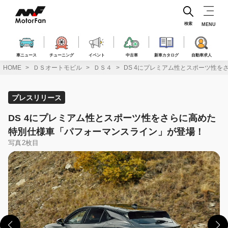
コ
ン
テ
検索
MENU
ン
ツ
へ
車ニュース
チューニング
イベント
中古車
新車カタログ
自動車求人
ス
HOME
ＤＳオートモビル
ＤＳ４
DS 4にプレミアム性とスポーツ性
キ
ッ
プ
プレスリリース
DS 4にプレミアム性とスポーツ性をさらに高めた
特別仕様車「パフォーマンスライン」が登場！
写真2枚目