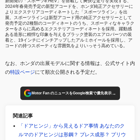
新開発の「スポーツe:HEV」を搭載して爽快な走りを実現する、
2024年春発売予定の新型アコードを、ホンダ純正アクセサリーに
よりエクステリアコーディネートした「スポーツライン」を出
展。スポーツラインは新型アコード用の純正アクセサリーとして
発売予定の2種類のコーディネートのうち、スポーティなキャラク
ターをさらに高めるエクステリアコーディネートを採用。躍動感
ある造形に精悍な印象を与えるブラック塗装のエアロパーツの装
着と、19インチにインチアップしたアルミホイールを採用し、ア
コードの持つスポーティな雰囲気をよりいっそう高めている。
なお、ホンダの出展モデルに関する情報は、公式サイト内
の
特設ページ
にて順次公開される予定だ。
→
Motor Fan のニュースをGoogle検索で優先表示
関連記事
「ドアヒンジ」から見えるドア事情 あなたのク
ルマのドアヒンジは形鋼？ プレス成形？ プリウ