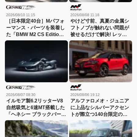
2026/08/10 11:15
2026/08/08 11:18
［日本限定40台］Mパフォ
やけど寸前、真夏の金属シ
ーマンス・パーツを装着し
フトノブが触れない問題が
た「BMW M2 CS Edition
被せるだけで解決! レッツ
EDGE」が登場
ォのシリコンカバーが夏も
冬も快適すぎる! 【CAR
MONO図鑑】
2026/08/07 08:30
2026/08/06 19:12
イルモア製6.2リッターV8
アルファロメオ・ジュニア
自然吸気と6速MT搭載した
に上品なシルバーアクセン
「ヘネシー ブラックバー
トが際立つ140台限定の
ド」がデビュー【動画】
「スポルト スペチアーレ」
が登場！