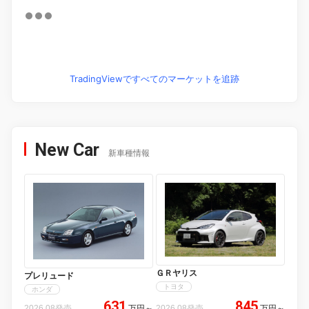
TradingViewですべてのマーケットを追跡
New Car
新車種情報
ＧＲヤリス
プレリュード
トヨタ
ホンダ
631
845
2026.08発売
万円
～
2026.08発売
万円
～