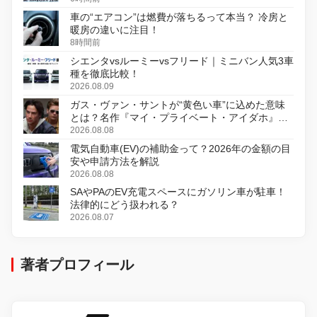
車の“エアコン”は燃費が落ちるって本当？ 冷房と
暖房の違いに注目！
8時間前
シエンタvsルーミーvsフリード｜ミニバン人気3車
種を徹底比較！
2026.08.09
ガス・ヴァン・サントが“黄色い車”に込めた意味
とは？名作『マイ・プライベート・アイダホ』が
初のデジタルリマスター版で復活
2026.08.08
電気自動車(EV)の補助金って？2026年の金額の目
安や申請方法を解説
2026.08.08
SAやPAのEV充電スペースにガソリン車が駐車！
法律的にどう扱われる？
2026.08.07
著者プロフィール