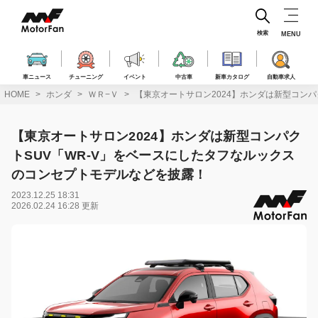
コ
ン
テ
検索
MENU
ン
ツ
へ
車ニュース
チューニング
イベント
中古車
新車カタログ
自動車求人
ス
HOME
ホンダ
ＷＲ−Ｖ
【東京オートサロン2024】ホンダは新型コン
キ
ッ
プ
【東京オートサロン2024】ホンダは新型コンパク
トSUV「WR-V」をベースにしたタフなルックス
のコンセプトモデルなどを披露！
2023.12.25 18:31
2026.02.24 16:28 更新