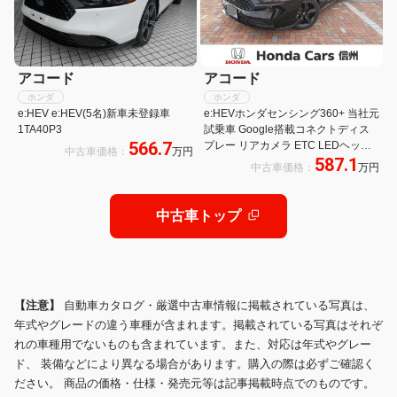
アコード
アコード
ホンダ
ホンダ
e:HEV e:HEV(5名)新車未登録車
e:HEVホンダセンシング360+ 当社元
1TA40P3
試乗車 Google搭載コネクトディス
566.7
プレー リアカメラ ETC LEDヘッド
中古車価格：
万円
587.1
ライト 純正アルミホイール シートヒ
中古車価格：
万円
ーター 電動本革シート
中古車トップ
【注意】
自動車カタログ・厳選中古車情報に掲載されている写真は、
年式やグレードの違う車種が含まれます。掲載されている写真はそれぞ
れの車種用でないものも含まれています。また、対応は年式やグレー
ド、 装備などにより異なる場合があります。購入の際は必ずご確認く
ださい。 商品の価格・仕様・発売元等は記事掲載時点でのものです。