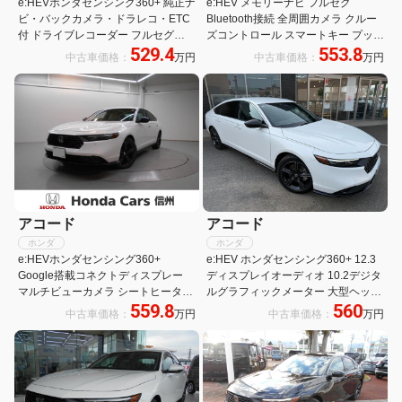
e:HEVホンダセンシング360+ 純正ナ
e:HEV メモリーナビ フルセグ
ビ・バックカメラ・ドラレコ・ETC
Bluetooth接続 全周囲カメラ クルー
付 ドライブレコーダー フルセグ
ズコントロール スマートキー プッシ
529.4
553.8
AAC ABS BT 全方位カメラ LEDヘッ
ュスタート 電動格納ミラー シートヒ
中古車価格：
万円
中古車価格：
万円
ドライト バックモニター 盗難防止シ
ーター 電動シート オートライト
ステム スマートキー 禁煙車
アコード
アコード
ホンダ
ホンダ
e:HEVホンダセンシング360+
e:HEV ホンダセンシング360+ 12.3
Google搭載コネクトディスプレー
ディスプレイオーディオ 10.2デジタ
マルチビューカメラ シートヒーター
ルグラフィックメーター 大型ヘッド
559.8
560
ヘッドアップディスプレイ BOSEサ
アップディスプレイ LEDアンビエン
中古車価格：
万円
中古車価格：
万円
ウンド Bluetoothオーディオ アルミ
トライト BOSEプレミアムサウンド
ホイール
Rシートヒーター アダプティブダン
パーシステム