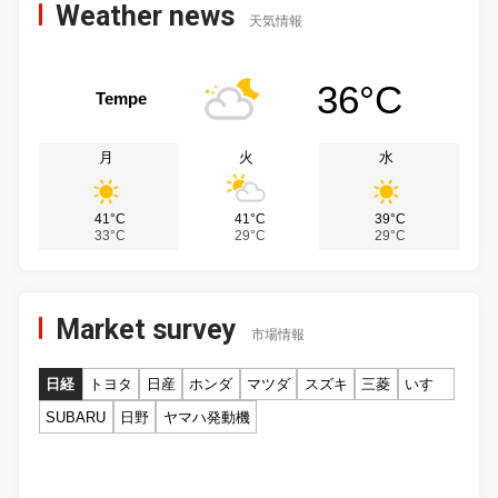
Weather news
天気情報
36°C
Tempe
月
火
水
41°C
41°C
39°C
33°C
29°C
29°C
Market survey
市場情報
日経
トヨタ
日産
ホンダ
マツダ
スズキ
三菱
いすゞ
SUBARU
日野
ヤマハ発動機