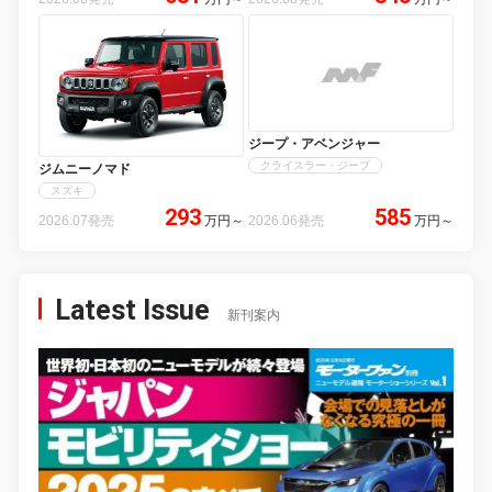
ジープ・アベンジャー
クライスラー・ジープ
ジムニーノマド
スズキ
293
585
2026.07発売
万円
～
2026.06発売
万円
～
Latest Issue
新刊案内