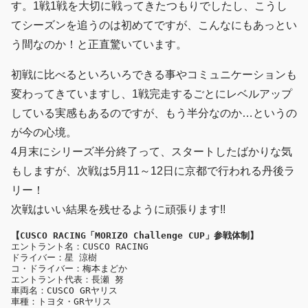
す。1戦1戦を大切に戦ってきたつもりでしたし、こうし
てシーズンを追うのは初めてですが、こんなにもあっとい
う間なのか！と正直驚いています。
初戦に比べるといろいろできる事やコミュニケーションも
変わってきていますし、1戦完走するごとにレベルアップ
している実感もあるのですが、もう半分なのか…というの
が今の心境。
4月末にシリーズ半分終了って、スタートしたばかりな気
もしますが、次戦は5月11～12日に京都で行われる丹後ラ
リー！
次戦はいい結果を残せるように頑張ります!!
【CUSCO RACING「MORIZO Challenge CUP」参戦体制】
エントラント名：CUSCO RACING

ドライバー：星 涼樹

コ・ドライバー：梅本まどか

エントラント代表：長瀬 努

車両名：CUSCO GRヤリス

車種：トヨタ・GRヤリス
