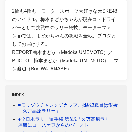
2輪も4輪も、モータースポーツ大好きな元SKE48
のアイドル。梅本まどかちゃんが現在コ・ドライ
バーとして挑戦中のラリー競技。モーターファ
ン.jpでは、まどかちゃんの挑戦を全戦、ブログと
してお届けする。
REPORT:梅本まどか（Madoka UMEMOTO）／
PHOTO：梅本まどか（Madoka UMEMOTO）、ブ
ン渡辺（Bun WATANABE）
INDEX
■モリゾウチャレンジカップ、挑戦3戦目は愛媛
「久万高原ラリー」
●全日本ラリー選手権 第3戦「久万高原ラリー」
序盤にコースオフからのバースト