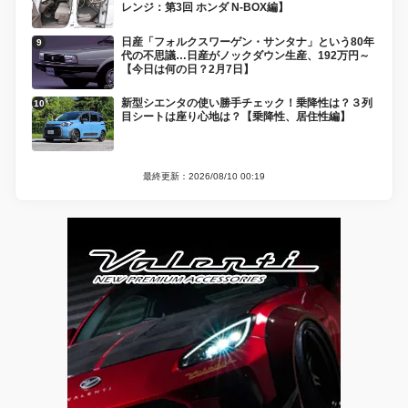
レンジ：第3回 ホンダ N-BOX編】
日産「フォルクスワーゲン・サンタナ」という80年
代の不思議…日産がノックダウン生産、192万円～
【今日は何の日？2月7日】
新型シエンタの使い勝手チェック！乗降性は？３列
目シートは座り心地は？【乗降性、居住性編】
最終更新：2026/08/10 00:19