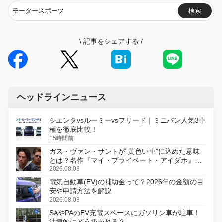
検索
\
記事をシェアする
/
ヘッドラインニュース
シエンタvsルーミーvsフリード｜ミニバン人気3車
種を徹底比較！
15時間前
ガス・ヴァン・サントが“黄色い車”に込めた意味
とは？名作『マイ・プライベート・アイダホ』が
初のデジタルリマスター版で復活
2026.08.08
電気自動車(EV)の補助金って？2026年の金額の目
安や申請方法を解説
2026.08.08
SAやPAのEV充電スペースにガソリン車が駐車！
法律的にどう扱われる？