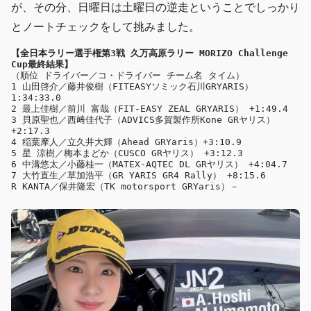
が、その分、日曜日は土曜日の逆走ということでしっかり
とノートチェックをして挑みました。
【全日本ラリー選手権第3戦 久万高原ラリー MORIZO Challenge 
Cup最終結果】
（順位 ドライバー／コ・ドライバー チーム名 タイム）

1 山田啓介／藤井俊樹（FITEASYソミック石川GRYARIS） 
1:34:33.0

2 最上佳樹／前川 富哉（FIT-EASY ZEAL GRYARIS） +1:49.4

3 貝原聖也／西﨑佳代子（ADVICS多賀製作所Kone GRヤリス） 
+2:17.3

4 稲葉摩人／立久井大輝（Ahead GRYaris）+3:10.9

5 星 涼樹／梅本まどか（CUSCO GRヤリス） +3:12.3

6 中溝悠太／小藤桂一（MATEX-AQTEC DL GRヤリス） +4:04.7

7 大竹直生／草加浩平（GR YARIS GR4 Rally） +8:15.6
