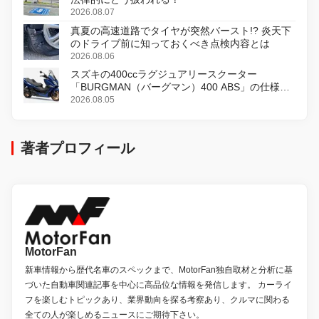
2026.08.07
真夏の高速道路でタイヤが突然バースト!? 炎天下
のドライブ前に知っておくべき点検内容とは
2026.08.06
スズキの400ccラグジュアリースクーター
「BURGMAN（バーグマン）400 ABS」の仕様を
変更し、8月18日に発売
2026.08.05
著者プロフィール
MotorFan
新車情報から歴代名車のスペックまで、MotorFan独自取材と分析に基
づいた自動車関連記事を中心に高品位な情報を発信します。 カーライ
フを楽しむトピックあり、業界動向を探る考察あり、クルマに関わる
全ての人が楽しめるニュースにご期待下さい。