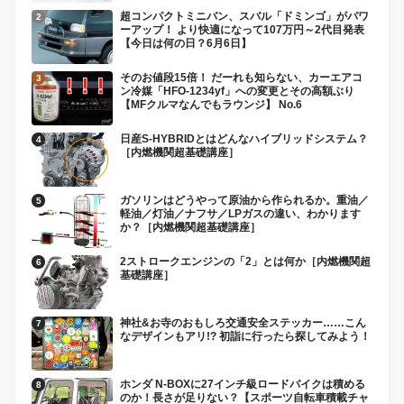
超コンパクトミニバン、スバル「ドミンゴ」がパワ
ーアップ！ より快適になって107万円～2代目発表
【今日は何の日？6月6日】
そのお値段15倍！ だーれも知らない、カーエアコ
ン冷媒「HFO-1234yf」への変更とその高額ぶり
【MFクルマなんでもラウンジ】 No.6
日産S-HYBRIDとはどんなハイブリッドシステム？
［内燃機関超基礎講座］
ガソリンはどうやって原油から作られるか。重油／
軽油／灯油／ナフサ／LPガスの違い、わかります
か？［内燃機関超基礎講座］
2ストロークエンジンの「2」とは何か［内燃機関超
基礎講座］
神社&お寺のおもしろ交通安全ステッカー……こん
なデザインもアリ!? 初詣に行ったら探してみよう！
ホンダ N-BOXに27インチ級ロードバイクは積める
のか！長さが足りない？【スポーツ自転車積載チャ