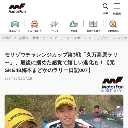
コ
ン
テ
検索
MENU
ン
ツ
へ
車ニュース
チューニング
イベント
中古車
新車カタログ
自動車求人
ス
HOME
自動車・新車ニュース
モータースポーツ
モリゾウチャレンジカ
キ
ッ
プ
モリゾウチャレンジカップ第3戦「久万高原ラリ
ー」、最後に掴めた感覚で嬉しい進化も！【元
SKE48梅本まどかのラリー日記007】
2024.05.01 17:16
by
梅本 まどか