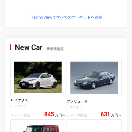
TradingViewですべてのマーケットを追跡
New Car
新車種情報
ＧＲヤリス
プレリュード
トヨタ
ホンダ
845
631
2026.08発売
万円
～
2026.08発売
万円
～