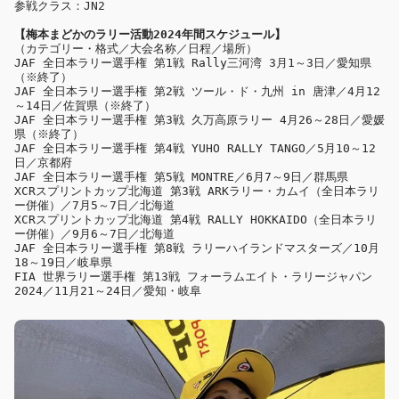
【梅本まどかのラリー活動2024年間スケジュール】
（カテゴリー・格式／大会名称／日程／場所）

JAF 全日本ラリー選手権 第1戦 Rally三河湾 3月1～3日／愛知県
（※終了）

JAF 全日本ラリー選手権 第2戦 ツール・ド・九州 in 唐津／4月12
～14日／佐賀県（※終了）

JAF 全日本ラリー選手権 第3戦 久万高原ラリー 4月26～28日／愛媛
県（※終了）

JAF 全日本ラリー選手権 第4戦 YUHO RALLY TANGO／5月10～12
日／京都府

JAF 全日本ラリー選手権 第5戦 MONTRE／6月7～9日／群馬県

XCRスプリントカップ北海道 第3戦 ARKラリー・カムイ（全日本ラリ
ー併催）／7月5～7日／北海道

XCRスプリントカップ北海道 第4戦 RALLY HOKKAIDO（全日本ラリ
ー併催）／9月6～7日／北海道

JAF 全日本ラリー選手権 第8戦 ラリーハイランドマスターズ／10月
18～19日／岐阜県

FIA 世界ラリー選手権 第13戦 フォーラムエイト・ラリージャパン