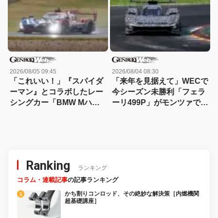
2026/08/05 09:45
2026/08/04 08:30
「これいい！」『スパイダ
「来年を見据えて」WECで
ーマン』とコラボしたレー
今シーズン未勝利「フェラ
シングカー「BMW Mハイ
ーリ499P」がモンツァで改
ブリッドV8」が登場【動
良型のテストを実施
画】
Ranking
ランキング
コラム・連載記事
の記事ランキング
かち割りコンロッド、その絶妙な解決策［内燃機関
超基礎講座］