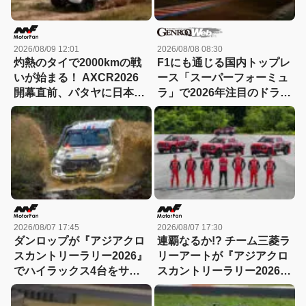
2026/08/09 12:01
2026/08/08 08:30
灼熱のタイで2000kmの戦
F1にも通じる国内トップレ
いが始まる！ AXCR2026
ース「スーパーフォーミュ
開幕直前、パタヤに日本勢
ラ」で2026年注目のドライ
も続々集結【2026.08.08ア
バーは？
ジアクロスカントリーラリ
ー2026】
2026/08/07 17:45
2026/08/07 17:30
ダンロップが『アジアクロ
連覇なるか!? チーム三菱ラ
スカントリーラリー2026』
リーアートが『アジアクロ
でハイラックス4台をサポ
スカントリーラリー2026』
ート！横浜ゴムのトライト
に挑む！必勝を期す3台体
ンと真っ向勝負!?
制!!