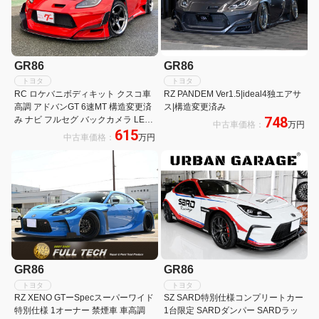
GR86
GR86
トヨタ
トヨタ
RC ロケバニボディキット クスコ車
RZ PANDEM Ver1.5|ideal4独エアサ
高調 アドバンGT 6速MT 構造変更済
ス|構造変更済み
748
み ナビ フルセグ バックカメラ LED
中古車価格：
万円
615
ヘッドライト
中古車価格：
万円
GR86
GR86
トヨタ
トヨタ
RZ XENO GTーSpecスーパーワイド
SZ SARD特別仕様コンプリートカー
特別仕様 1オーナー 禁煙車 車高調
1台限定 SARDダンパー SARDラッ