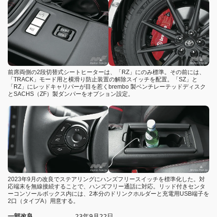
前席両側の2段切替式シートヒーターは、「RZ」にのみ標準。その前には、
「TRACK」モード用と横滑り防止装置の解除スイッチを配置。「SZ」と
「RZ」にレッドキャリパーが目を惹くbrembo 製ベンチレーテッドディスク
とSACHS（ZF）製ダンパーをオプション設定。
2023年9月の改良でステアリングにハンズフリースイッチを標準化した。対
応端末を無線接続することで、ハンズフリー通話に対応。リッド付きセンタ
ーコンソールボックス内には、2本分のドリンクホルダーと充電用USB端子を
2口（タイプA）用意する。
一部改良 