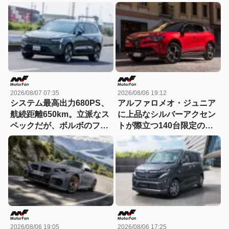
誕生!! その理由とは……？
ド」がデビュー【動画】
2026/08/07 07:35
2026/08/06 19:12
システム最高出力680PS、
アルファロメオ・ジュニア
航続距離650km。立派なス
に上品なシルバーアクセン
ペックだが、ボルボのフラ
トが際立つ140台限定の
ッグシップSUVの本当の魅
「スポルト スペチアーレ」
力は数字以外にあった！
が登場！
【ボルボEX90試乗】
2026/08/06 19:05
2026/08/06 17:25