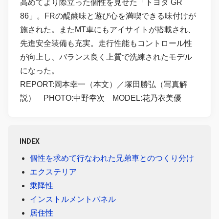
高めてより際立った個性を見せた「トヨタ GR
86」。FRの醍醐味と遊び心を満喫できる味付けが
施された。またMT車にもアイサイトが搭載され、
先進安全装備も充実。走行性能もコントロール性
が向上し、バランス良く上質で洗練されたモデル
になった。
REPORT:岡本幸一（本文）／塚田勝弘（写真解
説） PHOTO:中野幸次 MODEL:花乃衣美優
INDEX
個性を求めて行なわれた兄弟車とのつくり分け
エクステリア
乗降性
インストルメントパネル
居住性