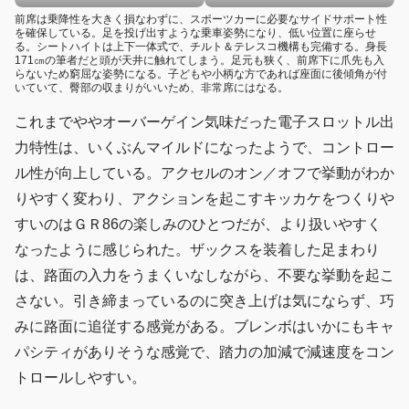
前席は乗降性を大きく損なわずに、スポーツカーに必要なサイドサポート性
を確保している。足を投げ出すような乗車姿勢になり、低い位置に座らせ
る。シートハイトは上下一体式で、チルト＆テレスコ機構も完備する。身長
171㎝の筆者だと頭が天井に触れてしまう。足元も狭く、前席下に爪先も入
らないため窮屈な姿勢になる。子どもや小柄な方であれば座面に後傾角が付
いていて、臀部の収まりがいいため、非常席にはなる。
これまでややオーバーゲイン気味だった電子スロットル出
力特性は、いくぶんマイルドになったようで、コントロー
ル性が向上している。アクセルのオン／オフで挙動がわか
りやすく変わり、アクションを起こすキッカケをつくりや
すいのはＧＲ86の楽しみのひとつだが、より扱いやすく
なったように感じられた。ザックスを装着した足まわり
は、路面の入力をうまくいなしながら、不要な挙動を起こ
さない。引き締まっているのに突き上げは気にならず、巧
みに路面に追従する感覚がある。ブレンボはいかにもキャ
パシティがありそうな感覚で、踏力の加減で減速度をコン
トロールしやすい。