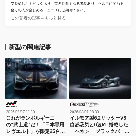
フを楽しむトピックあり、業界動向を探る考察あり、クルマに関わる
全ての人が楽しめるニュースにご期待下さい。
この著者の記事をもっと見る
新型の関連記事
2026/08/07 11:30
2026/08/07 08:30
これがランボルギーニ
イルモア製6.2リッターV8
の“武士道”だ！「日本専用
自然吸気と6速MT搭載した
レヴエルト」が限定25台で
「ヘネシー ブラックバー