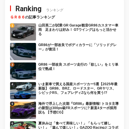
Ranking
ランキング
ＧＲ８６
の記事ランキング
山田英二が試乗 GR Garage観音GR86カスタマー車
両 足まわりは好み！ GTウイングはもっと活かせ
る
GR86が一部改良でボディカラーに「ソリッドグレ
ー」が復活！
GR86 一部改良 スポーツ走行の「欲しい」をミリ単
位で熟成！
いま新車で買える国産スポーツカー5選【2025年最
新版】 GR86、BRZ、ロードスター、GRヤリス、
シビックRS、フェアレディZなら何を買う!?
海外で浮上した次期『GR86』最新情報! トヨタ主導
の新型は300ps級FRスポーツに? 新直4ターボ採用
説も 【予想CG】
夏休みは「食べて美味しい！」「もらって嬉し
い！」「遊んで楽しい！」GAZOO Racingとコラボ