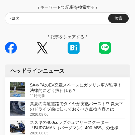
\
キーワードで記事を検索する
/
検索
\
記事をシェアする
/
ヘッドラインニュース
SAやPAのEV充電スペースにガソリン車が駐車！
法律的にどう扱われる？
11時間前
真夏の高速道路でタイヤが突然バースト!? 炎天下
のドライブ前に知っておくべき点検内容とは
2026.08.06
スズキの400ccラグジュアリースクーター
「BURGMAN（バーグマン）400 ABS」の仕様を
変更し、8月18日に発売
2026.08.05