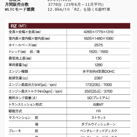
月間販売台数
WLTCモード燃費
 　 　12.0km/ℓ※「RZ」を除く6速MT車