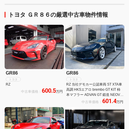
トヨタ ＧＲ８６の厳選中古車物件情報
GR86
GR86
トヨタ
トヨタ
RZ
RZ 当社デモカー公認車両 ST XTA車
600.5
高調 HKSエアロ brembo GT KIT 柿
中古車価格：
万円
本マフラー ADVAN GT 鍛造 NEOVA
601.4
AD09 ALPINE 9型ナビ RECARO2脚
中古車価格：
万円