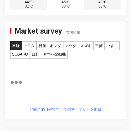
44°C
45°C
43°C
31°C
33°C
33°C
Market survey
市場情報
日経
トヨタ
日産
ホンダ
マツダ
スズキ
三菱
いすゞ
SUBARU
日野
ヤマハ発動機
TradingViewですべてのマーケットを追跡