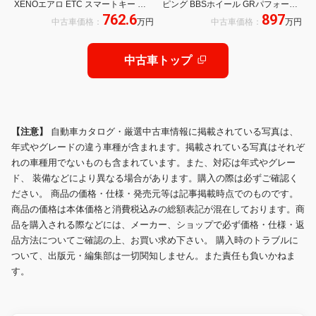
XENOエアロ ETC スマートキー 純
ピング BBSホイール GRパフォーマ
762.6
897
正メモリーナビ フルセグTV LEDヘ
ンスソフトウェア書換済み
中古車価格：
万円
中古車価格：
万円
ッドライト 18インチAW ドライブレ
コーダ
中古車トップ
【注意】
自動車カタログ・厳選中古車情報に掲載されている写真は、
年式やグレードの違う車種が含まれます。掲載されている写真はそれぞ
れの車種用でないものも含まれています。また、対応は年式やグレー
ド、 装備などにより異なる場合があります。購入の際は必ずご確認く
ださい。 商品の価格・仕様・発売元等は記事掲載時点でのものです。
商品の価格は本体価格と消費税込みの総額表記が混在しております。商
品を購入される際などには、メーカー、ショップで必ず価格・仕様・返
品方法についてご確認の上、お買い求め下さい。 購入時のトラブルに
ついて、出版元・編集部は一切関知しません。また責任も負いかねま
す。