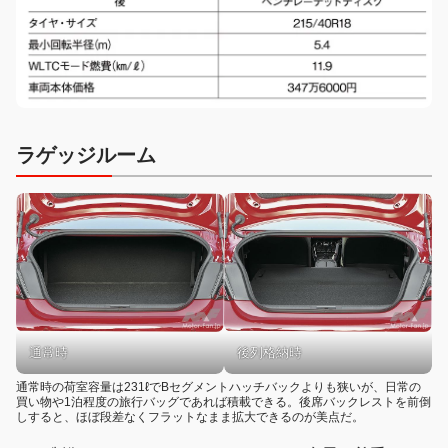
ラゲッジルーム
通常時
後列格納時
通常時の荷室容量は231ℓでBセグメントハッチバックよりも狭いが、日常の
買い物や1泊程度の旅行バッグであれば積載できる。後席バックレストを前倒
しすると、ほぼ段差なくフラットなまま拡大できるのが美点だ。