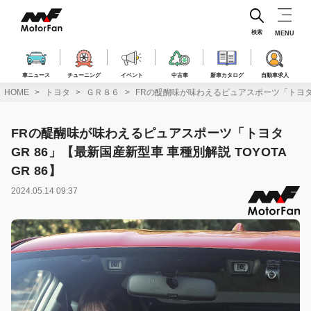
コ
ン
テ
検索
MENU
ン
ツ
へ
車ニュース
チューニング
イベント
中古車
新車カタログ
自動車求人
ス
HOME
トヨタ
ＧＲ８６
FRの醍醐味が味わえるピュアスポーツ「トヨタGR 
キ
ッ
プ
FRの醍醐味が味わえるピュアスポーツ「トヨタ
GR 86」【最新国産新型車 車種別解説 TOYOTA
GR 86】
2024.05.14 09:37