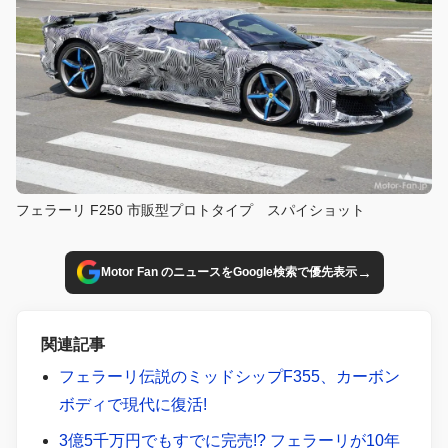
フェラーリ F250 市販型プロトタイプ スパイショット
→
Motor Fan のニュースをGoogle検索で優先表示
関連記事
フェラーリ伝説のミッドシップF355、カーボン
ボディで現代に復活!
3億5千万円でもすでに完売!? フェラーリが10年