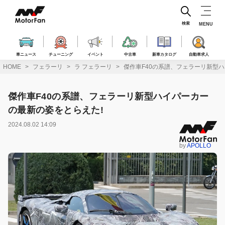
コ
ン
テ
検索
MENU
ン
ツ
へ
車ニュース
チューニング
イベント
中古車
新車カタログ
自動車求人
ス
HOME
フェラーリ
ラ フェラーリ
傑作車F40の系譜、フェラーリ新型
キ
ッ
プ
傑作車F40の系譜、フェラーリ新型ハイパーカー
の最新の姿をとらえた!
2024.08.02 14:09
by
APOLLO