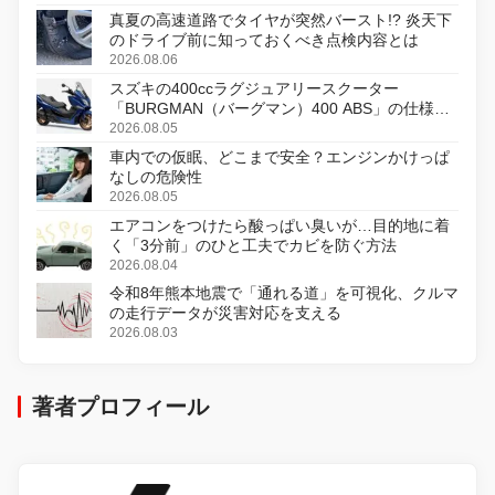
真夏の高速道路でタイヤが突然バースト!? 炎天下
のドライブ前に知っておくべき点検内容とは
2026.08.06
スズキの400ccラグジュアリースクーター
「BURGMAN（バーグマン）400 ABS」の仕様を
変更し、8月18日に発売
2026.08.05
車内での仮眠、どこまで安全？エンジンかけっぱ
なしの危険性
2026.08.05
エアコンをつけたら酸っぱい臭いが…目的地に着
く「3分前」のひと工夫でカビを防ぐ方法
2026.08.04
令和8年熊本地震で「通れる道」を可視化、クルマ
の走行データが災害対応を支える
2026.08.03
著者プロフィール