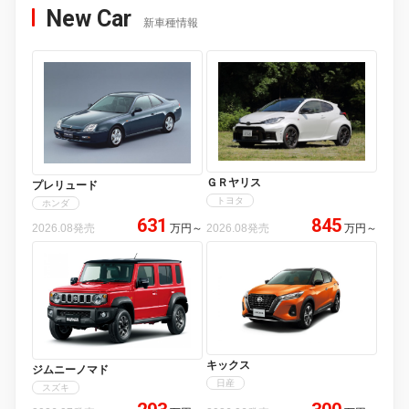
New Car
新車種情報
ＧＲヤリス
プレリュード
トヨタ
ホンダ
631
845
2026.08発売
万円
～
2026.08発売
万円
～
キックス
ジムニーノマド
日産
スズキ