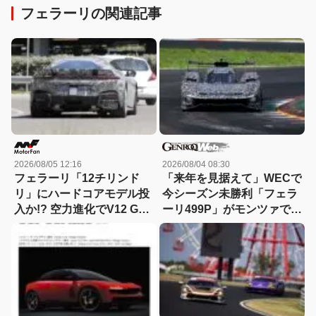
フェラーリの関連記事
2026/08/05 12:16
2026/08/04 08:30
フェラーリ「12チリンド
「来年を見据えて」WECで
リ」にハードコアモデル投
今シーズン未勝利「フェラ
入か!? 空力進化でV12 GT
ーリ499P」がモンツァで改
は新たな領域へ
良型のテストを実施