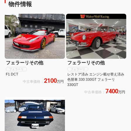
物件情報
フェラーリその他
フェラーリその他
フェラーリ
フェラーリ
F1 DCT
レストア済み エンジン載せ替え済み
2100
色替車 330 330GT フェラーリ
中古車価格：
万円
330GT
7400
中古車価格：
万円