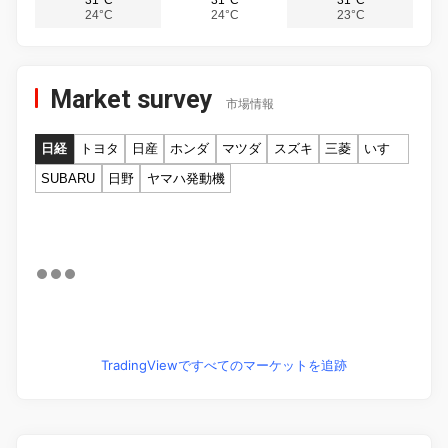
24°C
24°C
23°C
Market survey
市場情報
日経
トヨタ
日産
ホンダ
マツダ
スズキ
三菱
いすゞ
SUBARU
日野
ヤマハ発動機
TradingViewですべてのマーケットを追跡