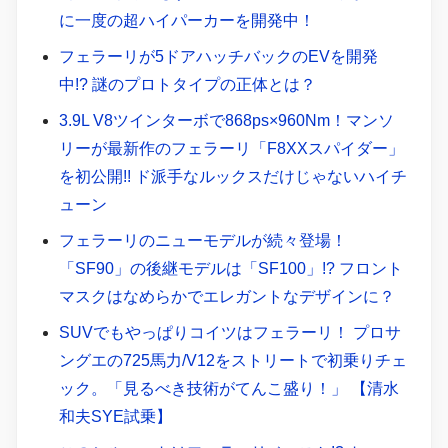
に一度の超ハイパーカーを開発中！
フェラーリが5ドアハッチバックのEVを開発
中!? 謎のプロトタイプの正体とは？
3.9L V8ツインターボで868ps×960Nm！マンソ
リーが最新作のフェラーリ「F8XXスパイダー」
を初公開!! ド派手なルックスだけじゃないハイチ
ューン
フェラーリのニューモデルが続々登場！
「SF90」の後継モデルは「SF100」!? フロント
マスクはなめらかでエレガントなデザインに？
SUVでもやっぱりコイツはフェラーリ！ プロサ
ングエの725馬力/V12をストリートで初乗りチェ
ック。「見るべき技術がてんこ盛り！」 【清水
和夫SYE試乗】