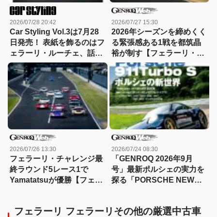
2026/07/28 20:42
2026/07/27 15:30
Car Styling Vol.3は7月28
2026年シーズンを締めくく
日発売！ 表紙を飾るのはフ
る緊張感ある1戦を都筑晶
ェラーリ・ルーチェ、話題
裕が制す【フェラーリ・チ
のBYD RACCOのデザイン
ャレンジ】【動画】
解説もいち早く掲載
2026/07/26 13:30
2026/07/24 08:30
フェラーリ・チャレンジ最
「GENROQ 2026年9月
終ラウンド5レース1で
号」最新ポルシェの実力を
Yamatatsuが優勝【フェラ
探る「PORSCHE NEW
ーリ・チャレンジ】【動
ERA」
画】
フェラーリ フェラーリその他の厳選中古車