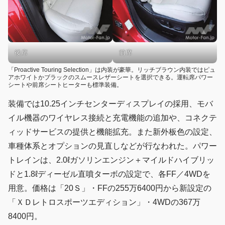
後席
前席
「Proactive Touring Selection」は内装が豪華。リッチブラウン内装ではピュ
アホワイトかブラックのスムースレザーシートを選択できる。運転席パワー
シートや前席シートヒーターも標準装備。
装備では10.25インチセンターディスプレイの採用、モバ
イル機器のワイヤレス接続と充電機能の追加や、コネクテ
ィッドサービスの提供と機能拡充。また新外板色の設定、
車種体系とオプションの見直しなどが行なわれた。パワー
トレインは、2.0ℓガソリンエンジン＋マイルドハイブリッ
ドと1.8ℓディーゼル直噴ターボの設定で、各FF／4WDを
用意。価格は「20Ｓ」・FFの255万6400円から新設定の
「ＸＤレトロスポーツエディション」・4WDの367万
8400円。