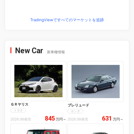
TradingViewですべてのマーケットを追跡
New Car
新車種情報
ＧＲヤリス
プレリュード
トヨタ
ホンダ
845
631
2026.08発売
万円
～
2026.08発売
万円
～