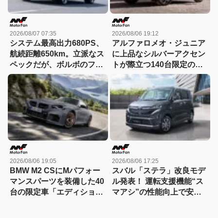
2026/08/07 07:35
2026/08/06 19:12
システム最高出力680PS、
アルファロメオ・ジュニア
航続距離650km。立派なス
に上品なシルバーアクセン
ペックだが、ボルボのフラ
トが際立つ140台限定の
ッグシップSUVの本当の魅
「スポルト スペチアーレ」
力は数字以外にあった！
が登場！
【ボルボEX90試乗】
2026/08/06 19:05
2026/08/06 17:25
BMW M2 CSにMパフォー
スバル「ステラ」改良モデ
マンスパーツを装備した40
ル発表！ 運転支援機能“ス
台の限定車「エディショ
マアシ”の性能向上で安心
ン・エッジ」が登場！
感さらにアップ