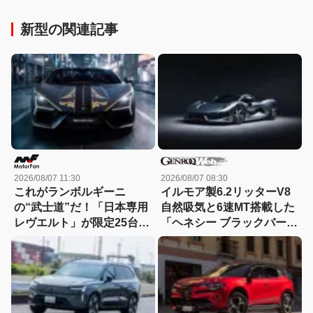
新型の関連記事
2026/08/07 11:30
2026/08/07 08:30
これがランボルギーニ
イルモア製6.2リッターV8
の“武士道”だ！「日本専用
自然吸気と6速MT搭載した
レヴエルト」が限定25台で
「ヘネシー ブラックバー
誕生!! その理由とは……？
ド」がデビュー【動画】