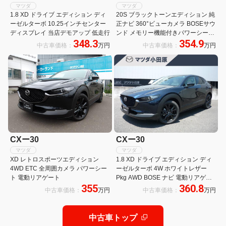
マツダ
マツダ
1.8 XD ドライブ エディション ディ
20S ブラックトーンエディション 純
ーゼルターボ 10.25インチセンター
正ナビ 360°ビューカメラ BOSEサウ
ディスプレイ 当店デモアップ 低走行
ンド メモリー機能付きパワーシート
348.3
354.9
シートヒーター ステアリングヒータ
中古車価格：
万円
中古車価格：
万円
ー 純正ドライブレコーダー ETC フ
ルセグTV 衝突被害軽減装置 クルコ
ン 純正AW
CXー30
CXー30
マツダ
マツダ
XD レトロスポーツエディション
1.8 XD ドライブ エディション ディ
4WD ETC 全周囲カメラ パワーシー
ーゼルターボ 4W ホワイトレザー
ト 電動リアゲート
Pkg AWD BOSE ナビ 電動リアゲー
355
360.8
ト LEDヘッドランプ 衝突被害軽減シ
中古車価格：
万円
中古車価格：
万円
ステム シートヒーター バックカメラ
革シート 全周囲カメラ ETC アルミ
ホイール クリアランスソナー
中古車トップ