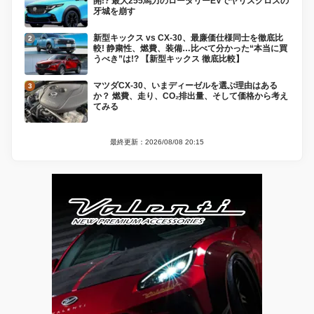
開!? 最大255馬力のロータリーEVでヤリスクロスの
牙城を崩す
新型キックス vs CX-30、最廉価仕様同士を徹底比
較! 静粛性、燃費、装備…比べて分かった“本当に買
うべき”は!? 【新型キックス 徹底比較】
マツダCX-30、いまディーゼルを選ぶ理由はある
か？ 燃費、走り、CO₂排出量、そして価格から考え
てみる
最終更新：2026/08/08 20:15