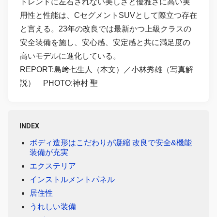
トレンドに左右されない美しさと優雅さに高い実
用性と性能は、CセグメントSUVとして際立つ存在
と言える。23年の改良では最新かつ上級クラスの
安全装備を施し、安心感、安定感と共に満足度の
高いモデルに進化している。
REPORT:島﨑七生人（本文）／小林秀雄（写真解
説） PHOTO:神村 聖
INDEX
ボディ造形はこだわりが凝縮 改良で安全&機能
装備が充実
エクステリア
インストルメントパネル
居住性
うれしい装備