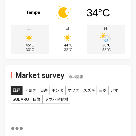
34°C
Tempe
土
日
月
45°C
44°C
38°C
33°C
32°C
33°C
Market survey
市場情報
日経
トヨタ
日産
ホンダ
マツダ
スズキ
三菱
いすゞ
SUBARU
日野
ヤマハ発動機