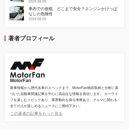
変更し、8月18日に発売
2026.08.05
車内での仮眠、どこまで安全？エンジンかけっぱ
なしの危険性
2026.08.05
著者プロフィール
MotorFan
新車情報から歴代名車のスペックまで、MotorFan独自取材と分析に基
づいた自動車関連記事を中心に高品位な情報を発信します。 カーライ
フを楽しむトピックあり、業界動向を探る考察あり、クルマに関わる
全ての人が楽しめるニュースにご期待下さい。
この著者の記事をもっと見る