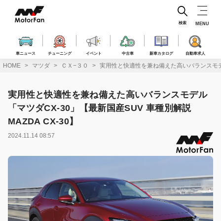
コ
ン
テ
検索
MENU
ン
ツ
へ
車ニュース
チューニング
イベント
中古車
新車カタログ
自動車求人
ス
HOME
マツダ
ＣＸ−３０
実用性と快適性を兼ね備えた高いバランスモデル「マ
キ
ッ
プ
実用性と快適性を兼ね備えた高いバランスモデル
「マツダCX-30」【最新国産SUV 車種別解説
MAZDA CX-30】
2024.11.14 08:57