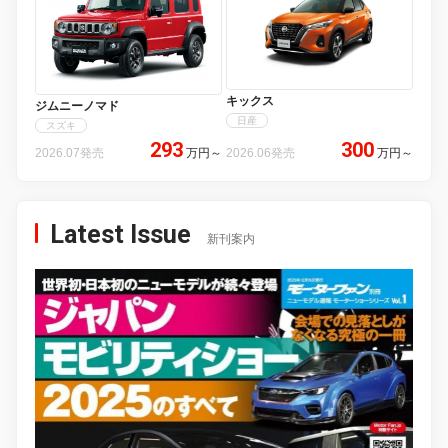
キックス
ジムニーノマド
日産
スズキ
293
300
2026.07発売
万円
～
2026.06発売
万円
～
Latest Issue
新刊案内