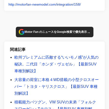
http://motorfan-newmodel.com/integration/158/
→
Motor Fan のニュースをGoogle検索で優先表示
関連記事
欧州プレミアムに匹敵する“いいモノ感”が人気の
秘訣。二代目「ホンダ・ヴェゼル」【最新SUV
車種別解説】
大容量の荷室に本格４WD搭載の小型クロスオー
バー「トヨタ・ヤリスクロス」【最新SUV 車種
別解説】
積載能力バツグン、VW SUVの末弟「フォルク
スワーゲン・Tクロス」【最新SUV 車種別解