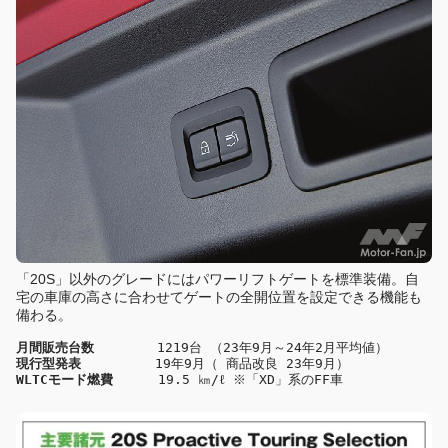
「20S」以外のグレードにはパワーリフトゲートを標準装備。自
宅の車庫の高さに合わせてゲートの全開位置を設定できる機能も
備わる。
月間販売台数
　　　   1219台 （23年9月～24年2月平均値）
現行型発表
　　      19年9月（ 商品改良 23年9月）
WLTCモード燃費
    　19.5 ㎞/ℓ ※「XD」系のFF車