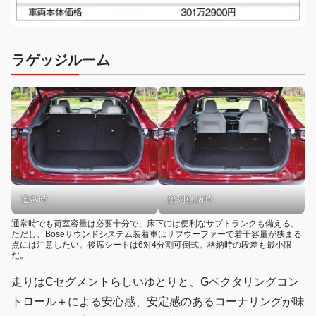
ラゲッジルーム
通常時
後列格納時
通常時でも荷室容量は必要十分で、床下には便利なサブトランクも備える。
ただし、Boseサウンドシステム装着車はサブウーファーで若干容量が狭まる
点には注意したい。後席シートは6対4分割可倒式。格納時の段差も最小限
だ。
走りはCセグメントらしいゆとりと、Gベクタリングコン
トロール＋による安心感、安定感のあるコーナリングが味