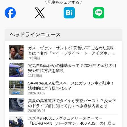
\
記事をシェアする
/
ヘッドラインニュース
ガス・ヴァン・サントが“黄色い車”に込めた意味
とは？名作『マイ・プライベート・アイダホ』が
初のデジタルリマスター版で復活
7時間前
電気自動車(EV)の補助金って？2026年の金額の目
安や申請方法を解説
11時間前
SAやPAのEV充電スペースにガソリン車が駐車！
法律的にどう扱われる？
2026.08.07
真夏の高速道路でタイヤが突然バースト!? 炎天下
のドライブ前に知っておくべき点検内容とは
2026.08.06
スズキの400ccラグジュアリースクーター
「BURGMAN（バーグマン）400 ABS」の仕様を