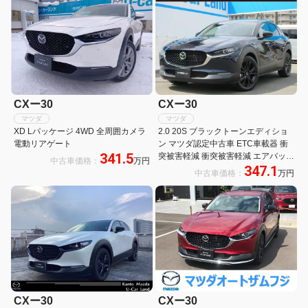
CXー30
CXー30
マツダ
マツダ
XD Lパッケージ 4WD 全周囲カメラ
2.0 20S ブラックトーンエディショ
電動リアゲート
ン マツダ認定中古車 ETC車載器 衝
341.5
突被害軽減 衝突被害軽減 エアバッグ
中古車価格：
万円
347.1
Bカメラ DVDプレーヤー メモリーナ
中古車価格：
万円
ビ LEDヘッド オートハイビーム ナ
ビTV フルセグ アルミホイール Iスト
ップ ABS
CXー30
CXー30