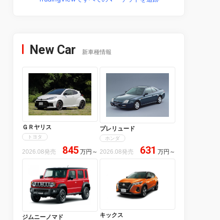
New Car
新車種情報
ＧＲヤリス
プレリュード
トヨタ
ホンダ
845
631
2026.08発売
万円
～
2026.08発売
万円
～
キックス
ジムニーノマド