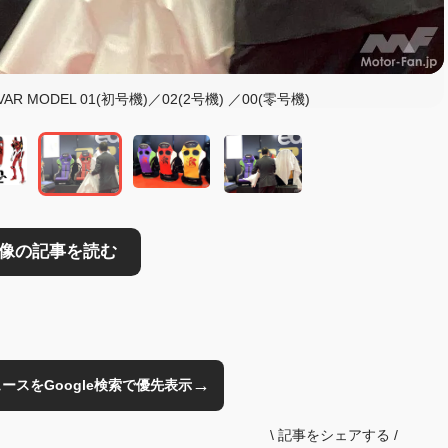
読む
AR MODEL 01(初号機)／02(2号機) ／00(零号機)
→
のニュースをGoogle検索で優先表示
\
記事をシェアする
/