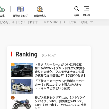
検索
MENU
古車
新車カタログ
自動車求人
逃げるな、逃げるな！【東京オートサロン2025】
【写真・5枚目】ブリッド×エヴ
Ranking
ランキング
トヨタ『ルーミー』がついに弱点克
服!? 待望のハイブリッド採用で燃費も
走りも大進化、フルモデルチェンジ級
の変身で近日登場か!? 【予想CG付き】
「下着メーカーが作った和製スーパー
カー!?」F1エンジンを積んだジオッ
ト・キャスピタという伝説
排ガス規制をクリアした、2ストVツイ
ンバイク、VINS。排気量は249.5cc、
83HPを絞り出す。そのエンジンの技術
とは