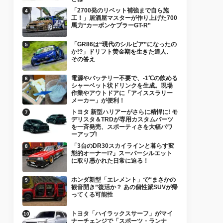
「2700発のリベット補強まで自ら施
工！」居酒屋マスターが作り上げた700
馬力“カーボンケブラーGT-R”
「GR86は“現代のシルビア”になったの
か!?」ドリフト黄金期を生きた達人、
その答え
電源やバッテリー不要で、-1℃の飲める
シャーベット状ドリンクを生成。現場
作業やアウトドアに「アイススラリー
メーカー」が便利！
トヨタ 新型ハリアーがさらに精悍に! モ
デリスタ＆TRDが専用カスタムパーツ
を一斉発売、スポーティさを大幅パワ
ーアップ!
「3台のDR30スカイラインと暮らす変
態的オーナー!?」スーパーシルエット
に取り憑かれた日常に迫る！
ホンダ新型「エレメント」で“まさかの
観音開き”復活か？ あの個性派SUVが帰
ってくる可能性
トヨタ「ハイラックスサーフ」がマイ
ナーチェンジで「スポーツ・ランナ