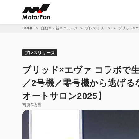
コ
ン
テ
ン
ツ
HOME
自動車・新車ニュース
プレスリリース
ブリッド×エ
へ
ス
キ
ッ
プレスリリース
プ
ブリッド×エヴァ コラボで生ま
／2号機／零号機から逃げる
オートサロン2025】
写真5枚目