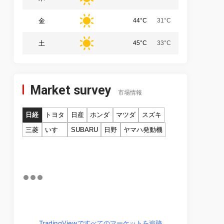
金
44°C
31°C
土
45°C
33°C
Market survey
市場情報
日経
トヨタ
日産
ホンダ
マツダ
スズキ
三菱
いすゞ
SUBARU
日野
ヤマハ発動機
TradingViewですべてのマーケットを追跡