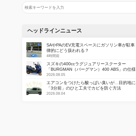
ヘッドラインニュース
SAやPAのEV充電スペースにガソリン車が駐車
律的にどう扱われる？
4時間前
スズキの400ccラグジュアリースクーター
「BURGMAN（バーグマン）400 ABS」の仕
更し、8月18日に発売
2026.08.05
エアコンをつけたら酸っぱい臭いが…目的地に
「3分前」のひと工夫でカビを防ぐ方法
2026.08.04