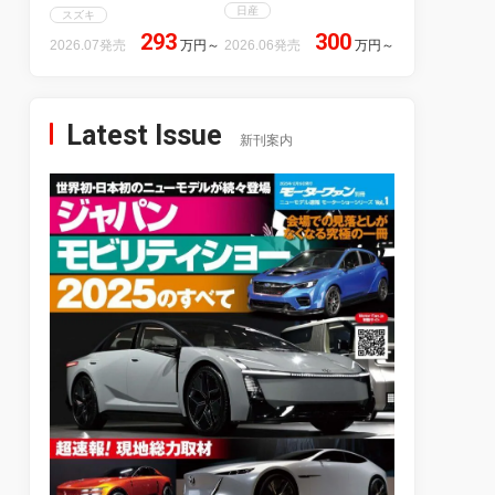
日産
スズキ
293
300
2026.07発売
万円
～
2026.06発売
万円
～
Latest Issue
新刊案内