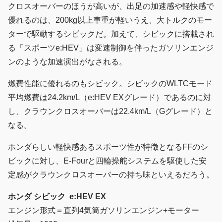
クロスオーバーのほうが高いが、出足の加速感や軽快感で
優れるのは、200kg以上車重が軽いうえ、大トルクのモー
ターで駆動するシビックだ。加えて、シビックに搭載され
る「スポーツe:HEV」は変速制御を伴ったガソリンエンジ
ンのような加速演出がなされる。
燃費性能に優れるのもシビック。シビックのWLTCモード
平均燃費は24.2km/L（e:HEV EXグレード）であるのに対
し、クラウンクロスオーバーは22.4km/L（Gグレード）と
なる。
ホンダらしい軽快感あるスポーツ性が特徴となるFFのシ
ビックに対し、E-Fourと四輪操舵システムを駆使した安
定感がクラウンクロスオーバーの持ち味といえるだろう。
ホンダ シビック e:HEV EX
エンジン形式＝直列4気筒ガソリンエンジン+モーター