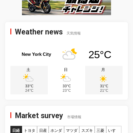
Weather news
天気情報
25°C
New York City
土
日
月
33°C
33°C
31°C
24°C
23°C
21°C
Market survey
市場情報
日経
トヨタ
日産
ホンダ
マツダ
スズキ
三菱
いすゞ