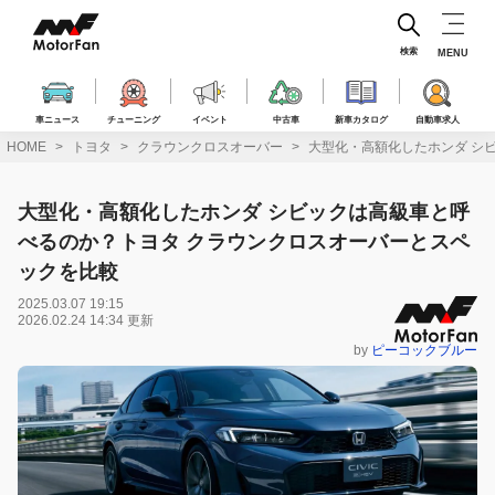
コ
ン
テ
検索
MENU
ン
ツ
へ
車ニュース
チューニング
イベント
中古車
新車カタログ
自動車求人
ス
HOME
トヨタ
クラウンクロスオーバー
大型化・高額化したホンダ シ
キ
ッ
プ
大型化・高額化したホンダ シビックは高級車と呼
べるのか？トヨタ クラウンクロスオーバーとスペ
ックを比較
2025.03.07 19:15
2026.02.24 14:34 更新
by
ピーコックブルー