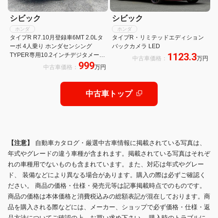
シビック
シビック
ホンダ
ホンダ
タイプR R7.10月登録車6MT 2.0Lタ
タイプR・リミテッドエディション
ーボ 4人乗り ホンダセンシング
バックカメラ LED
1123.3
TYPER専用10.2インチデジタメータ
中古車価格：
万円
999
ーフルLEDヘッドライト ホンダコネ
中古車価格：
万円
クトディスプレー+ETC 19インチリ
バースリムアルミ
中古車トップ
【注意】
自動車カタログ・厳選中古車情報に掲載されている写真は、
年式やグレードの違う車種が含まれます。掲載されている写真はそれぞ
れの車種用でないものも含まれています。また、対応は年式やグレー
ド、 装備などにより異なる場合があります。購入の際は必ずご確認く
ださい。 商品の価格・仕様・発売元等は記事掲載時点でのものです。
商品の価格は本体価格と消費税込みの総額表記が混在しております。商
品を購入される際などには、メーカー、ショップで必ず価格・仕様・返
品方法についてご確認の上、お買い求め下さい。 購入時のトラブルに