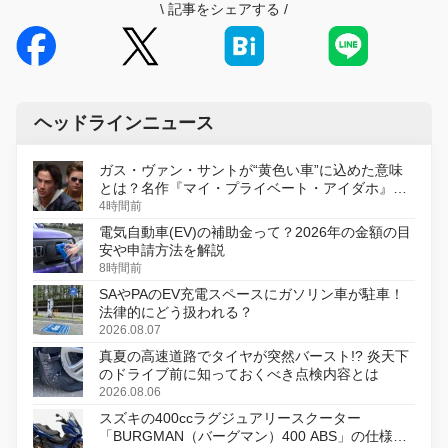
\
記事をシェアする
/
ヘッドラインニュース
ガス・ヴァン・サントが“黄色い車”に込めた意味
とは？名作『マイ・プライベート・アイダホ』が
初のデジタルリマスター版で復活
4時間前
電気自動車(EV)の補助金って？2026年の金額の目
安や申請方法を解説
8時間前
SAやPAのEV充電スペースにガソリン車が駐車！
法律的にどう扱われる？
2026.08.07
真夏の高速道路でタイヤが突然バースト!? 炎天下
のドライブ前に知っておくべき点検内容とは
2026.08.06
スズキの400ccラグジュアリースクーター
「BURGMAN（バーグマン）400 ABS」の仕様を