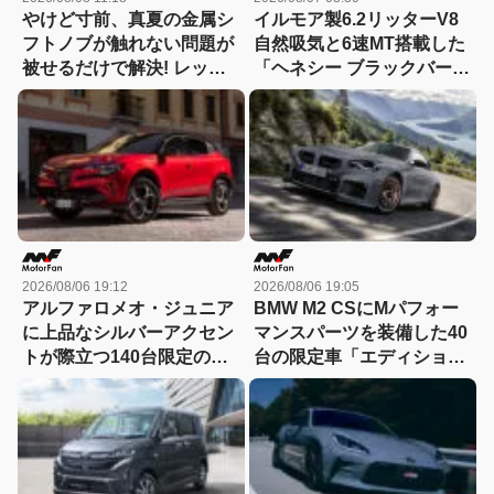
やけど寸前、真夏の金属シ
イルモア製6.2リッターV8
フトノブが触れない問題が
自然吸気と6速MT搭載した
被せるだけで解決! レッツ
「ヘネシー ブラックバー
ォのシリコンカバーが夏も
ド」がデビュー【動画】
冬も快適すぎる! 【CAR
MONO図鑑】
2026/08/06 19:12
2026/08/06 19:05
アルファロメオ・ジュニア
BMW M2 CSにMパフォー
に上品なシルバーアクセン
マンスパーツを装備した40
トが際立つ140台限定の
台の限定車「エディショ
「スポルト スペチアーレ」
ン・エッジ」が登場！
が登場！