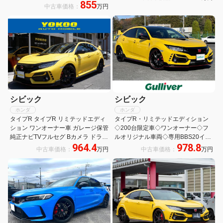
855
ーンアシスト ホンダセンシング 無限
中古車価格：
万円
ドアノブプロテクト クルコン
シビック
シビック
ホンダ
ホンダ
タイプR タイプR リミテッドエディ
タイプR・リミテッドエディション
ション ワンオーナー車 ガレージ保管
◇200台限定車◇ワンオーナー◇フ
純正ナビTVフルセグ Bカメラ ドラレ
ルオリジナル車両◇専用BBS20イン
964.4
978.8
コ ETC
チAW◇純正ブレンボブレーキ◇純
中古車価格：
万円
中古車価格：
万円
正SDナビ/フルセグTV◇バックカメ
ラ◇純正前後ドライブレコーダー◇
ホンダセンシング