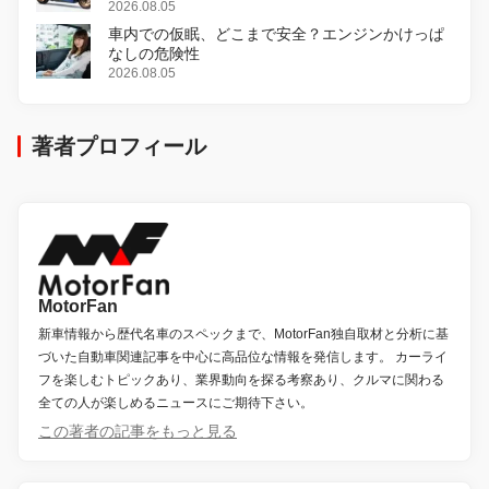
変更し、8月18日に発売
2026.08.05
車内での仮眠、どこまで安全？エンジンかけっぱ
なしの危険性
2026.08.05
著者プロフィール
MotorFan
新車情報から歴代名車のスペックまで、MotorFan独自取材と分析に基
づいた自動車関連記事を中心に高品位な情報を発信します。 カーライ
フを楽しむトピックあり、業界動向を探る考察あり、クルマに関わる
全ての人が楽しめるニュースにご期待下さい。
この著者の記事をもっと見る