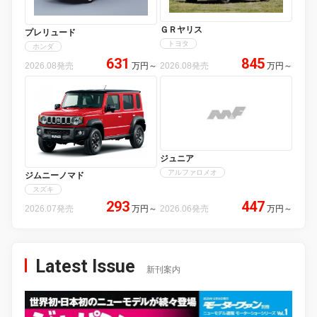
ＧＲヤリス
プレリュード
トヨタ
ホンダ
631
845
2026.08発売
万円
～
2026.08発売
万円
～
ジュニア
アルファロメオ
ジムニーノマド
スズキ
293
447
2026.07発売
万円
～
2026.06発売
万円
～
Latest Issue
新刊案内