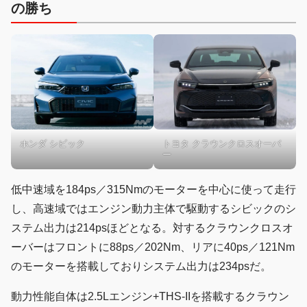
の勝ち
ホンダ シビック
トヨタ クラウンクロスオーバ
ー
低中速域を184ps／315Nmのモーターを中心に使って走行
し、高速域ではエンジン動力主体で駆動するシビックのシ
ステム出力は214psほどとなる。対するクラウンクロスオ
ーバーはフロントに88ps／202Nm、リアに40ps／121Nm
のモーターを搭載しておりシステム出力は234psだ。
動力性能自体は2.5Lエンジン+THS-IIを搭載するクラウン