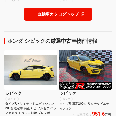
トヨタ
ホンダ
自動車カタログトップ
ホンダ シビックの厳選中古車物件情報
シビック
シビック
ホンダ
ホンダ
タイプR・リミテッドエディション
タイプR 限定200台 リミテッドエデ
200台限定車 純正ナビ フルセグ バッ
ィション
951.6
クカメラ ドラレコ前後 ブレンボ レ
中古車価格：
万円