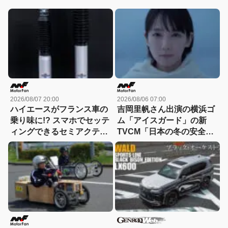
2026/08/07 20:00
2026/08/06 07:00
ハイエースがフランス車の
吉岡里帆さん出演の横浜ゴ
乗り味に!? スマホでセッテ
ム「アイスガード」の新
ィングできるセミアクティ
TVCM「日本の冬の安全
ブサスペンション！カヤバ
は、スタッドレスタイヤが
『ActRide』が凄い
守る。」が8月から放映開
始！