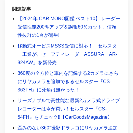
関連記事
【2024年 CAR MONO図鑑 ベスト10】 レーダー
受信性能200％アップ＆誤報60％カット、信頼
性抜群の1台が誕生!
移動式オービスMSSS受信に対応！ セルスタ
ー工業が、セーフティレーダーASSURA「AR-
824AW」を新発売
360度の全方位と車内を記録する2カメラにさら
にリヤカメラを追加できるセルスター『CS-
363FH』に死角は無かった！
リーズナブルで高性能な最新2カメラ式ドライブ
レコーダーは今が買い！セルスター『CS-
54FH』をチェック!!【CarGoodsMagazine】
歪みのない360°撮影ドラレコにリヤカメラ追加