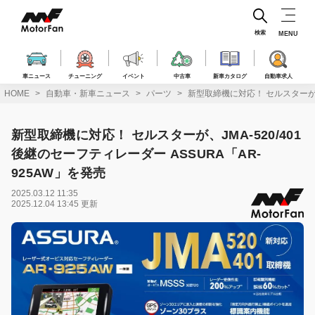
コ
ン
テ
検索
MENU
ン
ツ
へ
車ニュース
チューニング
イベント
中古車
新車カタログ
自動車求人
ス
HOME
自動車・新車ニュース
パーツ
新型取締機に対応！ セルスターが、J
キ
ッ
プ
新型取締機に対応！ セルスターが、JMA-520/401
後継のセーフティレーダー ASSURA「AR-
925AW」を発売
2025.03.12 11:35
2025.12.04 13:45 更新