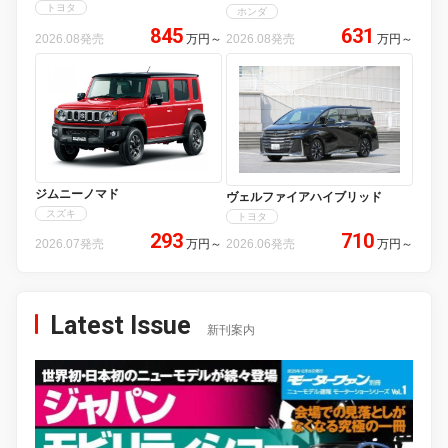
トヨタ
ホンダ
845
631
2026.08発売
万円
～
2026.08発売
万円
～
ジムニーノマド
ヴェルファイアハイブリッド
スズキ
トヨタ
293
710
2026.07発売
万円
～
2026.06発売
万円
～
Latest Issue
新刊案内