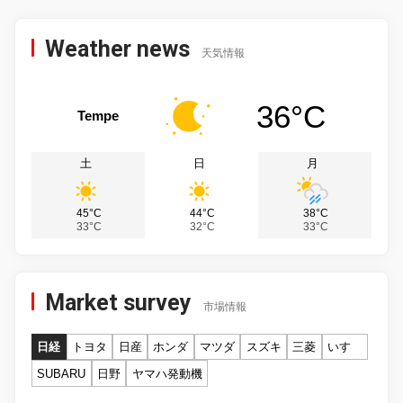
Weather news
天気情報
36°C
Tempe
土
日
月
45°C
44°C
38°C
33°C
32°C
33°C
Market survey
市場情報
日経
トヨタ
日産
ホンダ
マツダ
スズキ
三菱
いすゞ
SUBARU
日野
ヤマハ発動機