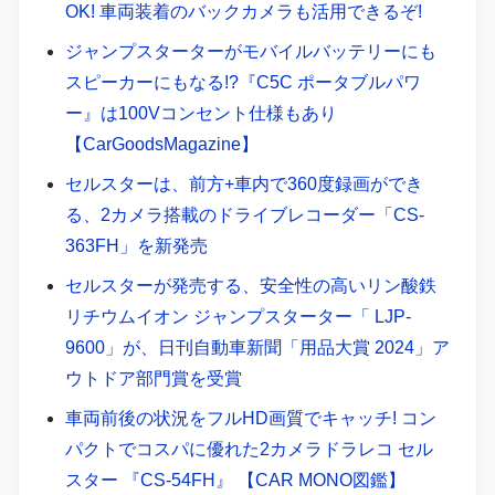
OK! 車両装着のバックカメラも活用できるぞ!
ジャンプスターターがモバイルバッテリーにも
スピーカーにもなる!?『C5C ポータブルパワ
ー』は100Vコンセント仕様もあり
【CarGoodsMagazine】
セルスターは、前方+車内で360度録画ができ
る、2カメラ搭載のドライブレコーダー「CS-
363FH」を新発売
セルスターが発売する、安全性の高いリン酸鉄
リチウムイオン ジャンプスターター「 LJP-
9600」が、日刊自動車新聞「用品大賞 2024」ア
ウトドア部門賞を受賞
車両前後の状況をフルHD画質でキャッチ! コン
パクトでコスパに優れた2カメラドラレコ セル
スター 『CS-54FH』 【CAR MONO図鑑】