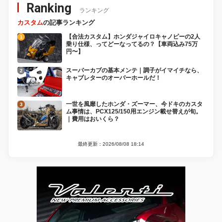
Ranking
ランキング
カスタム
の記事ランキング
【合法カスタム】ホンダジャイロキャノピーの2人
乗り仕様、ってどーなってるの？【車両込み75万
円〜】
スーパーカブの基本メンテ｜調子がイマイチなら、
キャブレターのオーバーホールだ！
一世を風靡したホンダ・ズーマー、今ドキのカスタ
ム事情は、PCX125/150用エンジン載せ替えが旬。
｜費用はおいくら？
最終更新：2026/08/08 18:14