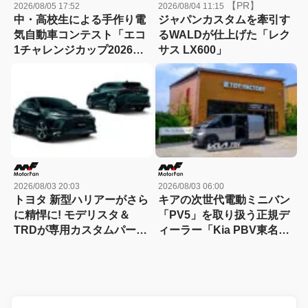
【PR】
2026/08/05 17:52
2026/08/04 11:15
中・高校生による手作り電
ジャパンカスタムを牽引す
気自動車コンテスト「エコ
るWALDが仕上げた「レク
1チャレンジカップ2026」
サス LX600」
が8月22日に開催！
2026/08/03 20:03
2026/08/03 06:00
トヨタ 新型ハリアーがさら
キアの次世代電動ミニバン
に精悍に! モデリスタ＆
「PV5」を取り扱う正規デ
TRDが専用カスタムパーツ
ィーラー「Kia PBV東名横
を一斉発売、スポーティさ
浜」が南町田グランベリー
を大幅パワーアップ!
パーク内にオープン！