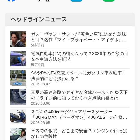
ヘッドラインニュース
ガス・ヴァン・サントが“黄色い車”に込めた意味
とは？名作『マイ・プライベート・アイダホ』が
初のデジタルリマスター版で復活
5時間前
電気自動車(EV)の補助金って？2026年の金額の目
安や申請方法を解説
9時間前
SAやPAのEV充電スペースにガソリン車が駐車！
法律的にどう扱われる？
2026.08.07
真夏の高速道路でタイヤが突然バースト!? 炎天下
のドライブ前に知っておくべき点検内容とは
2026.08.06
スズキの400ccラグジュアリースクーター
「BURGMAN（バーグマン）400 ABS」の仕様を
変更し、8月18日に発売
2026.08.05
車内での仮眠、どこまで安全？エンジンかけっぱ
なしの危険性