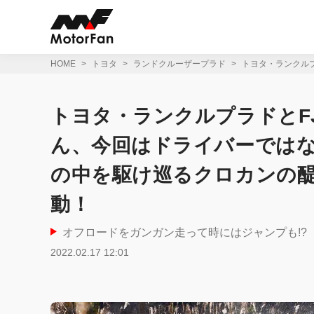
コ
ン
テ
ン
ツ
HOME
トヨタ
ランドクルーザープラド
トヨタ・ランクル
へ
ス
キ
トヨタ・ランクルプラドとF
ッ
プ
ん、今回はドライバーでは
の中を駆け巡るクロカンの醍
動！
オフロードをガンガン走って時にはジャンプも!?
2022.02.17 12:01