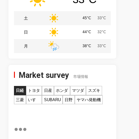
土
45°C
33°C
日
44°C
32°C
月
38°C
33°C
Market survey
市場情報
日経
トヨタ
日産
ホンダ
マツダ
スズキ
三菱
いすゞ
SUBARU
日野
ヤマハ発動機