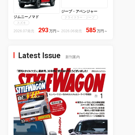
ジープ・アベンジャー
ジムニーノマド
クライスラー・ジープ
スズキ
293
585
2026.07発売
万円
～
2026.06発売
万円
～
Latest Issue
新刊案内