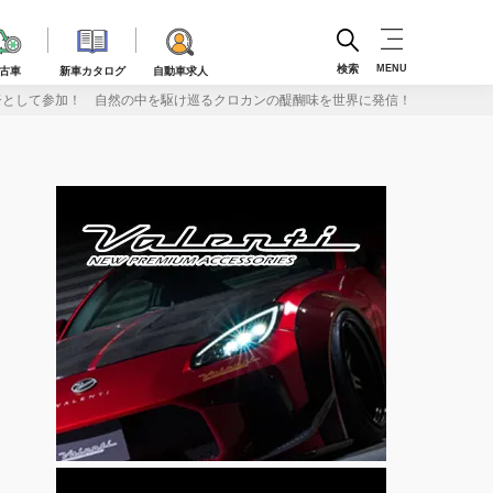
検索
MENU
古車
新車カタログ
自動車求人
として参加！ 自然の中を駆け巡るクロカンの醍醐味を世界に発信！ JCCR始動