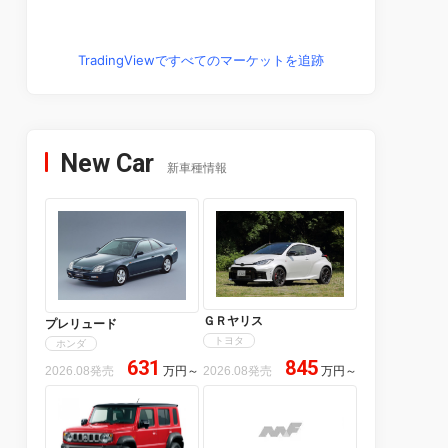
TradingViewですべてのマーケットを追跡
New Car
新車種情報
ＧＲヤリス
プレリュード
トヨタ
ホンダ
631
845
2026.08発売
万円
～
2026.08発売
万円
～