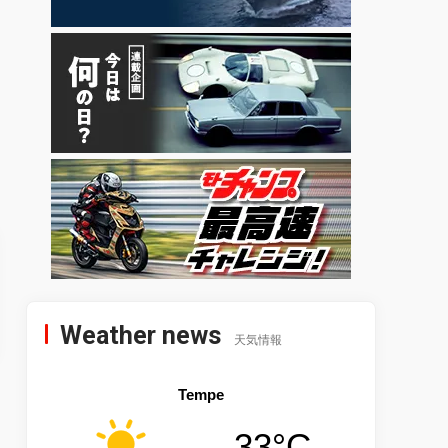
Weather news
天気情報
Tempe
33°C