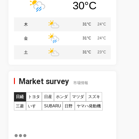
30°C
木
31°C
24°C
金
31°C
24°C
土
31°C
23°C
Market survey
市場情報
日経
トヨタ
日産
ホンダ
マツダ
スズキ
三菱
いすゞ
SUBARU
日野
ヤマハ発動機