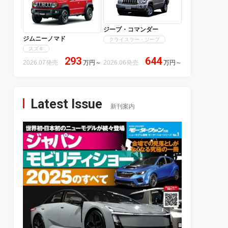
ジープ・コマンダー
ジムニーノマド
クライスラー・ジープ
スズキ
293
644
2026.07発売
万円
～
2026.06発売
万円
～
Latest Issue
新刊案内