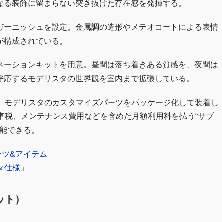
なる装飾に留まらない突き抜けた存在感を発揮する。
ガーニッシュを設定。金属調の造形やメテオコートによる表情
が構成されている。
ネーションキットを用意。昼間は落ち着きある質感を、夜間は
呼応するモデリスタの世界観を室内まで拡張している。
は、モデリスタのカスタマイズパーツをパッケージ化して装着し
車税、メンテナンス費用などを含めた月額利用料を払う“サブ
堪能できる。
ーツ&アイテム
スタ仕様」
ット）