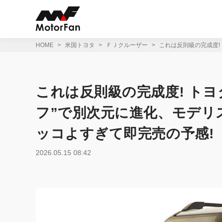
コ
ン
テ
ン
ツ
HOME
米国トヨタ
ＦＪクルーザー
これは反則級の完成度!
へ
ス
キ
ッ
これは反則級の完成度! トヨ
プ
フ”で別次元に進化、モデリ
ッコよすぎて即完売の予感!
2026.05.15 08:42