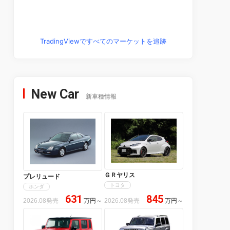
TradingViewですべてのマーケットを追跡
New Car
新車種情報
ＧＲヤリス
プレリュード
トヨタ
ホンダ
631
845
2026.08発売
万円
～
2026.08発売
万円
～