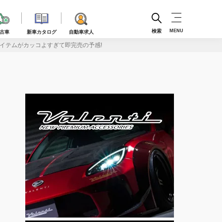
検索
MENU
古車
新車カタログ
自動車求人
アイテムがカッコよすぎて即完売の予感!