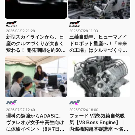
2026/08/02 21:28
2026/07/28 11:03
新型スカイラインから、日
三菱自動車、ヒューマノイ
産のクルマづくりが大きく
ドロボット量産へ！「未来
変わる！ 開発期間を約50か
の工場」はクルマづくりを
月から30か月へと大幅短縮
どう変えるのか
2026/07/27 12:40
2026/07/24 18:00
理科の勉強からADASに、
フォード V型8気筒自然吸
ヴァレオが女子中高生向け
気【V8 Boss Engine】｜
に体験イベント（8月7日締
内燃機関超基礎講座 〜名作