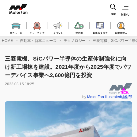
コ
ン
テ
検索
MENU
ン
ツ
へ
車ニュース
チューニング
イベント
中古車
新車カタログ
自動車求人
ス
HOME
自動車・新車ニュース
テクノロジー
三菱電機、SiCパワー半導
キ
ッ
プ
三菱電機、SiCパワー半導体の生産体制強化に向
け新工場棟を建設。2021年度から2025年度でパワ
ーデバイス事業へ2,600億円を投資
2023.03.15 18:25
by
Motor Fan illustrated編集部