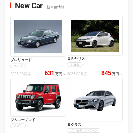
New Car
新車種情報
ＧＲヤリス
プレリュード
トヨタ
ホンダ
631
845
2026.08発売
万円
～
2026.08発売
万円
～
ジムニーノマド
Ｓクラス
スズキ
メルセデス・ベンツ