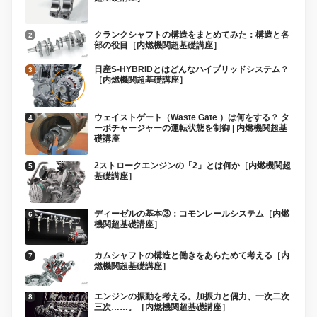
クランクシャフトの構造をまとめてみた：構造と各
部の役目［内燃機関超基礎講座］
日産S-HYBRIDとはどんなハイブリッドシステム？
［内燃機関超基礎講座］
ウェイストゲート（Waste Gate ）は何をする？ タ
ーボチャージャーの運転状態を制御 | 内燃機関超基
礎講座
2ストロークエンジンの「2」とは何か［内燃機関超
基礎講座］
ディーゼルの基本③：コモンレールシステム［内燃
機関超基礎講座］
カムシャフトの構造と働きをあらためて考える［内
燃機関超基礎講座］
エンジンの振動を考える。加振力と偶力、一次二次
三次……。［内燃機関超基礎講座］