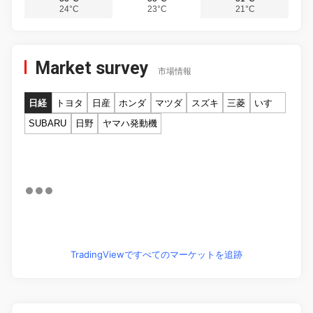
24°C
23°C
21°C
Market survey
市場情報
日経
トヨタ
日産
ホンダ
マツダ
スズキ
三菱
いすゞ
SUBARU
日野
ヤマハ発動機
TradingViewですべてのマーケットを追跡