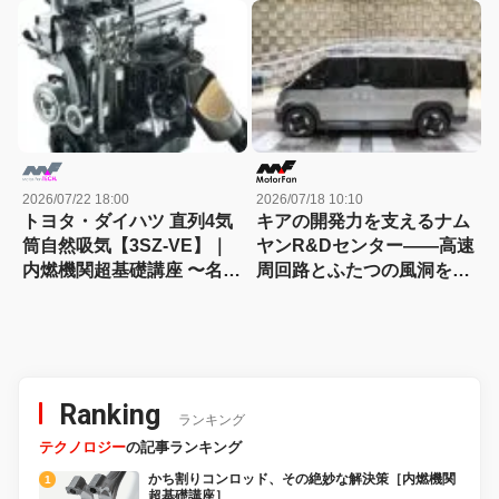
切）
エンジン図鑑
2026/07/22 18:00
2026/07/18 10:10
トヨタ・ダイハツ 直列4気
キアの開発力を支えるナム
筒自然吸気【3SZ-VE】｜
ヤンR&Dセンター――高速
内燃機関超基礎講座 〜名作
周回路とふたつの風洞を訪
エンジン図鑑
ねる
Ranking
ランキング
テクノロジー
の記事ランキング
かち割りコンロッド、その絶妙な解決策［内燃機関
超基礎講座］