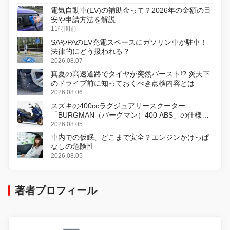
電気自動車(EV)の補助金って？2026年の金額の目
安や申請方法を解説
11時間前
SAやPAのEV充電スペースにガソリン車が駐車！
法律的にどう扱われる？
2026.08.07
真夏の高速道路でタイヤが突然バースト!? 炎天下
のドライブ前に知っておくべき点検内容とは
2026.08.06
スズキの400ccラグジュアリースクーター
「BURGMAN（バーグマン）400 ABS」の仕様を
変更し、8月18日に発売
2026.08.05
車内での仮眠、どこまで安全？エンジンかけっぱ
なしの危険性
2026.08.05
著者プロフィール