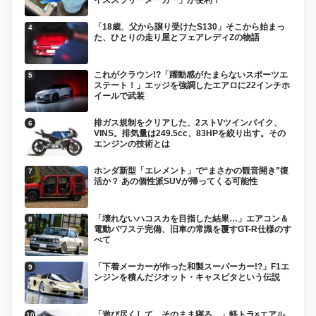
イススラリーメーカー」が便利！
「18歳、父から譲り受けたS130」そこから始まっ
た、ひとりの走り屋とフェアレディZの物語
これがクラウン!?「躍動感がたまらないスポーツエ
ステート！」エッジを強調したエアロに22インチホ
イールで武装
排ガス規制をクリアした、2ストVツインバイク、
VINS。排気量は249.5cc、83HPを絞り出す。その
エンジンの技術とは
ホンダ新型「エレメント」で“まさかの観音開き”復
活か？ あの個性派SUVが帰ってくる可能性
「壊れないハコスカを目指した結果…」エアコン＆
電動パワステ完備、旧車の常識を覆すGT-R仕様のす
べて
「下着メーカーが作った和製スーパーカー!?」F1エ
ンジンを積んだジオット・キャスピタという伝説
「遊び尽くして、そのまま寝る。」軽トラ×エアル