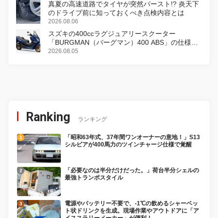
真夏の高速道路でタイヤが突然バースト!? 炎天下
のドライブ前に知っておくべき点検内容とは
2026.08.06
スズキの400ccラグジュアリースクーター
「BURGMAN（バーグマン）400 ABS」の仕様を
変更し、8月18日に発売
2026.08.05
Ranking
ランキング
「昭和63年式、37年間ワンオーナーの意地！」S13
シルビアが400馬力のツインチャージ仕様で覚醒
「必要なのは半分だけだった。」荷台半分シェルの
最強トランポスタイル
電源やバッテリー不要で、-1℃の飲めるシャーベッ
ト状ドリンクを生成。現場作業やアウトドアに「ア