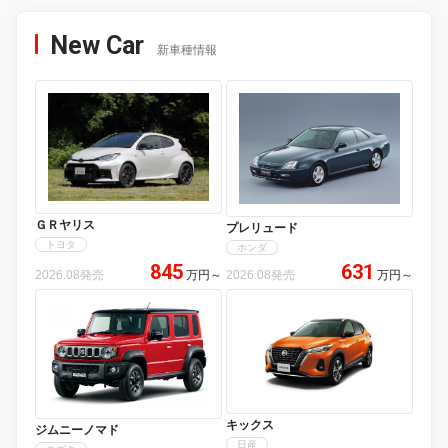
New Car
新車種情報
ＧＲヤリス
プレリュード
トヨタ
ホンダ
845
631
2026.08発売
万円
～
2026.08発売
万円
～
キックス
ジムニーノマド
日産