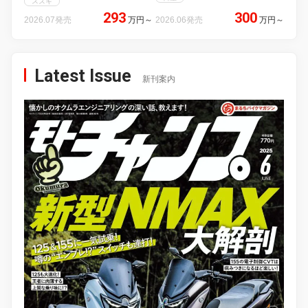
スズキ
293
300
2026.07発売
万円
～
2026.06発売
万円
～
Latest Issue
新刊案内