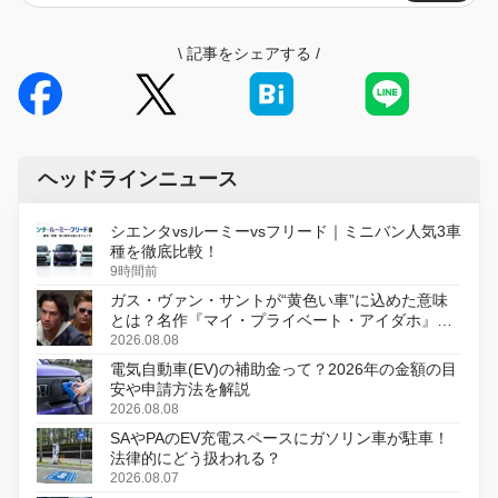
\
記事をシェアする
/
ヘッドラインニュース
シエンタvsルーミーvsフリード｜ミニバン人気3車
種を徹底比較！
9時間前
ガス・ヴァン・サントが“黄色い車”に込めた意味
とは？名作『マイ・プライベート・アイダホ』が
初のデジタルリマスター版で復活
2026.08.08
電気自動車(EV)の補助金って？2026年の金額の目
安や申請方法を解説
2026.08.08
SAやPAのEV充電スペースにガソリン車が駐車！
法律的にどう扱われる？
2026.08.07