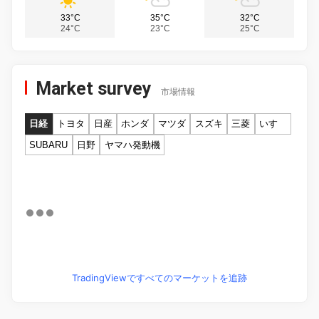
33°C
35°C
32°C
24°C
23°C
25°C
Market survey
市場情報
日経
トヨタ
日産
ホンダ
マツダ
スズキ
三菱
いすゞ
SUBARU
日野
ヤマハ発動機
TradingViewですべてのマーケットを追跡