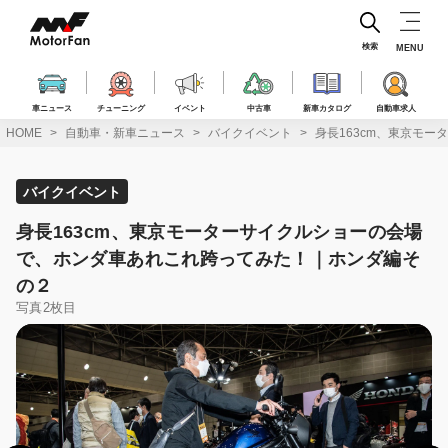
コ
ン
テ
検索
MENU
ン
ツ
へ
車ニュース
チューニング
イベント
中古車
新車カタログ
自動車求人
ス
HOME
自動車・新車ニュース
バイクイベント
身長163cm、東京モ
キ
ッ
プ
バイクイベント
身長163cm、東京モーターサイクルショーの会場
で、ホンダ車あれこれ跨ってみた！｜ホンダ編そ
の２
写真2枚目