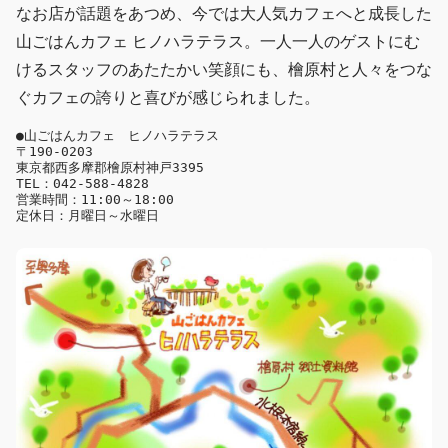
なお店が話題をあつめ、今では大人気カフェへと成長した
山ごはんカフェ ヒノハラテラス。一人一人のゲストにむ
けるスタッフのあたたかい笑顔にも、檜原村と人々をつな
ぐカフェの誇りと喜びが感じられました。
●山ごはんカフェ　ヒノハラテラス

〒190-0203

東京都西多摩郡檜原村神戸3395

TEL：042-588-4828

営業時間：11:00～18:00

定休日：月曜日～水曜日