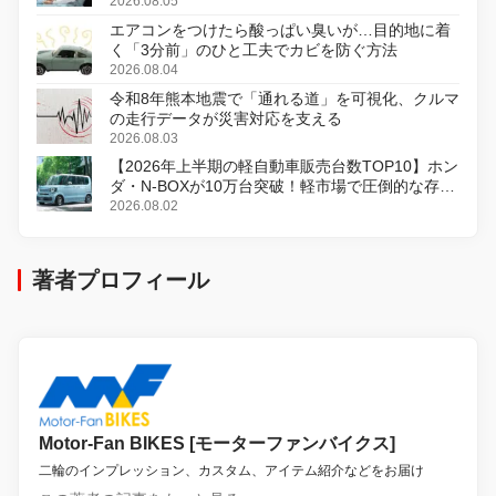
2026.08.05
エアコンをつけたら酸っぱい臭いが…目的地に着
く「3分前」のひと工夫でカビを防ぐ方法
2026.08.04
令和8年熊本地震で「通れる道」を可視化、クルマ
の走行データが災害対応を支える
2026.08.03
【2026年上半期の軽自動車販売台数TOP10】ホン
ダ・N-BOXが10万台突破！軽市場で圧倒的な存在
感
2026.08.02
著者プロフィール
Motor-Fan BIKES [モーターファンバイクス]
二輪のインプレッション、カスタム、アイテム紹介などをお届け