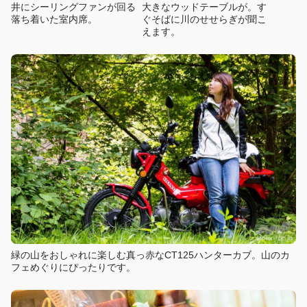
井にシーリングファンが回る
大きなウッドテーブルが。す
落ち着いた室内席。
ぐそばに川のせせらぎが聞こ
えます。
緑の山をおしゃれに楽しむ真っ赤なCT125ハンターカブ。山のカ
フェめぐりにぴったりです。