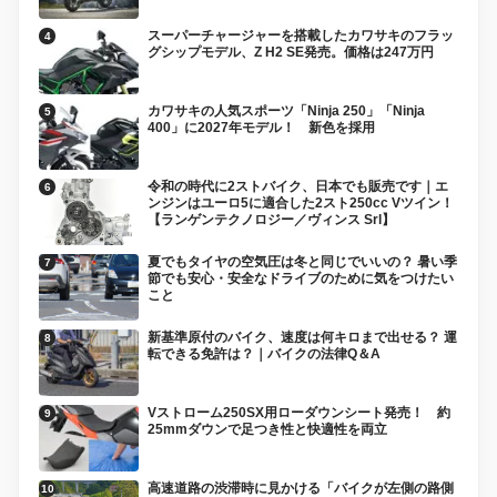
スーパーチャージャーを搭載したカワサキのフラッ
グシップモデル、Z H2 SE発売。価格は247万円
カワサキの人気スポーツ「Ninja 250」「Ninja
400」に2027年モデル！ 新色を採用
令和の時代に2ストバイク、日本でも販売です｜エ
ンジンはユーロ5に適合した2スト250cc Vツイン！
【ランゲンテクノロジー／ヴィンス Srl】
夏でもタイヤの空気圧は冬と同じでいいの？ 暑い季
節でも安心・安全なドライブのために気をつけたい
こと
新基準原付のバイク、速度は何キロまで出せる？ 運
転できる免許は？｜バイクの法律Q＆A
Vストローム250SX用ローダウンシート発売！ 約
25mmダウンで足つき性と快適性を両立
高速道路の渋滞時に見かける「バイクが左側の路側