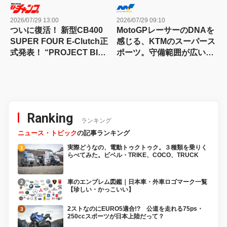
2026/07/29 13:00
2026/07/29 09:10
ついに復活！ 新型CB400
MotoGPレーサーのDNAを
SUPER FOUR E-Clutch正
感じる、KTMのスーパース
式発表！ “PROJECT BIG-
ポーツ。守備範囲が広い史
1″の伝説が帰ってきた
上最高のパラレルツイン
「KTM 990RC R 試乗記」
Ranking
ランキング
ニュース・トピック
の記事ランキング
実際どうなの、電動トゥクトゥク。３種類を乗りく
らべてみた。ビベル・TRIKE、COCO、TRUCK
車のエンブレム図鑑｜日本車・外車ロゴマーク一覧
【珍しい・かっこいい】
2ストなのにEURO5適合!? 公道を走れる75ps・
250ccスポーツが日本上陸だって？