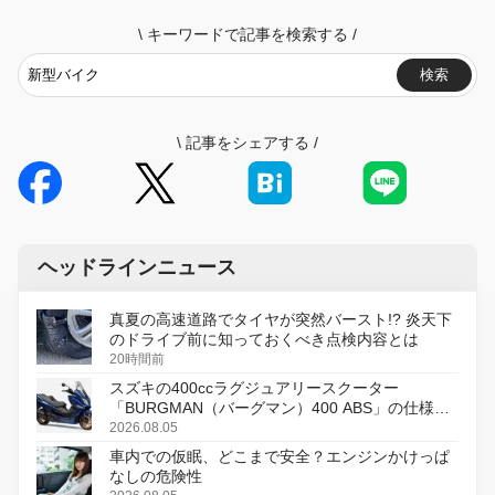
\
キーワードで記事を検索する
/
検索
\
記事をシェアする
/
ヘッドラインニュース
真夏の高速道路でタイヤが突然バースト!? 炎天下
のドライブ前に知っておくべき点検内容とは
20時間前
スズキの400ccラグジュアリースクーター
「BURGMAN（バーグマン）400 ABS」の仕様を
変更し、8月18日に発売
2026.08.05
車内での仮眠、どこまで安全？エンジンかけっぱ
なしの危険性