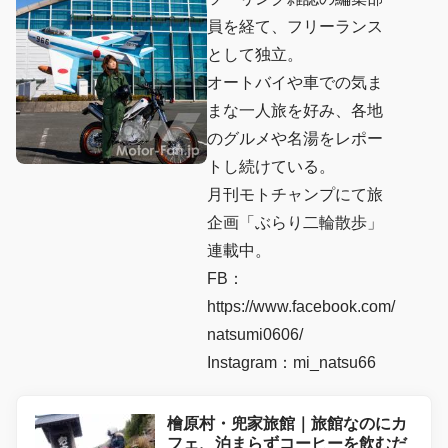
員を経て、フリーランス
として独立。
オートバイや車での気ま
まな一人旅を好み、各地
のグルメや名湯をレポー
トし続けている。
月刊モトチャンプにて旅
企画「ぶらり二輪散歩」
連載中。
FB：
https://www.facebook.com/
natsumi0606/
Instagram：mi_natsu66
檜原村・兜家旅館｜旅館なのにカ
フェ、泊まらずコーヒーを飲むだ