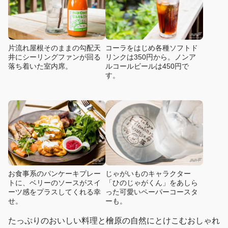
片流れ屋根そのままの勾配天
コーラをはじめ各種ソフトド
井にシーリングファンが回る
リンクは350円から。ノンア
落ち着いた室内席。
ルコールビールは450円で
す。
お食事系のパンケーキプレー
じゃがいものキャラクター
トに、ベリーのソースがスイ
「ひのじゃがくん」をあしら
ーツ感をプラスしてくれる幸
った可愛いペーパーコースタ
せ。
ーも。
たっぷりのおいしい料理と檜原の自然にとけこむおしゃれ