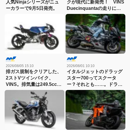
人気Ninjaシリーズがニュ
クが現代に新発売！ VINS
ーカラーで9月5日発売。
Duecinquantaの走りに大
感動
2026/08/05 15:10
2026/08/01 10:10
排ガス規制をクリアした、
イタルジェットのドラッグ
2ストVツインバイク、
スター700ってスクータ
VINS。排気量は249.5cc、
ー？それとも……。ドラッ
83HPを絞り出す。そのエ
グスター700ツイン・リミ
ンジンの技術とは
テッドエディション試乗記