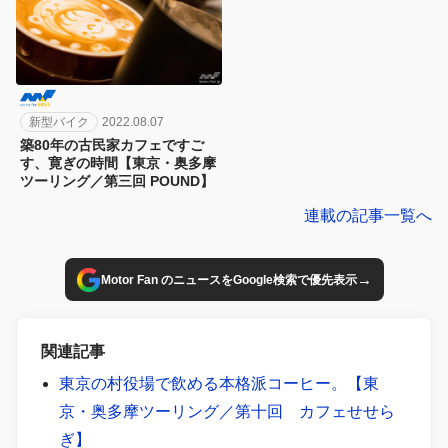
新型バイク
2022.08.07
築80年の古民家カフェですご
す、寛ぎの時間【東京・奥多摩
ツーリング／第三回 POUND】
連載の記事一覧へ
→
Motor Fan のニュースをGoogle検索で優先表示
関連記事
東京の村役場で飲める本格派コーヒー。【東
京・奥多摩ツーリング／第十回 カフェせせら
ぎ】