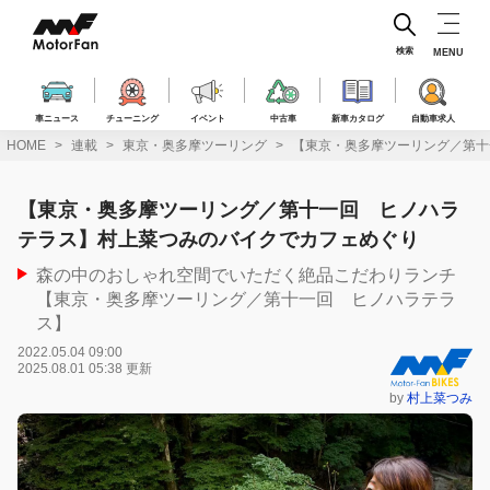
コ
ン
テ
検索
MENU
ン
ツ
へ
車ニュース
チューニング
イベント
中古車
新車カタログ
自動車求人
ス
HOME
連載
東京・奥多摩ツーリング
【東京・奥多摩ツーリング／第十
キ
ッ
プ
【東京・奥多摩ツーリング／第十一回 ヒノハラ
テラス】村上菜つみのバイクでカフェめぐり
森の中のおしゃれ空間でいただく絶品こだわりランチ
【東京・奥多摩ツーリング／第十一回 ヒノハラテラ
ス】
2022.05.04 09:00
2025.08.01 05:38 更新
by
村上菜つみ