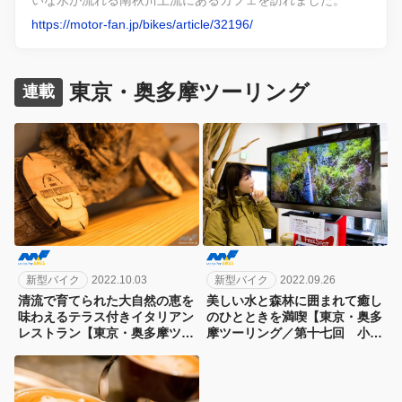
いな水が流れる南秋川上流にあるカフェを訪れました。
https://motor-fan.jp/bikes/article/32196/
東京・奥多摩ツーリング
連載
新型バイク
2022.10.03
新型バイク
2022.09.26
清流で育てられた大自然の恵を
美しい水と森林に囲まれて癒し
味わえるテラス付きイタリアン
のひとときを満喫【東京・奥多
レストラン【東京・奥多摩ツー
摩ツーリング／第十七回 小菅
リング／第十九回 小菅村・奥
村・奥多摩 道の駅こすげ】
多摩 源流レストラン】