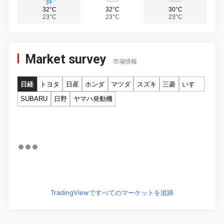
32°C
32°C
30°C
23°C
23°C
23°C
Market survey
市場情報
日経
トヨタ
日産
ホンダ
マツダ
スズキ
三菱
いすゞ
SUBARU
日野
ヤマハ発動機
TradingViewですべてのマーケットを追跡