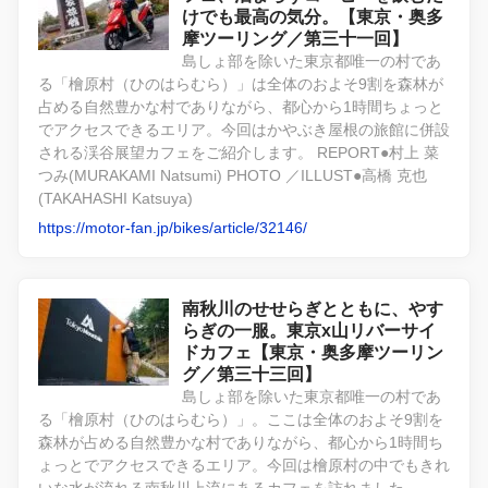
けでも最高の気分。【東京・奥多
摩ツーリング／第三十一回】
島しょ部を除いた東京都唯一の村であ
る「檜原村（ひのはらむら）」は全体のおよそ9割を森林が
占める自然豊かな村でありながら、都心から1時間ちょっと
でアクセスできるエリア。今回はかやぶき屋根の旅館に併設
される渓谷展望カフェをご紹介します。 REPORT●村上 菜
つみ(MURAKAMI Natsumi) PHOTO ／ILLUST●高橋 克也
(TAKAHASHI Katsuya)
https://motor-fan.jp/bikes/article/32146/
南秋川のせせらぎとともに、やす
らぎの一服。東京x山リバーサイ
ドカフェ【東京・奥多摩ツーリン
グ／第三十三回】
島しょ部を除いた東京都唯一の村であ
る「檜原村（ひのはらむら）」。ここは全体のおよそ9割を
森林が占める自然豊かな村でありながら、都心から1時間ち
ょっとでアクセスできるエリア。今回は檜原村の中でもきれ