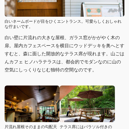
白いネームボードが目をひくエントランス。可愛らしくおしゃれ
な佇まいです。
白い壁に片流れの大きな屋根、ガラス窓がかがやく木の
扉。屋内カフェスペースを横目にウッドデッキを奥へとす
すむと、森に面した開放的なテラス席が現れます。山ごは
んカフェ ヒノハラテラスは、都会的でモダンなのに山の
空気にしっくりなじむ独特の空間なのです。
片流れ屋根そのままの勾配天
テラス席にはパラソル付きの