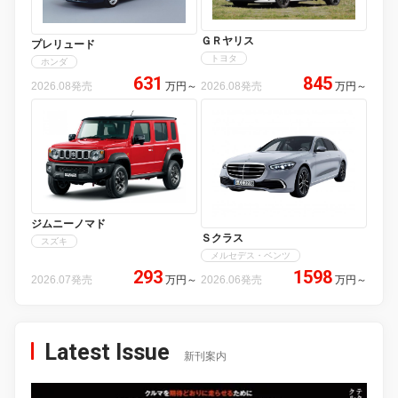
ＧＲヤリス
プレリュード
トヨタ
ホンダ
631
845
2026.08発売
万円
～
2026.08発売
万円
～
ジムニーノマド
Ｓクラス
スズキ
メルセデス・ベンツ
293
1598
2026.07発売
万円
～
2026.06発売
万円
～
Latest Issue
新刊案内