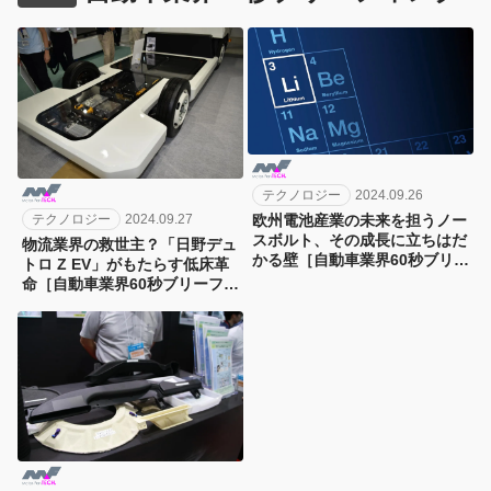
テクノロジー
2024.09.26
テクノロジー
2024.09.27
欧州電池産業の未来を担うノー
スボルト、その成長に立ちはだ
物流業界の救世主？「日野デュ
かる壁［自動車業界60秒ブリー
トロ Z EV」がもたらす低床革
フィング］
命［自動車業界60秒ブリーフィ
ング］