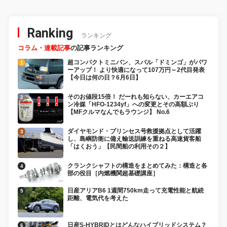
Ranking
ランキング
コラム・連載記事
の記事ランキング
超コンパクトミニバン、スバル「ドミンゴ」がパワ
ーアップ！ より快適になって107万円～2代目発表
【今日は何の日？6月6日】
そのお値段15倍！ だーれも知らない、カーエアコ
ン冷媒「HFO-1234yf」への変更とその高額ぶり
【MFクルマなんでもラウンジ】 No.6
ダイヤモンド・プリンセス号救援拠点として活躍
し、島嶼防衛に備え輸送訓練を重ねる高速貨客船
「はくおう」【民間船の利用その２】
クランクシャフトの構造をまとめてみた：構造と各
部の役目［内燃機関超基礎講座］
日産アリアB6 1週間750km走って充電性能と航続
距離、電気代を考えた
日産S-HYBRIDとはどんなハイブリッドシステム？