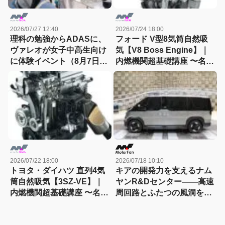
2026/07/27 12:40
2026/07/24 18:00
理科の勉強からADASに、
フォード V型8気筒自然吸
ヴァレオが女子中高生向け
気【V8 Boss Engine】｜
に体験イベント（8月7日締
内燃機関超基礎講座 〜名作
切）
エンジン図鑑
2026/07/22 18:00
2026/07/18 10:10
トヨタ・ダイハツ 直列4気
キアの開発力を支えるナム
筒自然吸気【3SZ-VE】｜
ヤンR&Dセンター――高速
内燃機関超基礎講座 〜名作
周回路とふたつの風洞を訪
エンジン図鑑
ねる