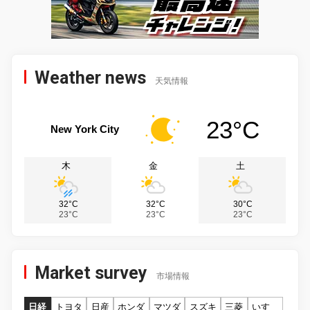
Weather news
天気情報
23°C
New York City
木
金
土
32°C
32°C
30°C
23°C
23°C
23°C
Market survey
市場情報
日経
トヨタ
日産
ホンダ
マツダ
スズキ
三菱
いすゞ