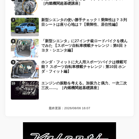
［内燃機関超基礎講座］
新型シエンタの使い勝手チェック！乗降性は？３列
目シートは座り心地は？【乗降性、居住性編】
「新型シエンタ」に27インチ級ロードバイクを積ん
でみた 【スポーツ自転車積載チャレンジ：第6回 ト
ヨタ・シエンタ編】
ホンダ・フィットに大人用スポーツバイクは積載可
能？ スポーツ自転車積載チャレンジ：第10回 ホン
ダ・フィット編】
エンジンの振動を考える。加振力と偶力、一次二次
三次……。［内燃機関超基礎講座］
最終更新：2026/08/06 16:07