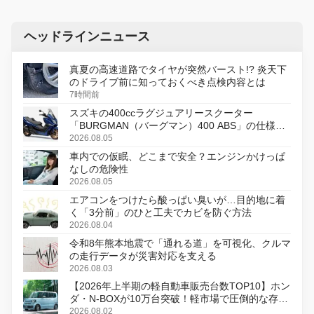
ヘッドラインニュース
真夏の高速道路でタイヤが突然バースト!? 炎天下
のドライブ前に知っておくべき点検内容とは
7時間前
スズキの400ccラグジュアリースクーター
「BURGMAN（バーグマン）400 ABS」の仕様を
変更し、8月18日に発売
2026.08.05
車内での仮眠、どこまで安全？エンジンかけっぱ
なしの危険性
2026.08.05
エアコンをつけたら酸っぱい臭いが…目的地に着
く「3分前」のひと工夫でカビを防ぐ方法
2026.08.04
令和8年熊本地震で「通れる道」を可視化、クルマ
の走行データが災害対応を支える
2026.08.03
【2026年上半期の軽自動車販売台数TOP10】ホン
ダ・N-BOXが10万台突破！軽市場で圧倒的な存在
感
2026.08.02