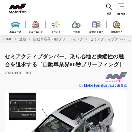
コ
ン
テ
検索
MENU
ン
ツ
へ
車ニュース
チューニング
イベント
中古車
新車カタログ
自動車求人
ス
HOME
連載
自動車業界60秒ブリーフィング
セミアクティブダンパー、
キ
ッ
プ
セミアクティブダンパー、乗り心地と操縦性の融
合を追求する［自動車業界60秒ブリーフィング］
2023.09.01 18:31
by
Motor Fan illustrated編集部