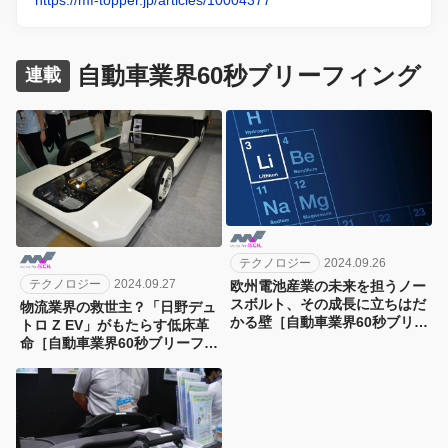
https://mf-topper.jp/articles/10004377
自動車業界60秒ブリーフィング
連載
テクノロジー
2024.09.26
テクノロジー
2024.09.27
欧州電池産業の未来を担うノー
スボルト、その成長に立ちはだ
物流業界の救世主？「日野デュ
かる壁［自動車業界60秒ブリー
トロ Z EV」がもたらす低床革
フィング］
命［自動車業界60秒ブリーフィ
ング］