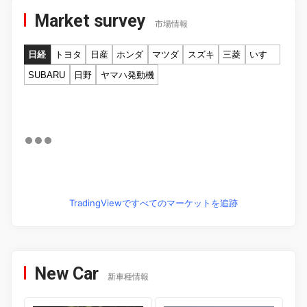
Market survey
市場情報
日経
トヨタ
日産
ホンダ
マツダ
スズキ
三菱
いすゞ
SUBARU
日野
ヤマハ発動機
TradingViewですべてのマーケットを追跡
New Car
新車種情報