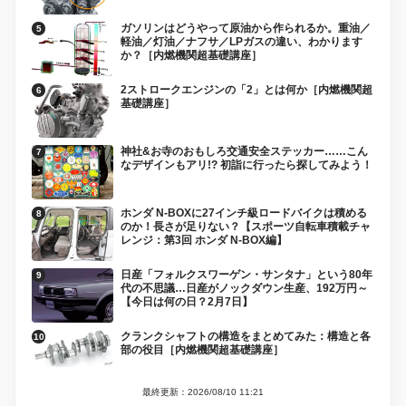
ガソリンはどうやって原油から作られるか。重油／
軽油／灯油／ナフサ／LPガスの違い、わかります
か？［内燃機関超基礎講座］
2ストロークエンジンの「2」とは何か［内燃機関超
基礎講座］
神社&お寺のおもしろ交通安全ステッカー……こん
なデザインもアリ!? 初詣に行ったら探してみよう！
ホンダ N-BOXに27インチ級ロードバイクは積める
のか！長さが足りない？【スポーツ自転車積載チャ
レンジ：第3回 ホンダ N-BOX編】
日産「フォルクスワーゲン・サンタナ」という80年
代の不思議…日産がノックダウン生産、192万円～
【今日は何の日？2月7日】
クランクシャフトの構造をまとめてみた：構造と各
部の役目［内燃機関超基礎講座］
最終更新：2026/08/10 11:21