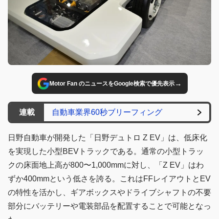
→
Motor Fan のニュースをGoogle検索で優先表示
連載
自動車業界60秒ブリーフィング
日野自動車が開発した「日野デュトロ Z EV」は、低床化
を実現した小型BEVトラックである。通常の小型トラッ
クの床面地上高が800〜1,000mmに対し、「Z EV」はわ
ずか400mmという低さを誇る。これはFFレイアウトとEV
の特性を活かし、ギアボックスやドライブシャフトの不要
部分にバッテリーや電装部品を配置することで可能となっ