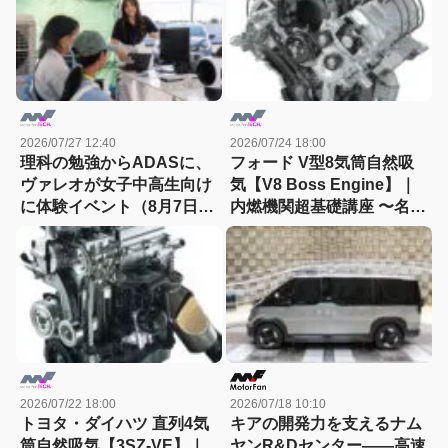
2026/07/27 12:40
2026/07/24 18:00
理科の勉強からADASに、
フォード V型8気筒自然吸
ヴァレオが女子中高生向け
気【V8 Boss Engine】｜
に体験イベント（8月7日締
内燃機関超基礎講座 〜名作
切）
エンジン図鑑
2026/07/22 18:00
2026/07/18 10:10
トヨタ・ダイハツ 直列4気
キアの開発力を支えるナム
筒自然吸気【3SZ-VE】｜
ヤンR&Dセンター――高速