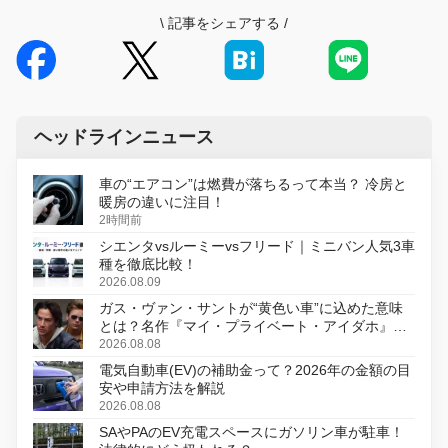
\
記事をシェアする
/
ヘッドラインニュース
車の“エアコン”は燃費が落ちるって本当？ 冷房と
暖房の違いに注目！
2時間前
シエンタvsルーミーvsフリード｜ミニバン人気3車
種を徹底比較！
2026.08.09
ガス・ヴァン・サントが“黄色い車”に込めた意味
とは？名作『マイ・プライベート・アイダホ』が
初のデジタルリマスター版で復活
2026.08.08
電気自動車(EV)の補助金って？2026年の金額の目
安や申請方法を解説
2026.08.08
SAやPAのEV充電スペースにガソリン車が駐車！