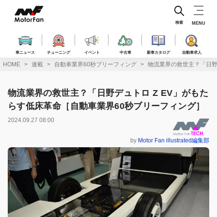
コ
ン
テ
検索
MENU
ン
ツ
へ
車ニュース
チューニング
イベント
中古車
新車カタログ
自動車求人
ス
HOME
連載
自動車業界60秒ブリーフィング
物流業界の救世主？「日野
キ
ッ
プ
物流業界の救世主？「日野デュトロ Z EV」がもた
らす低床革命［自動車業界60秒ブリーフィング］
2024.09.27 08:00
by
Motor Fan illustrated編集部