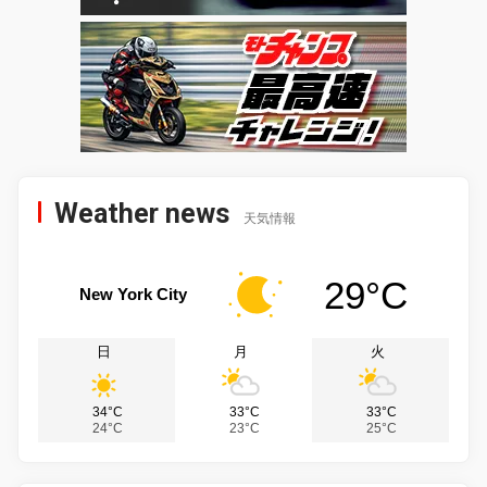
Weather news
天気情報
29°C
New York City
日
月
火
34°C
33°C
33°C
24°C
23°C
25°C