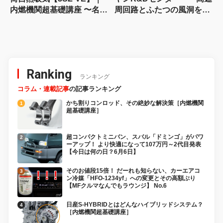
内燃機関超基礎講座 〜名作
周回路とふたつの風洞を訪
エンジン図鑑
ねる
Ranking
ランキング
コラム・連載記事
の記事ランキング
かち割りコンロッド、その絶妙な解決策［内燃機関
超基礎講座］
超コンパクトミニバン、スバル「ドミンゴ」がパワ
ーアップ！ より快適になって107万円～2代目発表
【今日は何の日？6月6日】
そのお値段15倍！ だーれも知らない、カーエアコ
ン冷媒「HFO-1234yf」への変更とその高額ぶり
【MFクルマなんでもラウンジ】 No.6
日産S-HYBRIDとはどんなハイブリッドシステム？
［内燃機関超基礎講座］