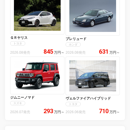
ＧＲヤリス
プレリュード
トヨタ
ホンダ
845
631
2026.08発売
万円
～
2026.08発売
万円
～
ジムニーノマド
ヴェルファイアハイブリッド
スズキ
トヨタ
293
710
2026.07発売
万円
～
2026.06発売
万円
～