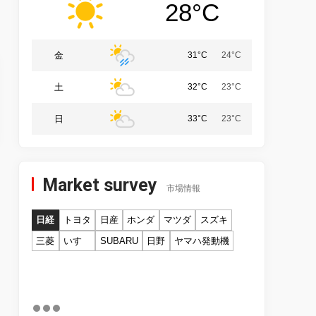
28°C
金
31°C
24°C
土
32°C
23°C
日
33°C
23°C
Market survey
市場情報
日経
トヨタ
日産
ホンダ
マツダ
スズキ
三菱
いすゞ
SUBARU
日野
ヤマハ発動機