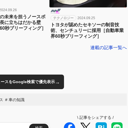
2024.09.26
の未来を担うノースボ
テクノロジー
2024.09.25
長に立ちはだかる壁
トヨタが認めたセキソーの制音技
60秒ブリーフィング］
術、センチュリーに採用［自動車業
界60秒ブリーフィング］
連載の記事一覧へ
→
のニュースをGoogle検索で優先表示
ス
車の知識
\
記事をシェアする
/
検索