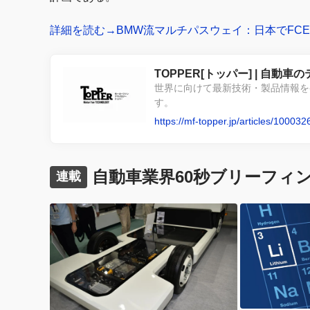
詳細を読む→BMW流マルチパスウェイ：日本でFC
TOPPER[トッパー] | 自
世界に向けて最新技術・製品情報を
す。
https://mf-topper.jp/articles/100032
自動車業界60秒ブリーフィ
連載