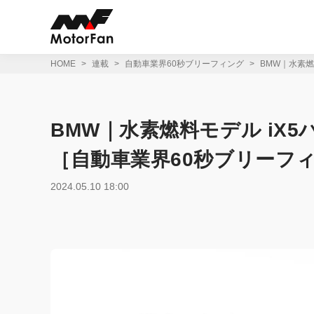
コ
ン
テ
ン
ツ
HOME
連載
自動車業界60秒ブリーフィング
BMW｜水素
へ
ス
キ
ッ
BMW｜水素燃料モデル iX
プ
［自動車業界60秒ブリーフ
2024.05.10 18:00