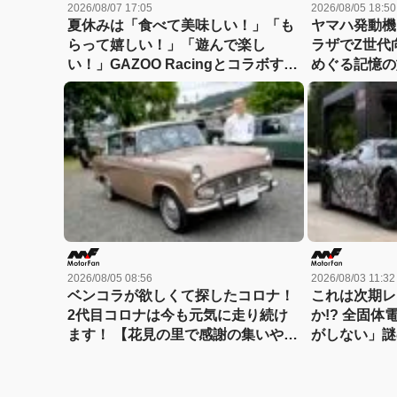
2026/08/07 17:05
2026/08/05 18:50
夏休みは「食べて美味しい！」「も
ヤマハ発動機
らって嬉しい！」「遊んで楽し
ラザでZ世代
い！」GAZOO Racingとコラボする
めぐる記憶の
スシローへGO！
2026/08/05 08:56
2026/08/03 11:32
ベンコラが欲しくて探したコロナ！
これは次期レ
2代目コロナは今も元気に走り続け
か!? 全固
ます！ 【花見の里で感謝の集いやり
がしない」謎
ます！】
の正体を探る