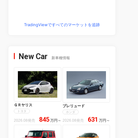
TradingViewですべてのマーケットを追跡
New Car
新車種情報
ＧＲヤリス
プレリュード
トヨタ
ホンダ
845
631
2026.08発売
万円
～
2026.08発売
万円
～