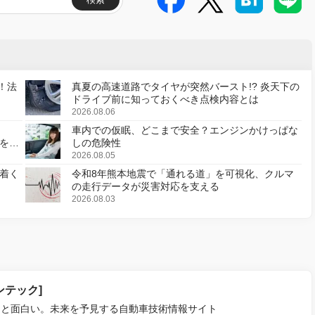
！法
真夏の高速道路でタイヤが突然バースト!? 炎天下の
ドライブ前に知っておくべき点検内容とは
2026.08.06
車内での仮眠、どこまで安全？エンジンかけっぱな
様を変
しの危険性
2026.08.05
着く
令和8年熊本地震で「通れる道」を可視化、クルマ
の走行データが災害対応を支える
2026.08.03
ァンテック]
っと面白い。未来を予見する自動車技術情報サイト