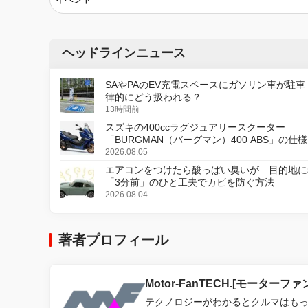
ヘッドラインニュース
SAやPAのEV充電スペースにガソリン車が駐車
律的にどう扱われる？
13時間前
スズキの400ccラグジュアリースクーター
「BURGMAN（バーグマン）400 ABS」の仕
更し、8月18日に発売
2026.08.05
エアコンをつけたら酸っぱい臭いが…目的地に
「3分前」のひと工夫でカビを防ぐ方法
2026.08.04
著者プロフィール
Motor-FanTECH.[モーターフ
テクノロジーがわかるとクルマはも