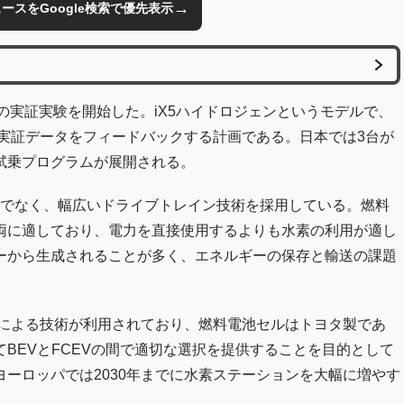
→
のニュースをGoogle検索で優先表示
の実証実験を開始した。iX5ハイドロジェンというモデルで、
実証データをフィードバックする計画である。日本では3台が
試乗プログラムが展開される。
けでなく、幅広いドライブトレイン技術を採用している。燃料
両に適しており、電力を直接使用するよりも水素の利用が適し
ーから生成されることが多く、エネルギーの保存と輸送の課題
開発による技術が利用されており、燃料電池セルはトヨタ製であ
BEVとFCEVの間で適切な選択を提供することを目的として
ーロッパでは2030年までに水素ステーションを大幅に増やす