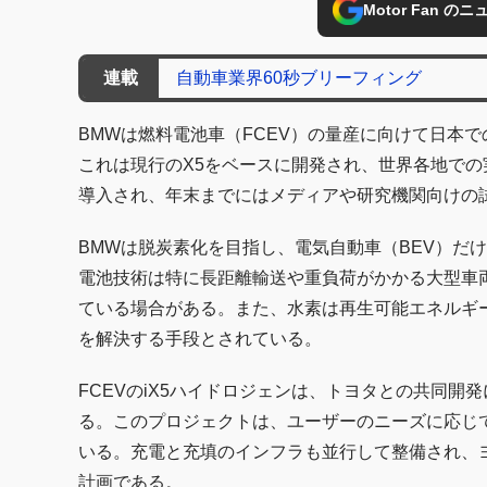
Motor Fan 
連載
自動車業界60秒ブリーフィング
BMWは燃料電池車（FCEV）の量産に向けて日本で
これは現行のX5をベースに開発され、世界各地での
導入され、年末までにはメディアや研究機関向けの
BMWは脱炭素化を目指し、電気自動車（BEV）だ
電池技術は特に長距離輸送や重負荷がかかる大型車
ている場合がある。また、水素は再生可能エネルギ
を解決する手段とされている。
FCEVのiX5ハイドロジェンは、トヨタとの共同
る。このプロジェクトは、ユーザーのニーズに応じて
いる。充電と充填のインフラも並行して整備され、ヨ
計画である。