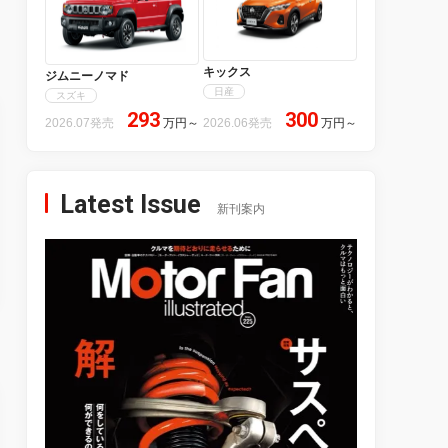
キックス
ジムニーノマド
日産
スズキ
293
300
2026.07発売
万円
～
2026.06発売
万円
～
Latest Issue
新刊案内