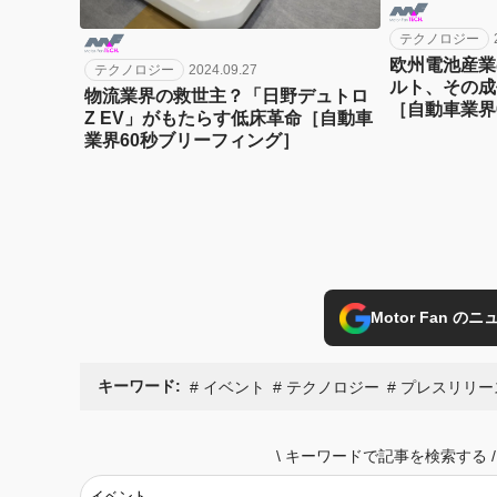
テクノロジー
欧州電池産業
テクノロジー
2024.09.27
ルト、その成
物流業界の救世主？「日野デュトロ
［自動車業界
Z EV」がもたらす低床革命［自動車
業界60秒ブリーフィング］
Motor Fan 
キーワード:
イベント
テクノロジー
プレスリリー
\
キーワードで記事を検索する
/