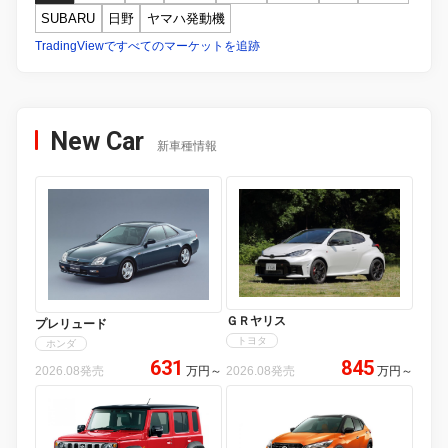
SUBARU
日野
ヤマハ発動機
TradingViewですべてのマーケットを追跡
New Car
新車種情報
ＧＲヤリス
プレリュード
トヨタ
ホンダ
631
845
2026.08発売
万円
～
2026.08発売
万円
～