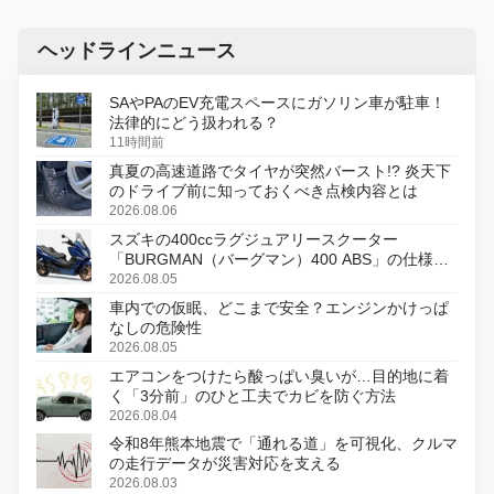
ヘッドラインニュース
SAやPAのEV充電スペースにガソリン車が駐車！
法律的にどう扱われる？
11時間前
真夏の高速道路でタイヤが突然バースト!? 炎天下
のドライブ前に知っておくべき点検内容とは
2026.08.06
スズキの400ccラグジュアリースクーター
「BURGMAN（バーグマン）400 ABS」の仕様を
変更し、8月18日に発売
2026.08.05
車内での仮眠、どこまで安全？エンジンかけっぱ
なしの危険性
2026.08.05
エアコンをつけたら酸っぱい臭いが…目的地に着
く「3分前」のひと工夫でカビを防ぐ方法
2026.08.04
令和8年熊本地震で「通れる道」を可視化、クルマ
の走行データが災害対応を支える
2026.08.03