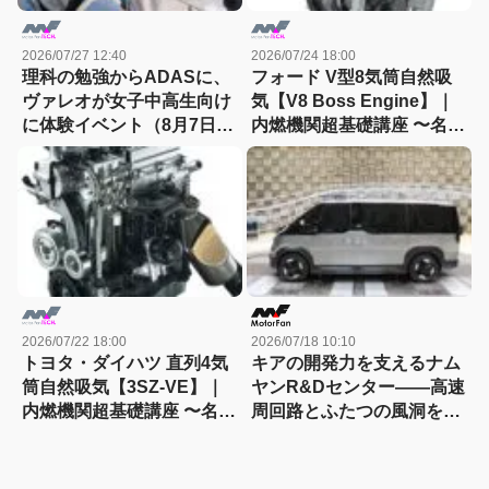
2026/07/27 12:40
2026/07/24 18:00
理科の勉強からADASに、
フォード V型8気筒自然吸
ヴァレオが女子中高生向け
気【V8 Boss Engine】｜
に体験イベント（8月7日締
内燃機関超基礎講座 〜名作
切）
エンジン図鑑
2026/07/22 18:00
2026/07/18 10:10
トヨタ・ダイハツ 直列4気
キアの開発力を支えるナム
筒自然吸気【3SZ-VE】｜
ヤンR&Dセンター――高速
内燃機関超基礎講座 〜名作
周回路とふたつの風洞を訪
エンジン図鑑
ねる