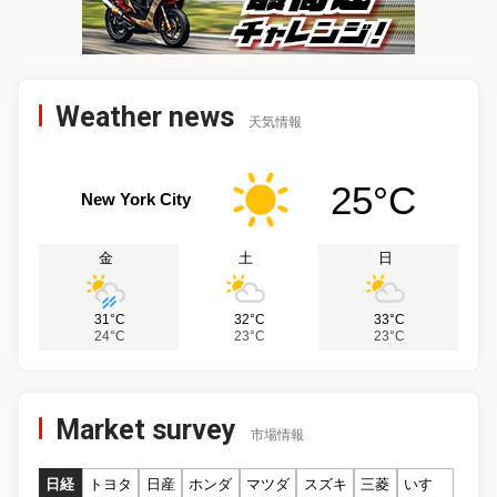
Weather news
天気情報
25°C
New York City
金
土
日
31°C
32°C
33°C
24°C
23°C
23°C
Market survey
市場情報
日経
トヨタ
日産
ホンダ
マツダ
スズキ
三菱
いすゞ