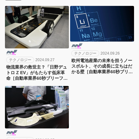
テクノロジー
2024.09.26
テクノロジー
2024.09.27
欧州電池産業の未来を担うノー
スボルト、その成長に立ちはだ
物流業界の救世主？「日野デュ
かる壁［自動車業界60秒ブリー
トロ Z EV」がもたらす低床革
フィング］
命［自動車業界60秒ブリーフィ
ング］