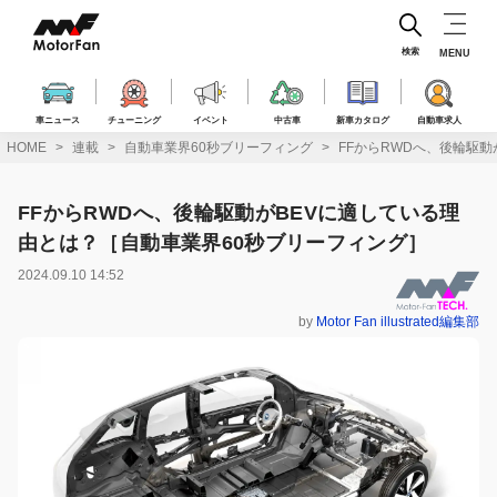
コ
ン
テ
検索
MENU
ン
ツ
へ
車ニュース
チューニング
イベント
中古車
新車カタログ
自動車求人
ス
HOME
連載
自動車業界60秒ブリーフィング
FFからRWDへ、後輪駆
キ
ッ
プ
FFからRWDへ、後輪駆動がBEVに適している理
由とは？［自動車業界60秒ブリーフィング］
2024.09.10 14:52
by
Motor Fan illustrated編集部