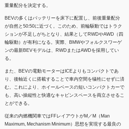
重量配分を決定する。
BEVの多くはバッテリーを床下に配置し、前後重量配分
が自然と50:50に近づく。このため、前輪駆動ではトラク
ションが不足しがちとなり、結果としてRWDやAWD（四
輪駆動）が有利になる。実際、BMWやフォルクスワーゲ
ンの最新BEVモデルは、RWDまたはAWDを採用してい
る。
また、BEVの電動モーターはICEよりもコンパクトであ
り、後軸近くに搭載することで車内空間を犠牲にせずに済
む。これにより、ホイールベースの短いコンパクトカーで
も、高い操縦性と快適なキャビンスペースを両立させるこ
とができる。
従来の内燃機関車ではFFレイアウトがM／M（Man
Maximum, Mechanism Minimum）思想を実現する最良の