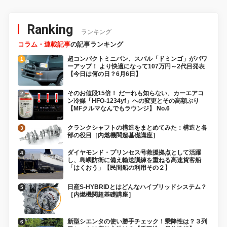
Ranking
ランキング
コラム・連載記事
の記事ランキング
超コンパクトミニバン、スバル「ドミンゴ」がパワ
ーアップ！ より快適になって107万円～2代目発表
【今日は何の日？6月6日】
そのお値段15倍！ だーれも知らない、カーエアコ
ン冷媒「HFO-1234yf」への変更とその高額ぶり
【MFクルマなんでもラウンジ】 No.6
クランクシャフトの構造をまとめてみた：構造と各
部の役目［内燃機関超基礎講座］
ダイヤモンド・プリンセス号救援拠点として活躍
し、島嶼防衛に備え輸送訓練を重ねる高速貨客船
「はくおう」【民間船の利用その２】
日産S-HYBRIDとはどんなハイブリッドシステム？
［内燃機関超基礎講座］
新型シエンタの使い勝手チェック！乗降性は？３列