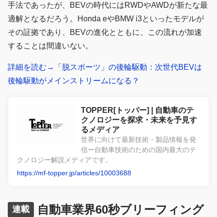
手法であったが、BEVの時代にはRWDやAWDが新たな最
適解となるだろう。Honda eやBMW i3といったモデルが
その証拠であり、BEVの進化とともに、この流れが加速
することは間違いない。
詳細を読む→「脱スポーツ」の後輪駆動：次世代BEVは
後輪駆動がメインストリームになる？
TOPPER[トッパー] | 自動車のテ
クノロジーを探求・未来を予見す
るメディア
世界に向けて最新技術・製品情報を発
信ー自動車技術のための国内最大のテ
クノロジー解説メディアです。
https://mf-topper.jp/articles/10003688
自動車業界60秒ブリーフィング
連載