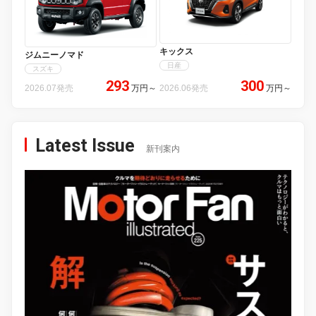
キックス
ジムニーノマド
日産
スズキ
293
300
2026.07発売
万円
～
2026.06発売
万円
～
Latest Issue
新刊案内