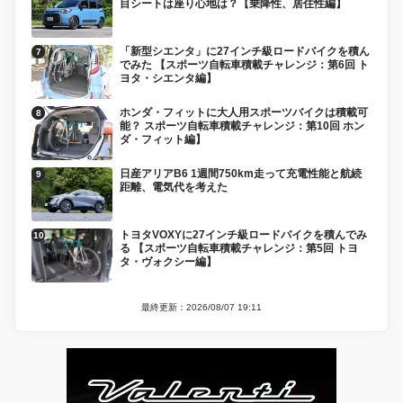
目シートは座り心地は？【乗降性、居住性編】
「新型シエンタ」に27インチ級ロードバイクを積ん
でみた 【スポーツ自転車積載チャレンジ：第6回 ト
ヨタ・シエンタ編】
ホンダ・フィットに大人用スポーツバイクは積載可
能？ スポーツ自転車積載チャレンジ：第10回 ホン
ダ・フィット編】
日産アリアB6 1週間750km走って充電性能と航続
距離、電気代を考えた
トヨタVOXYに27インチ級ロードバイクを積んでみ
る 【スポーツ自転車積載チャレンジ：第5回 トヨ
タ・ヴォクシー編】
最終更新：2026/08/07 19:11